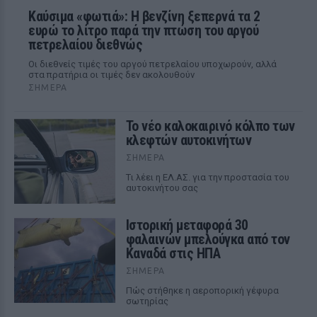
Καύσιμα «φωτιά»: Η βενζίνη ξεπερνά τα 2
ευρώ το λίτρο παρά την πτώση του αργού
πετρελαίου διεθνώς
Οι διεθνείς τιμές του αργού πετρελαίου υποχωρούν, αλλά
στα πρατήρια οι τιμές δεν ακολουθούν
ΣΉΜΕΡΑ
Το νέο καλοκαιρινό κόλπο των
κλεφτών αυτοκινήτων
ΣΉΜΕΡΑ
Tι λέει η ΕΛ.ΑΣ. για την προστασία του
αυτοκινήτου σας
Ιστορική μεταφορά 30
φαλαινών μπελούγκα από τον
Καναδά στις ΗΠΑ
ΣΉΜΕΡΑ
Πώς στήθηκε η αεροπορική γέφυρα
σωτηρίας