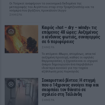
Οι Τούρκοί αναφέρουν τα οικονομικά δεδομένα της
μεταγραφής του Αιγύπτιου σταρ στην Τραμπζονσπόρ και τα
νούμερα που βγάζουν, προκαλούν ίλιγγο
ΣΉΜΕΡΑ
Καιρός «hot – dry – windy» τις
επόμενες 48 ώρες: Αυξημένος
ο κίνδυνος φωτιάς, συναγερμός
σε 6 περιφέρειες
ΣΉΜΕΡΑ
Το επόμενο 48ωρο, επομένως, απαιτεί
αυξημένη προσοχή, καθώς οι υψηλές
θερμοκρασίες, η ξηρασία και οι ισχυροί
άνεμοι δημιουργούν ένα περιβάλλον
ιδιαίτερα ευνοϊκό για την ταχεία
εξάπλωση μιας πυρκαγιάς
Σοκαριστικό βίντεο: Η στιγμή
που ο 14χρονος ανοίγει πυρ και
σκορπάει τον θάνατο σε
σχολείο στη Ταϊλάνδη
ΣΉΜΕΡΑ