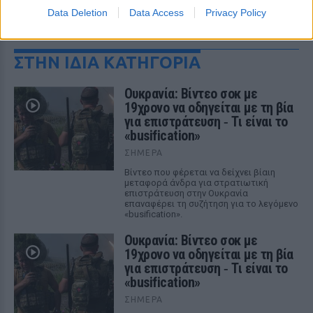
Data Deletion
Data Access
Privacy Policy
ΔΕΙΤΕ ΕΠΙΣΗΣ
ΣΤΗΝ ΙΔΙΑ ΚΑΤΗΓΟΡΙΑ
Ουκρανία: Βίντεο σοκ με
19χρονο να οδηγείται με τη βία
για επιστράτευση ‑ Τι είναι το
«busification»
ΣΉΜΕΡΑ
Βίντεο που φέρεται να δείχνει βίαιη
μεταφορά άνδρα για στρατιωτική
επιστράτευση στην Ουκρανία
επαναφέρει τη συζήτηση για το λεγόμενο
«busification».
Ουκρανία: Βίντεο σοκ με
19χρονο να οδηγείται με τη βία
για επιστράτευση ‑ Τι είναι το
«busification»
ΣΉΜΕΡΑ