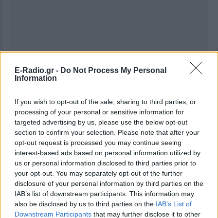
E-Radio.gr -
Do Not Process My Personal
Information
If you wish to opt-out of the sale, sharing to third parties, or
processing of your personal or sensitive information for
targeted advertising by us, please use the below opt-out
Ακολουθήστε το E-Radio.gr στο
Google News
section to confirm your selection. Please note that after your
και μάθετε πρώτοι
τα πιο hot νέα
.
opt-out request is processed you may continue seeing
interest-based ads based on personal information utilized by
us or personal information disclosed to third parties prior to
Για ακόμη περισσότερα
νέα
, μπείτε στην
ροή
your opt-out. You may separately opt-out of the further
ειδήσεων
του E-Daily.gr
disclosure of your personal information by third parties on the
IAB’s list of downstream participants. This information may
Ακολουθήστε το E-Radio.gr και στο Instagram
also be disclosed by us to third parties on the
IAB’s List of
Downstream Participants
that may further disclose it to other
ΔΙΑΦΗΜΙΣΗ