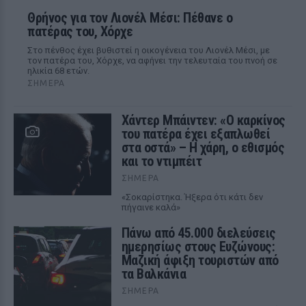
Θρήνος για τον Λιονέλ Μέσι: Πέθανε ο
πατέρας του, Χόρχε
Στο πένθος έχει βυθιστεί η οικογένεια του Λιονέλ Μέσι, με
τον πατέρα του, Χόρχε, να αφήνει την τελευταία του πνοή σε
ηλικία 68 ετών.
ΣΉΜΕΡΑ
Χάντερ Μπάιντεν: «Ο καρκίνος
του πατέρα έχει εξαπλωθεί
στα οστά» – Η χάρη, ο εθισμός
και το ντιμπέιτ
ΣΉΜΕΡΑ
«Σοκαρίστηκα. Ήξερα ότι κάτι δεν
πήγαινε καλά»
Πάνω από 45.000 διελεύσεις
ημερησίως στους Ευζώνους:
Μαζική άφιξη τουριστών από
τα Βαλκάνια
ΣΉΜΕΡΑ