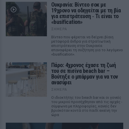
Ουκρανία: Βίντεο σοκ με
19χρονο να οδηγείται με τη βία
για επιστράτευση ‑ Τι είναι το
«busification»
ΣΉΜΕΡΑ
Βίντεο που φέρεται να δείχνει βίαιη
μεταφορά άνδρα για στρατιωτική
επιστράτευση στην Ουκρανία
επαναφέρει τη συζήτηση για το λεγόμενο
«busification».
Πάρο: 4χρονος έχασε τη ζωή
του σε πισίνα beach bar –
Βούτηξε ο μπάρμαν για να τον
ανασύρει
ΣΉΜΕΡΑ
Ο ιδιοκτήτης του beach bar και οι γονείς
του μικρού προσήχθησαν από τις αρχές -
σύμφωνα με πληροφορίες, κανείς δεν
βρισκόταν κοντά στο παιδί εκείνη την
ώρα