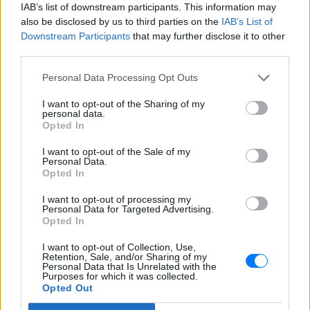
Για ακόμη περισσότερα
νέα
, μπείτε στην
ροή
IAB’s list of downstream participants. This information may
also be disclosed by us to third parties on the
IAB’s List of
ειδήσεων
του E-Daily.gr
Downstream Participants
that may further disclose it to other
third parties.
Ακολουθήστε το E-Radio.gr και στο Instagram
Personal Data Processing Opt Outs
ΔΙΑΦΗΜΙΣΗ
I want to opt-out of the Sharing of my
personal data.
Opted In
I want to opt-out of the Sale of my
Personal Data.
Opted In
I want to opt-out of processing my
Personal Data for Targeted Advertising.
Opted In
I want to opt-out of Collection, Use,
Retention, Sale, and/or Sharing of my
Personal Data that Is Unrelated with the
Purposes for which it was collected.
Opted Out