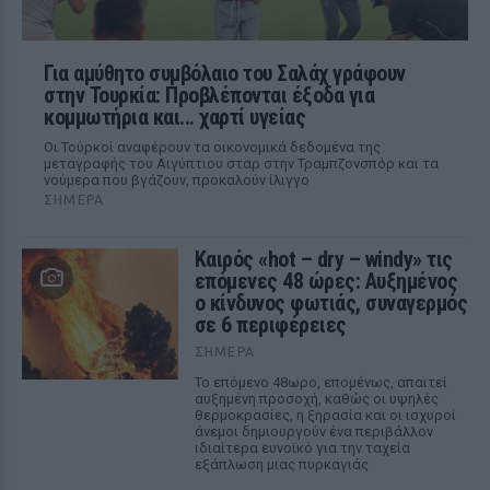
Για αμύθητο συμβόλαιο του Σαλάχ γράφουν
στην Τουρκία: Προβλέπονται έξοδα για
κομμωτήρια και... χαρτί υγείας
Οι Τούρκοί αναφέρουν τα οικονομικά δεδομένα της
μεταγραφής του Αιγύπτιου σταρ στην Τραμπζονσπόρ και τα
νούμερα που βγάζουν, προκαλούν ίλιγγο
ΣΉΜΕΡΑ
Καιρός «hot – dry – windy» τις
επόμενες 48 ώρες: Αυξημένος
ο κίνδυνος φωτιάς, συναγερμός
σε 6 περιφέρειες
ΣΉΜΕΡΑ
Το επόμενο 48ωρο, επομένως, απαιτεί
αυξημένη προσοχή, καθώς οι υψηλές
θερμοκρασίες, η ξηρασία και οι ισχυροί
άνεμοι δημιουργούν ένα περιβάλλον
ιδιαίτερα ευνοϊκό για την ταχεία
εξάπλωση μιας πυρκαγιάς