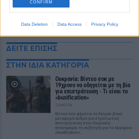
CONFIRM
Data Deletion
Data Access
Privacy Policy
ΔΕΙΤΕ ΕΠΙΣΗΣ
ΣΤΗΝ ΙΔΙΑ ΚΑΤΗΓΟΡΙΑ
Ουκρανία: Βίντεο σοκ με
19χρονο να οδηγείται με τη βία
για επιστράτευση ‑ Τι είναι το
«busification»
ΣΉΜΕΡΑ
Βίντεο που φέρεται να δείχνει βίαιη
μεταφορά άνδρα για στρατιωτική
επιστράτευση στην Ουκρανία
επαναφέρει τη συζήτηση για το λεγόμενο
«busification».