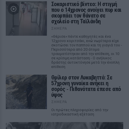
Σοκαριστικό βίντεο: Η στιγμή
που ο 14χρονος ανοίγει πυρ και
σκορπάει τον θάνατο σε
σχολείο στη Ταϊλάνδη
ΣΉΜΕΡΑ
«Θέρισε» πέντε καθηγητές και ένα
12χρονο κοριτσάκι, ενώ νωρίτερα είχε
σκοτώσει τον παππού και τη γιαγιά του -
Περισσότερα από 20 άτομα
τραυματίστηκαν από την επίθεση, οι 10
σε κρίσιμη κατάσταση - Ο ανήλικος
δράστης αυτοκτόνησε μετά την ένοπλη
επίθεση
Θρίλερ στον Λυκαβηττό: Σε
57χρονη γυναίκα ανήκει η
σορός ‑ Πιθανότατα έπεσε από
ύψος
ΣΉΜΕΡΑ
Οι πρώτες πληροφορίες από την
ιατροδικαστική εξέταση