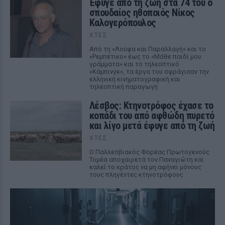
Έφυγε από τη ζωή στα 74 του ο
σπουδαίος ηθοποιός Νίκος
Καλογερόπουλος
ΧΤΕΣ
Από τη «Λούφα και Παραλλαγή» και το
«Ρεμπέτικο» έως το «Μάθε παιδί μου
γράμματα» και το τηλεοπτικό
«Κάμπινγκ», τα έργα του σφράγισαν την
ελληνική κινηματογραφική και
τηλεοπτική παραγωγή
Λέσβος: Κτηνοτρόφος έχασε το
κοπάδι του από αφθώδη πυρετό
και λίγο μετά έφυγε από τη ζωή
ΧΤΕΣ
Ο Παλλεσβιακός Φορέας Πρωτογενούς
Τομέα αποχαιρετά τον Παναγιώτη και
καλεί το κράτος να μη αφήνει μόνους
τους πληγέντες κτηνοτρόφους