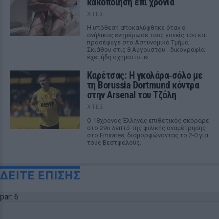
κακοποίηση επί χρόνια
ΧΤΕΣ
Η υπόθεση αποκαλύφθηκε όταν ο
ανήλικος ενημέρωσε τους γονείς του και
προσέφυγε στο Αστυνομικό Τμήμα
Σκιάθου στις 8 Αυγούστου - δικογραφία
έχει ήδη σχηματιστεί.
Καρέτσας: Η γκολάρα‑σόλο με
τη Borussia Dortmund κόντρα
στην Arsenal του Τζόλη
ΧΤΕΣ
Ο 18χρονος Έλληνας επιθετικός σκόραρε
στο 29ο λεπτό της φιλικής αναμέτρησης
στο Emirates, διαμορφώνοντας το 2-0 για
τους Βεστφαλούς.
ΔΕΙΤΕ ΕΠΙΣΗΣ
par: 6