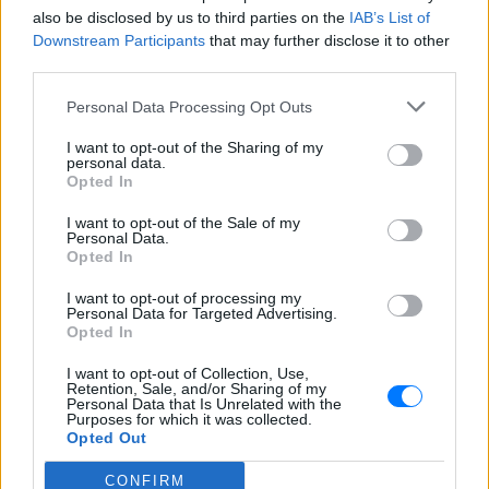
also be disclosed by us to third parties on the
IAB’s List of
Downstream Participants
that may further disclose it to other
third parties.
Personal Data Processing Opt Outs
ΔΕΙΤΕ ΕΠΙΣΗΣ
I want to opt-out of the Sharing of my
personal data.
Opted In
ΣΤΗΝ ΙΔΙΑ ΚΑΤΗΓΟΡΙΑ
I want to opt-out of the Sale of my
Personal Data.
Daily Mail: Κρυφές χρεώσεις σε
Opted In
μπαρ και εστιατόρια της
Κέρκυρας ‑ Τι αποκάλυψε η
I want to opt-out of processing my
Personal Data for Targeted Advertising.
έρευνα
Opted In
ΠΡΙΝ 9 ΏΡΕΣ
I want to opt-out of Collection, Use,
Βρετανός δημοσιογράφος πέρασε τρεις
Retention, Sale, and/or Sharing of my
μέρες στην πόλη της Κέρκυρας και
Personal Data that Is Unrelated with the
κατέγραψε χειρόγραφους
Purposes for which it was collected.
λογαριασμούς, ποτά που χρεώθηκαν
Opted Out
ακριβότερα από την αναγραφόμενη τιμή
και ορεκτικά που εμφανίστηκαν στον
λογαριασμό χωρίς να έχουν
CONFIRM