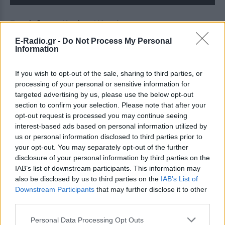
Επικίνδυνες Κυρίες / Hustlers
E-Radio.gr -
Do Not Process My Personal
της Λορίν Σκαφάρια. Με τους Κόνστανς Γου, Τζένιφερ
Information
Λόπεζ, Τζούλια Στάιλς, Λίλι Ράινχαρτ, Cardi B, Lizzo.
If you wish to opt-out of the sale, sharing to third parties, or
Περιπέτεια 2019, ΗΠΑ 110’
processing of your personal or sensitive information for
targeted advertising by us, please use the below opt-out
Μια παρέα από στpίπερς στην Νέα Υόρκη βλέπουν
section to confirm your selection. Please note that after your
κατά την περίοδο της οικονομικής κρίσης του 2008,
opt-out request is processed you may continue seeing
interest-based ads based on personal information utilized by
τους πελάτες τους και τα εισοδήματά τους να
us or personal information disclosed to third parties prior to
εξανεμίζονται. Με αρχηγό τη φιλόδοξη χωρισμένη
your opt-out. You may separately opt-out of the further
μητέρα Ντέστινι (Κόνστανς Γου) και με τη βοήθεια
disclosure of your personal information by third parties on the
της βετεράνου στpίπερ Ραμόνα (Τζένιφερ Λόπεζ),
IAB’s list of downstream participants. This information may
θα ενώσουν τις δυνάμεις τους κλέβοντας και
also be disclosed by us to third parties on the
IAB’s List of
Downstream Participants
that may further disclose it to other
εξαπατώντας πλούσιους άντρες της Γουόλ Στριτ. Το
third parties.
σχέδιο τους δουλεύει με μεγάλη επιτυχία μέχρι που
τα πράγματα αρχίζουν να βγαίνουν εκτός ελέγχου.
Personal Data Processing Opt Outs