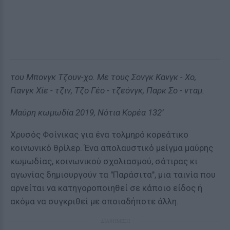
του Μπονγκ Τζουν-χο. Με τους Σονγκ Κανγκ - Χο,
Γιανγκ Χίε - τζιν, Τζο Γέο - τζεόνγκ, Παρκ Σο - νταμ.
Μαύρη κωμωδία 2019, Νότια Κορέα 132’
Χρυσός Φοίνικας για ένα τολμηρό κορεάτικο
κοινωνικό θρίλερ. Ένα απολαυστικό μείγμα μαύρης
κωμωδίας, κοινωνικού σχολιασμού, σάτιρας κι
αγωνίας δημιουργούν τα "Παράσιτα", μια ταινία που
αρνείται να κατηγοροποιηθεί σε κάποιο είδος ή
ακόμα να συγκριθεί με οποιαδήποτε άλλη.
ΔΙΑΦΗΜΙΣΗ