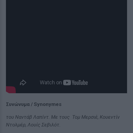
Συνώνυμα / Synonymes
του Ναντάβ Λαπίντ. Με τους Τομ Μερσιέ, Κουεντίν
Ντολμέρ, Λουίς Σεβιλότ.