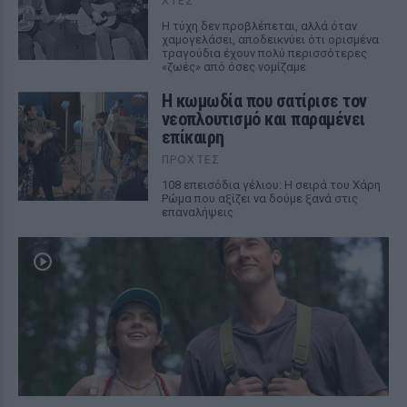
ΧΤΕΣ
Η τύχη δεν προβλέπεται, αλλά όταν
χαμογελάσει, αποδεικνύει ότι ορισμένα
τραγούδια έχουν πολύ περισσότερες
«ζωές» από όσες νομίζαμε
Η κωμωδία που σατίρισε τον
νεοπλουτισμό και παραμένει
επίκαιρη
ΠΡΟΧΤΈΣ
108 επεισόδια γέλιου: Η σειρά του Χάρη
Ρώμα που αξίζει να δούμε ξανά στις
επαναλήψεις