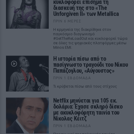
κυκλοφορεί επίσημα τη
διασκευή της στο «The
Unforgiven II» των Metallica
ΠΡΙΝ 6 ΜΈΡΕΣ
Η ερμηνεία της διακρίθηκε στον
παγκόσμιο διαγωνισμό
#GetTheReLoadOut και κυκλοφορεί τώρα
σε όλες τις ψηφιακές πλατφόρμες μέσω
Minos EMI.
Η ιστορία πίσω από το
πασίγνωστο τραγούδι του Νίκου
Παπάζογλου, «Αύγουστος»
ΠΡΙΝ 1 ΕΒΔΟΜΆΔΑ
Τι κρύβεται πίσω από τους στίχους
Netflix μηνύεται για 105 εκ.
δολάρια: Έχασε σκληρό δίσκο
με ακυκλοφόρητη ταινία του
Νίκολας Κέιτζ
ΠΡΙΝ 1 ΕΒΔΟΜΆΔΑ