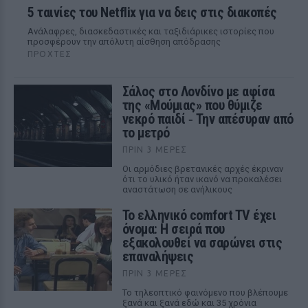
5 ταινίες του Netflix για να δεις στις διακοπές
Aνάλαφρες, διασκεδαστικές και ταξιδιάρικες ιστορίες που
προσφέρουν την απόλυτη αίσθηση απόδρασης
ΠΡΟΧΤΈΣ
Σάλος στο Λονδίνο με αφίσα
της «Μούμιας» που θύμιζε
νεκρό παιδί ‑ Την απέσυραν από
το μετρό
ΠΡΙΝ 3 ΜΈΡΕΣ
Οι αρμόδιες βρετανικές αρχές έκριναν
ότι το υλικό ήταν ικανό να προκαλέσει
αναστάτωση σε ανήλικους
Το ελληνικό comfort TV έχει
όνομα: Η σειρά που
εξακολουθεί να σαρώνει στις
επαναλήψεις
ΠΡΙΝ 3 ΜΈΡΕΣ
Το τηλεοπτικό φαινόμενο που βλέπουμε
ξανά και ξανά εδώ και 35 χρόνια