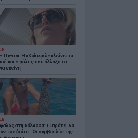
LE
e Theron: Η «Καλυψώ» κλείνει τα
ζωή και ο ρόλος που άλλαξε τα
ια εκείνη
LE
φαλος στη θάλασσα: Τι πρέπει να
αν τον δείτε - Οι συμβουλές της
ς Βερνίκου