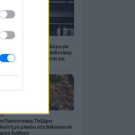
Σ
τα δοκιμαστικά δρομολόγια για
έκταση του Μετρό Θεσσαλονίκης
λαμαριά - Τι προβλέπεται για
ια
LE
να Παπουτσάκη: Ποζάρει
λαστή με μπικίνι στη θάλασσα σε
ιρινή διάθεση