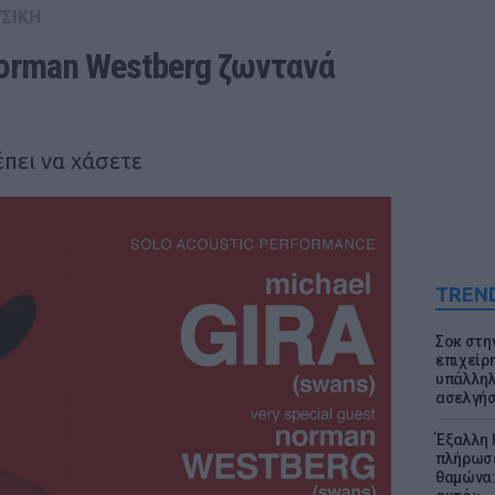
ΣΙΚΗ
Norman Westberg ζωντανά 
έπει να χάσετε
TREN
Σοκ στη
επιχείρ
υπάλληλ
ασελγήσ
Έξαλλη 
πλήρωσε
θαμώνα: