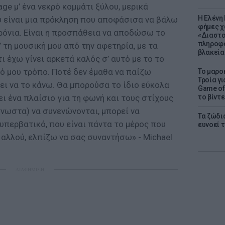
ge μ’ ένα νεκρό κομμάτι ξύλου, μερικά
Η Ελένη
υ είναι μια πρόκληση που αποφάσισα να βάλω
φήμες χ
χρόνια. Είναι η προσπάθεια να αποδώσω το
«Διαστα
πληροφο
 τη μουσική μου από την αφετηρία, με τα
βλακεία
 έχω γίνει αρκετά καλός σ’ αυτό με το το
κό μου τρόπο. Ποτέ δεν έμαθα να παίζω
Το μαρο
Τροία γι
ρει να το κάνω. Θα μπορούσα το ίδιο εύκολα
Game of 
το βίντε
ι ένα πλαίσιο για τη φωνή και τους στίχους
γνωστα) να συνενώνονται, μπορεί να
Τα ζώδια
υπερβατικό, που είναι πάντα το μέρος που
ευνοεί 
αλλού, ελπίζω να σας συναντήσω» - Michael
ΔΙΑΦΗΜΙΣΗ