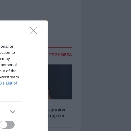
sonal or
ection to
ΔΙΑΒΑΣΤΕ ΣΗΜΕΡΑ
ou may
 personal
out of the
 downstream
B’s List of
LE
άνα Στεφανίδου φόρεσε μπικίνι
τυπωσίασε με το κορμί της στα
λανα νερά του Ιονίου