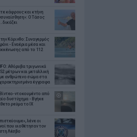
ετε κάφρους και κτήνη
νσυναίσθηση»: Ο Τάσος
..δικάζει
την Κόρινθο: Συναγερμός
άνι - Εναέρια μέσα και
εκκένωσης από το 112
UFO: Αθόρυβα τριγωνικά
52 μέτρων και μεταλλική
με ανθρώπινο σώμα στα
χαρακτηρισμένα έγγραφα
 Βίντεο-ντοκουμέντο από
αίο δυστύχημα - Βγήκε
ίθετο ρεύμα το ΙΧ
πιστεύουμε», λένε οι
νοί που υιοθέτησαν τον
στη Λέσβο