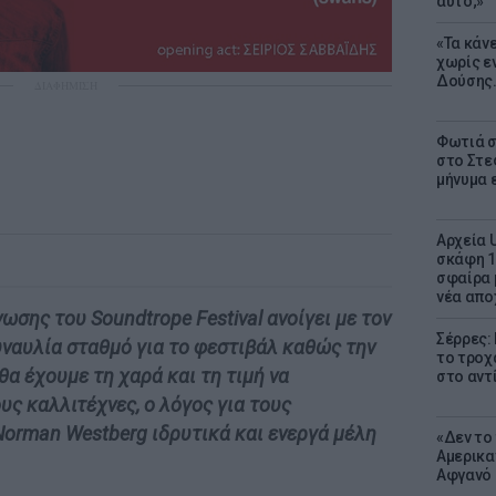
αυτό;»
«Τα κάν
χωρίς ε
Δούσης.
ΔΙΑΦΗΜΙΣΗ
Φωτιά σ
στο Στεφ
μήνυμα 
Αρχεία 
σκάφη 1
σφαίρα 
νέα απο
ωσης του Soundtrope Festival ανοίγει με τον
Σέρρες:
υναυλία σταθμό για το φεστιβάλ καθώς την
το τροχ
α έχουμε τη χαρά και τη τιμή να
στο αντ
ς καλλιτέχνες, ο λόγος για τους
 Norman Westberg ιδρυτικά και ενεργά μέλη
«Δεν το 
Αμερικα
Αφγανό 