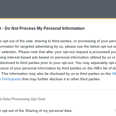
r -
Do Not Process My Personal Information
to opt-out of the sale, sharing to third parties, or processing of your per
formation for targeted advertising by us, please use the below opt-out s
r selection. Please note that after your opt-out request is processed y
eing interest-based ads based on personal information utilized by us or
disclosed to third parties prior to your opt-out. You may separately opt-
losure of your personal information by third parties on the IAB’s list of
. This information may also be disclosed by us to third parties on the
IA
Participants
that may further disclose it to other third parties.
LIFESTY
 με αποθεωτικές κριτικές από το μουσικό
Η Τατι
l Data Processing Opt Outs
ίες, η τελευταία περιοδεία των Swans έληξε
και εν
καταγά
aw της Νέας Υόρκης τον Νοέμβρη του 2017.
o opt-out of the Sharing of my personal data.