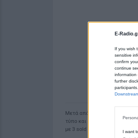
E-Radio.g
If you wish 
sensitive in
confirm you
continue se
information 
further disc
participants
Downstream 
Μετά από 8 χρόνια, 4 δίσκους
Persona
τύπο και εξοντωτικές περιοδε
με 3 sold out shows στο Wars
I want t