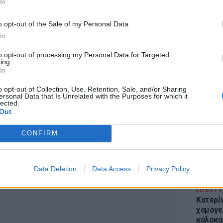
In
 να γράφει το υλικό για τη νέα εκδοχή των
με τις ηχογραφήσεις να έχουν ξεκινήσει ήδη
o opt-out of the Sale of my Personal Data.
ζί με παλαιότερα κομμάτια στο παρόν tour.
In
 ενεργό μέλος των Swans από το 1982 μέχρι
to opt-out of processing my Personal Data for Targeted
ing.
pecial guest σε όλες τις ημερομηνίες.
ΕΙΔΗΣΕΙ
In
Απόψε 
την επ
ί στο εμβληματικό και ιστορικό κτίριο της
o opt-out of Collection, Use, Retention, Sale, and/or Sharing
ersonal Data that Is Unrelated with the Purposes for which it
προς Κα
ημίας στο κέντρο της πόλης των Ιωαννίνων
lected.
εισιτήρ
Out
 σε μία συγκλονιστική και μοναδική εμπειρία
CONFIRM
ΔΙΑΦΗΜΙΣΗ
Data Deletion
Data Access
Privacy Policy
LIFESTY
Κατερί
χαμογε
καλοκα