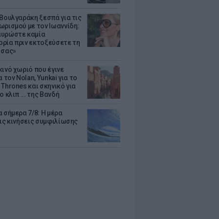
 Βουλγαράκη ξεσπά για τις
ωρισμού με τον Ιωαννίδη:
υρώστε καμία
ρία πριν εκτοξεύσετε τη
 σας»
κινό χωριό που έγινε
α τον Nolan, Yunkai για το
Thrones και σκηνικό για
ο κλιπ ... της Βανδή
 σήμερα 7/8: Η μέρα
τις κινήσεις συμφιλίωσης