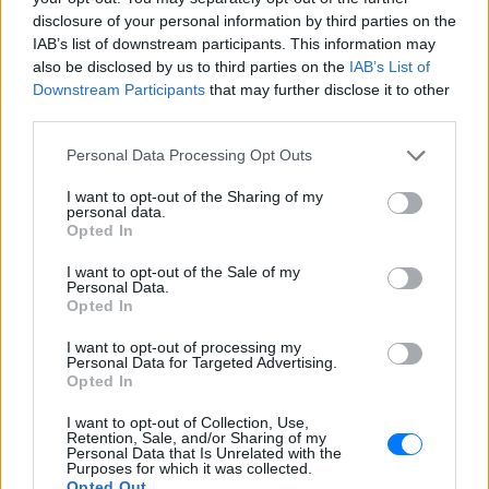
Εσύ μπήκες στο E-Daily.gr; Τα νέα της ημέρας
disclosure of your personal information by third parties on the
και ότι σου κάνει κλικ!
IAB’s list of downstream participants. This information may
also be disclosed by us to third parties on the
IAB’s List of
Ακολουθήστε το E-Radio.gr και στο Instagram
Downstream Participants
that may further disclose it to other
third parties.
ΔΙΑΦΗΜΙΣΗ
Personal Data Processing Opt Outs
I want to opt-out of the Sharing of my
personal data.
Opted In
I want to opt-out of the Sale of my
Personal Data.
Opted In
I want to opt-out of processing my
Personal Data for Targeted Advertising.
Opted In
I want to opt-out of Collection, Use,
Retention, Sale, and/or Sharing of my
Personal Data that Is Unrelated with the
Purposes for which it was collected.
Opted Out