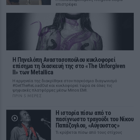
επιστρέφει
Η Πηνελόπη Αναστασοπούλου κυκλοφορεί
επίσημα τη διασκευή της στο «The Unforgiven
II» των Metallica
Η ερμηνεία της διακρίθηκε στον παγκόσμιο διαγωνισμό
#GetTheReLoadOut και κυκλοφορεί τώρα σε όλες τις
ψηφιακές πλατφόρμες μέσω Minos EMI.
ΠΡΙΝ 5 ΜΈΡΕΣ
Η ιστορία πίσω από το
πασίγνωστο τραγούδι του Νίκου
Παπάζογλου, «Αύγουστος»
Τι κρύβεται πίσω από τους στίχους