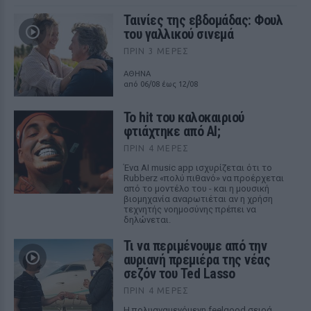
Ταινίες της εβδομάδας: Φουλ
του γαλλικού σινεμά
ΠΡΙΝ 3 ΜΈΡΕΣ
ΑΘΗΝΑ
από 06/08 έως 12/08
Το hit του καλοκαιριού
φτιάχτηκε από AI;
ΠΡΙΝ 4 ΜΈΡΕΣ
Ένα AI music app ισχυρίζεται ότι το
Rubberz «πολύ πιθανό» να προέρχεται
από το μοντέλο του - και η μουσική
βιομηχανία αναρωτιέται αν η χρήση
τεχνητής νοημοσύνης πρέπει να
δηλώνεται.
Τι να περιμένουμε από την
αυριανή πρεμιέρα της νέας
σεζόν του Ted Lasso
ΠΡΙΝ 4 ΜΈΡΕΣ
Η πολυαναμενόμενη feelgood σειρά