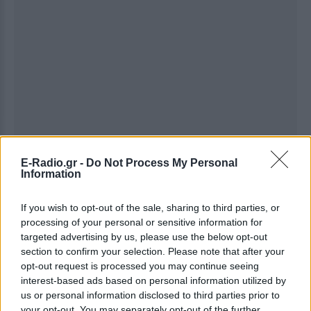
E-Radio.gr -
Do Not Process My Personal
Information
If you wish to opt-out of the sale, sharing to third parties, or
processing of your personal or sensitive information for
targeted advertising by us, please use the below opt-out
section to confirm your selection. Please note that after your
opt-out request is processed you may continue seeing
Ακολουθήστε το E-Radio.gr στο
Google News
interest-based ads based on personal information utilized by
και μάθετε πρώτοι
τα πιο hot νέα
.
us or personal information disclosed to third parties prior to
your opt-out. You may separately opt-out of the further