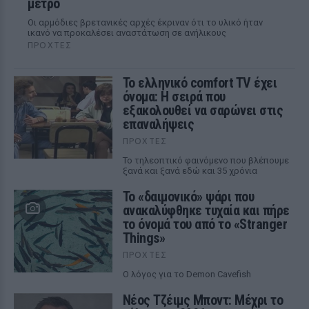
μετρό
Οι αρμόδιες βρετανικές αρχές έκριναν ότι το υλικό ήταν
ικανό να προκαλέσει αναστάτωση σε ανήλικους
ΠΡΟΧΤΈΣ
Το ελληνικό comfort TV έχει
όνομα: Η σειρά που
εξακολουθεί να σαρώνει στις
επαναλήψεις
ΠΡΟΧΤΈΣ
Το τηλεοπτικό φαινόμενο που βλέπουμε
ξανά και ξανά εδώ και 35 χρόνια
Το «δαιμονικό» ψάρι που
ανακαλύφθηκε τυχαία και πήρε
το όνομά του από το «Stranger
Things»
ΠΡΟΧΤΈΣ
Ο λόγος για το Demon Cavefish
Νέος Τζέιμς Μποντ: Μέχρι το