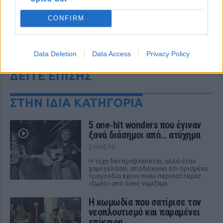
CONFIRM
Data Deletion
Data Access
Privacy Policy
ΔΕΙΤΕ ΕΠΙΣΗΣ
ΣΤΗΝ ΙΔΙΑ ΚΑΤΗΓΟΡΙΑ
5 one‑hit wonders που έγιναν
ξανά διάσημοι από… ατύχημα
ΣΉΜΕΡΑ
Η τύχη δεν προβλέπεται, αλλά όταν
χαμογελάσει, αποδεικνύει ότι ορισμένα
τραγούδια έχουν πολύ περισσότερες
«ζωές» από όσες νομίζαμε
Η κωμωδία που σατίρισε τον
νεοπλουτισμό και παραμένει
επίκαιρη