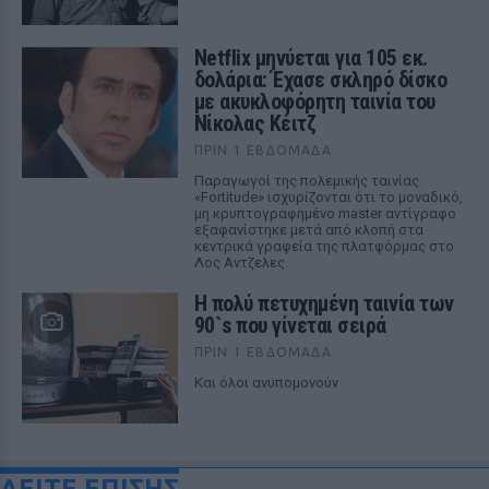
Netflix μηνύεται για 105 εκ.
δολάρια: Έχασε σκληρό δίσκο
με ακυκλοφόρητη ταινία του
Νίκολας Κέιτζ
ΠΡΙΝ 1 ΕΒΔΟΜΆΔΑ
Παραγωγοί της πολεμικής ταινίας
«Fortitude» ισχυρίζονται ότι το μοναδικό,
μη κρυπτογραφημένο master αντίγραφο
εξαφανίστηκε μετά από κλοπή στα
κεντρικά γραφεία της πλατφόρμας στο
Λος Αντζελες.
Η πολύ πετυχημένη ταινία των
90`s που γίνεται σειρά
ΠΡΙΝ 1 ΕΒΔΟΜΆΔΑ
Και όλοι ανυπομονούν
ΔΕΙΤΕ ΕΠΙΣΗΣ