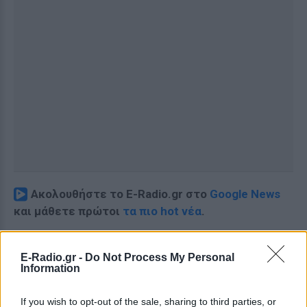
Ακολουθήστε το E-Radio.gr στο
Google News
και μάθετε πρώτοι
τα πιο hot νέα
.
Για ακόμη περισσότερα
νέα
, μπείτε στην
ροή
E-Radio.gr -
Do Not Process My Personal
ειδήσεων
του E-Daily.gr
Information
Ακολουθήστε το E-Radio.gr και στο Instagram
If you wish to opt-out of the sale, sharing to third parties, or