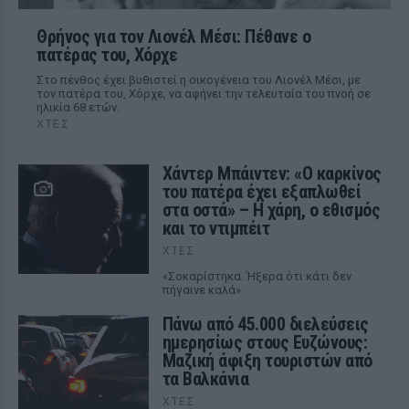
Θρήνος για τον Λιονέλ Μέσι: Πέθανε ο
πατέρας του, Χόρχε
Στο πένθος έχει βυθιστεί η οικογένεια του Λιονέλ Μέσι, με
τον πατέρα του, Χόρχε, να αφήνει την τελευταία του πνοή σε
ηλικία 68 ετών.
ΧΤΕΣ
Χάντερ Μπάιντεν: «Ο καρκίνος
του πατέρα έχει εξαπλωθεί
στα οστά» – Η χάρη, ο εθισμός
και το ντιμπέιτ
ΧΤΕΣ
«Σοκαρίστηκα. Ήξερα ότι κάτι δεν
πήγαινε καλά»
Πάνω από 45.000 διελεύσεις
ημερησίως στους Ευζώνους:
Μαζική άφιξη τουριστών από
τα Βαλκάνια
ΧΤΕΣ