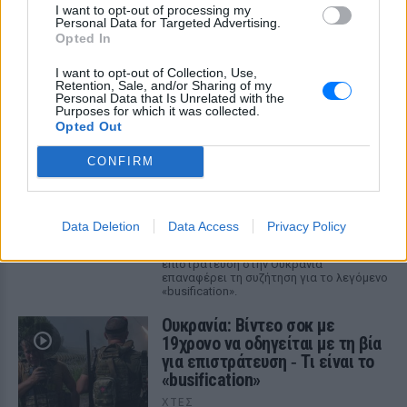
I want to opt-out of processing my
Personal Data for Targeted Advertising.
Opted In
ΔΕΙΤΕ ΕΠΙΣΗΣ
I want to opt-out of Collection, Use,
Retention, Sale, and/or Sharing of my
ΣΤΗΝ ΙΔΙΑ ΚΑΤΗΓΟΡΙΑ
Personal Data that Is Unrelated with the
Purposes for which it was collected.
Opted Out
Ουκρανία: Βίντεο σοκ με
19χρονο να οδηγείται με τη βία
CONFIRM
για επιστράτευση ‑ Τι είναι το
«busification»
ΧΤΕΣ
Data Deletion
Data Access
Privacy Policy
Βίντεο που φέρεται να δείχνει βίαιη
μεταφορά άνδρα για στρατιωτική
επιστράτευση στην Ουκρανία
επαναφέρει τη συζήτηση για το λεγόμενο
«busification».
Ουκρανία: Βίντεο σοκ με
19χρονο να οδηγείται με τη βία
για επιστράτευση ‑ Τι είναι το
«busification»
ΧΤΕΣ