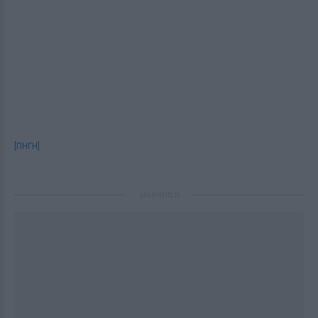
[ΠΗΓΗ]
ΔΙΑΦΗΜΙΣΗ