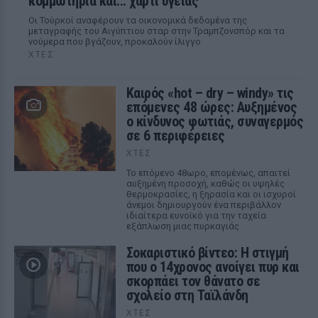
κομμωτήρια και... χαρτί υγείας
Οι Τούρκοί αναφέρουν τα οικονομικά δεδομένα της
μεταγραφής του Αιγύπτιου σταρ στην Τραμπζονσπόρ και τα
νούμερα που βγάζουν, προκαλούν ίλιγγο
ΧΤΕΣ
Καιρός «hot – dry – windy» τις
επόμενες 48 ώρες: Αυξημένος
ο κίνδυνος φωτιάς, συναγερμός
σε 6 περιφέρειες
ΧΤΕΣ
Το επόμενο 48ωρο, επομένως, απαιτεί
αυξημένη προσοχή, καθώς οι υψηλές
θερμοκρασίες, η ξηρασία και οι ισχυροί
άνεμοι δημιουργούν ένα περιβάλλον
ιδιαίτερα ευνοϊκό για την ταχεία
εξάπλωση μιας πυρκαγιάς
Σοκαριστικό βίντεο: Η στιγμή
που ο 14χρονος ανοίγει πυρ και
σκορπάει τον θάνατο σε
σχολείο στη Ταϊλάνδη
ΧΤΕΣ