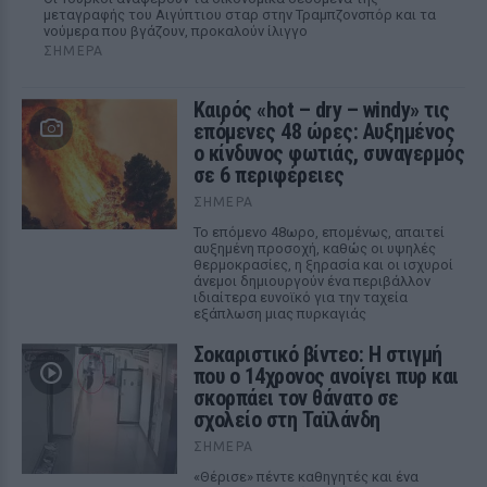
μεταγραφής του Αιγύπτιου σταρ στην Τραμπζονσπόρ και τα
νούμερα που βγάζουν, προκαλούν ίλιγγο
ΣΉΜΕΡΑ
Καιρός «hot – dry – windy» τις
επόμενες 48 ώρες: Αυξημένος
ο κίνδυνος φωτιάς, συναγερμός
σε 6 περιφέρειες
ΣΉΜΕΡΑ
Το επόμενο 48ωρο, επομένως, απαιτεί
αυξημένη προσοχή, καθώς οι υψηλές
θερμοκρασίες, η ξηρασία και οι ισχυροί
άνεμοι δημιουργούν ένα περιβάλλον
ιδιαίτερα ευνοϊκό για την ταχεία
εξάπλωση μιας πυρκαγιάς
Σοκαριστικό βίντεο: Η στιγμή
που ο 14χρονος ανοίγει πυρ και
σκορπάει τον θάνατο σε
σχολείο στη Ταϊλάνδη
ΣΉΜΕΡΑ
«Θέρισε» πέντε καθηγητές και ένα