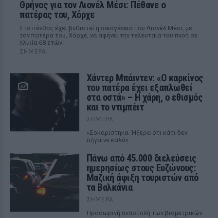
Θρήνος για τον Λιονέλ Μέσι: Πέθανε ο
πατέρας του, Χόρχε
Στο πένθος έχει βυθιστεί η οικογένεια του Λιονέλ Μέσι, με
τον πατέρα του, Χόρχε, να αφήνει την τελευταία του πνοή σε
ηλικία 68 ετών.
ΣΉΜΕΡΑ
Χάντερ Μπάιντεν: «Ο καρκίνος
του πατέρα έχει εξαπλωθεί
στα οστά» – Η χάρη, ο εθισμός
και το ντιμπέιτ
ΣΉΜΕΡΑ
«Σοκαρίστηκα. Ήξερα ότι κάτι δεν
πήγαινε καλά»
Πάνω από 45.000 διελεύσεις
ημερησίως στους Ευζώνους:
Μαζική άφιξη τουριστών από
τα Βαλκάνια
ΣΉΜΕΡΑ
Προσωρινή αναστολή των βιομετρικών