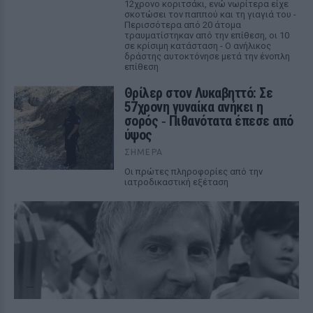
12χρονο κοριτσάκι, ενώ νωρίτερα είχε
σκοτώσει τον παππού και τη γιαγιά του -
Περισσότερα από 20 άτομα
τραυματίστηκαν από την επίθεση, οι 10
σε κρίσιμη κατάσταση - Ο ανήλικος
δράστης αυτοκτόνησε μετά την ένοπλη
επίθεση
Θρίλερ στον Λυκαβηττό: Σε
57χρονη γυναίκα ανήκει η
σορός ‑ Πιθανότατα έπεσε από
ύψος
ΣΉΜΕΡΑ
Οι πρώτες πληροφορίες από την
ιατροδικαστική εξέταση