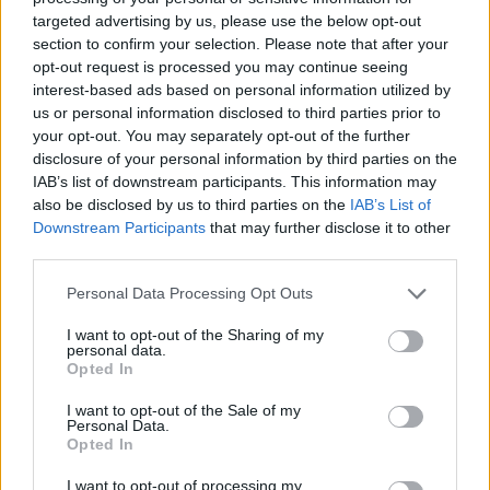
μεταφορά άνδρα για στρατιωτική
targeted advertising by us, please use the below opt-out
επιστράτευση στην Ουκρανία
επαναφέρει τη συζήτηση για το λεγόμενο
section to confirm your selection. Please note that after your
«busification».
opt-out request is processed you may continue seeing
interest-based ads based on personal information utilized by
Πάρο: 4χρονος έχασε τη ζωή
us or personal information disclosed to third parties prior to
του σε πισίνα beach bar –
your opt-out. You may separately opt-out of the further
Βούτηξε ο μπάρμαν για να τον
disclosure of your personal information by third parties on the
ανασύρει
IAB’s list of downstream participants. This information may
ΣΉΜΕΡΑ
also be disclosed by us to third parties on the
IAB’s List of
Ο ιδιοκτήτης του beach bar και οι γονείς
Downstream Participants
that may further disclose it to other
του μικρού προσήχθησαν από τις αρχές -
third parties.
σύμφωνα με πληροφορίες, κανείς δεν
βρισκόταν κοντά στο παιδί εκείνη την
ώρα
Personal Data Processing Opt Outs
I want to opt-out of the Sharing of my
personal data.
Opted In
I want to opt-out of the Sale of my
Personal Data.
Opted In
I want to opt-out of processing my