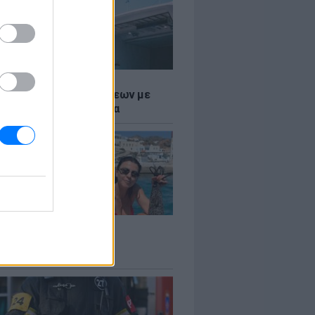
Σ
τος: Ρεκόρ Αναχωρήσεων με
Ταξιδιώτες στα Λιμάνια
LE
 Βερνίκου: Πόζαρε με
φαλο στο χέρι