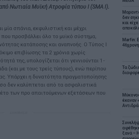
MEGA
από Νωτιαία Μυϊκή Ατροφία τύπου Ι (SMA I).
Μαραντό
δεν σηκ
και είχε
ι μία σπάνια, εκφυλιστική και μέχρι
αποκάλυ
που προσβάλλει όλο το μυϊκό σύστημα,
Marfin: 
νότητας κατάποσης και αναπνοής. Ο Τύπος Ι
46χρονη
όκιμο επιβίωσης τα 2 χρόνια χωρίς
ότητά της, υπολογίζεται ότι γεννιούνται 1-
Τα ζώδια
άδα (και με τους τρείς τύπους), ενώ περίπου
διαφορ
έας. Υπάρχει η δυνατότητα πραγματοποίησης
σο δεν καλύπτεται από τα ασφαλιστικά
ακέτο των προ απαιτούμενων εξετάσεων που
Μύκονος
έκαναν «
Αντιδρά
ΔΙΑΦΗΜΙΣΗ
Συνελήφ
αφέθηκε
ξανά – 
συγγνώ