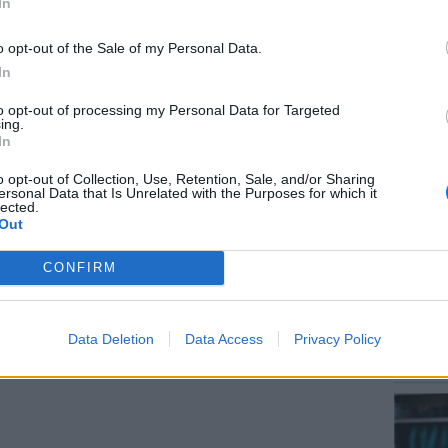
In
νικών δοκιμών είναι διαθέσιμα στο site στης
o opt-out of the Sale of my Personal Data.
άρει έγκριση να δίνεται έως την ηλικία των
In
to opt-out of processing my Personal Data for Targeted
ΔΙΑΦΗΜΙΣΗ
ΕΙΔΗΣΕΙ
ing.
Αύγουσ
In
56.000 
o opt-out of Collection, Use, Retention, Sale, and/or Sharing
ersonal Data that Is Unrelated with the Purposes for which it
lected.
Out
CONFIRM
LIFESTY
Data Deletion
Data Access
Privacy Policy
Μαρίνα
λαγοκέ