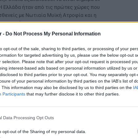
Η Ελλάδα ήταν από τις πρώτες χώρες που
σθενείς με Νωτιαία Μυϊκή Ατροφία και η
ρι και σήμερα.
r -
Do Not Process My Personal Information
inranza) αποσκοπεί στη βελτίωση των
νσή τους και πράγματι συνέβαλε σημαντικά
to opt-out of the sale, sharing to third parties, or processing of your per
κότητας του Παναγιώτη – Ραφαήλ.
formation for targeted advertising by us, please use the below opt-out s
ι έχει κόστος 1,000,000€ (250,000€ ετησίως
r selection. Please note that after your opt-out request is processed y
πλέον καταφέρει και στηρίζει το κεφάλι του,
eing interest-based ads based on personal information utilized by us or
disclosed to third parties prior to your opt-out. You may separately opt-
ι μεταφέρει πράγματα από το ένα χέρι στο
losure of your personal information by third parties on the IAB’s list of
είχε χωρίς το φάρμακο αυτό.
. This information may also be disclosed by us to third parties on the
IA
Participants
that may further disclose it to other third parties.
στις Ηνωμένες Πολιτείες Αμερικής το
Zolgensma) (1), το οποίο έχει σχεδιαστεί
ΕΙΔΗΣΕΙ
τική αιτία που προκαλεί την Νωτιαία Μυϊκή
Καιρός:
l Data Processing Opt Outs
τουργικό αντίγραφο του ανθρώπινου γονιδίου
σήμερα
 δυνατή η παύση της εξέλιξης της ασθένειας,
o opt-out of the Sharing of my personal data.
εΐνης SMN με μία εφάπαξ ενδοφλέβια ένεση