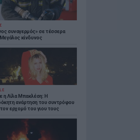
Σ
νος συναγερμός» σε τέσσερα
- Μεγάλος κίνδυνος
LE
ε η Λίλα Μπακλέση: Η
όκητη ανάρτηση του συντρόφου
 τον ερχομό του γιου τους