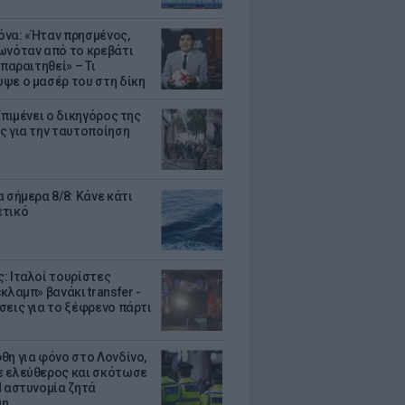
να: «Ήταν πρησμένος,
ωνόταν από το κρεβάτι
 παραιτηθεί» – Τι
ψε ο μασέρ του στη δίκη
Επιμένει ο δικηγόρος της
ς για την ταυτοποίηση
 σήμερα 8/8: Κάνε κάτι
ετικό
: Ιταλοί τουρίστες
κλαμπ» βανάκι transfer -
σεις για το ξέφρενο πάρτι
θη για φόνο στο Λονδίνο,
 ελεύθερος και σκότωσε
Η αστυνομία ζητά
μη