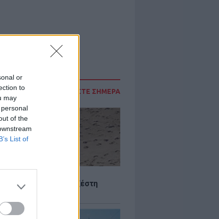
sonal or
ection to
ΔΙΑΒΑΣΤΕ ΣΗΜΕΡΑ
ou may
 personal
out of the
 downstream
B’s List of
Σ
 Πού θα «χτυπήσει» η ζέστη