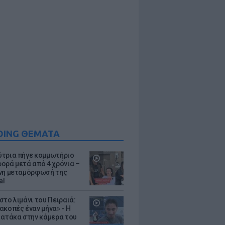
DING ΘΕΜΑΤΑ
τρια πήγε κομμωτήριο
ορά μετά από 4 χρόνια –
νη μεταμόρφωσή της
al
στο λιμάνι του Πειραιά:
ακοπές έναν μήνα» - Η
 ατάκα στην κάμερα του