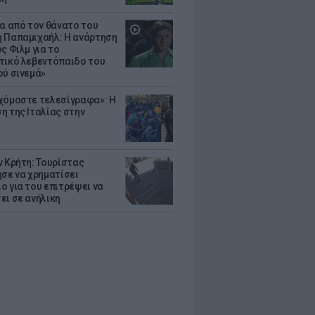
ια από τον θάνατο του
 Παπαμιχαήλ: Η ανάρτηση
ς Φιλμ για το
τικό λεβεντόπαιδο του
ού σινεμά»
χόμαστε τελεσίγραφα»: Η
η της Ιταλίας στην
ν Κρήτη: Τουρίστας
ησε να χρηματίσει
ο για του επιτρέψει να
ει σε ανήλικη