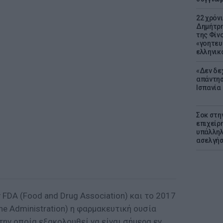
22 χρόν
Δημήτρη
της Φίνο
«γοητευ
ελληνικ
«Δεν δε
απάντησ
Ισπανία
Σοκ στη
επιχείρ
υπάλληλ
ασελγήσ
 FDA (Food and Drug Association) και το 2017
ne Administration) η φαρμακευτική ουσία
στην οποία εξακολουθεί να είναι σήμερα εν