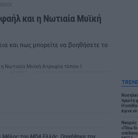
ΩΠΟΙ
φαήλ και η Νωτιαία Μυϊκή 
εια και πως μπορείτε να βοηθήσετε το
ΔΙΑΦΗΜΙΣΗ
TREN
Νοσηλεύ
πρώτη φ
Η απίθα
έγινε vir
Νεαρός 
«Πάω δι
απίθανη
ι Μέλος του MDA Ελλάς. Γεννήθηκε τον