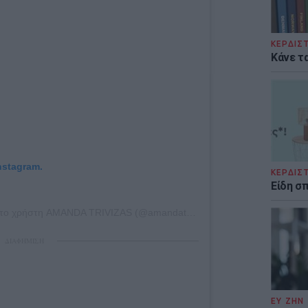
ΚΕΡΔΙΣ
Κάνε τα
nstagram.
ΚΕΡΔΙΣ
Είδη σ
 το χρήστη
AMANDA TRIVIZAS
(@amandatrivizas) στις
21 Σεπ, 2019 σ
ΔΙΑΦΗΜΙΣΗ
ΕΥ ΖΗΝ