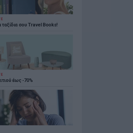
ΤΕ
 ταξίδια σου Travel Books!
ΤΕ
πιτιού έως -70%
τις 10:14 πμ PDT