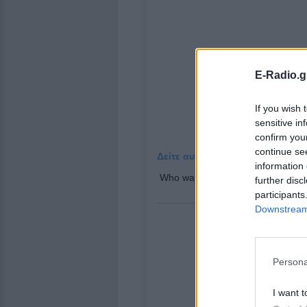
E-Radio.g
If you wish 
sensitive in
confirm you
continue se
Δείτε αυτή τη δημοσίευση στο I
information 
Who wants to have a beach day 
further disc
participants
Downstream 
Persona
I want t