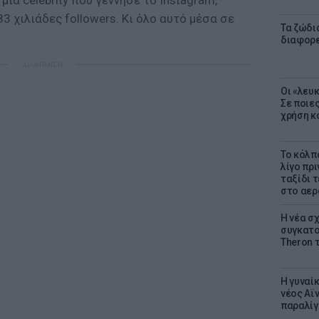
μια celebrity που γέννησε το Instagram,
3 χιλιάδες followers. Κι όλο αυτό μέσα σε
Τα ζώδια
διαφορ
ΔΙΑΦΗΜΙΣΗ
Οι «λευ
Σε ποιε
χρήση κ
Το κόλπ
λίγο πρι
ταξίδι 
στο αερ
Η νέα σχ
συγκατοί
Theron 
Η γυναί
νέος Αϊν
παραλίγο