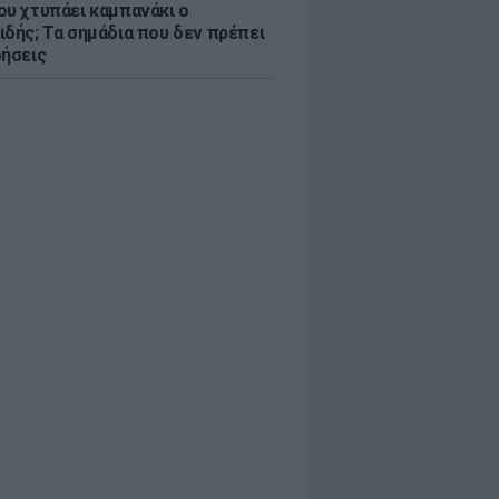
ου χτυπάει καμπανάκι ο
ιδής; Τα σημάδια που δεν πρέπει
οήσεις