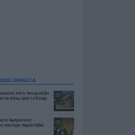
DING ΘΕΜΑΤΑ
κόκκινο σπίτι που μοιάζει
είται πάνω από το Κάπρι
ικός Αμερικανός
ς που έχει παραιτηθεί