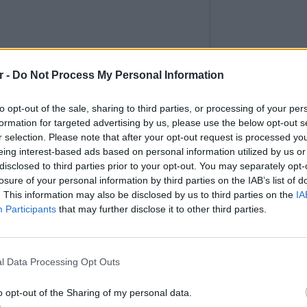
r -
Do Not Process My Personal Information
to opt-out of the sale, sharing to third parties, or processing of your per
formation for targeted advertising by us, please use the below opt-out s
r selection. Please note that after your opt-out request is processed y
eing interest-based ads based on personal information utilized by us or
nstagram.
disclosed to third parties prior to your opt-out. You may separately opt-
with me? 😊 @kowatches
losure of your personal information by third parties on the IAB’s list of
. This information may also be disclosed by us to third parties on the
IA
ΔΙΑΦΗΜΙΣΗ
Participants
that may further disclose it to other third parties.
POP CU
5 one-h
διάσημ
l Data Processing Opt Outs
o opt-out of the Sharing of my personal data.