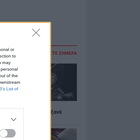
sonal or
ΔΙΑΒΑΣΤΕ ΣΗΜΕΡΑ
ection to
ou may
 personal
out of the
 downstream
B’s List of
LTURE
it wonders που έγιναν ξανά
οι από… ατύχημα