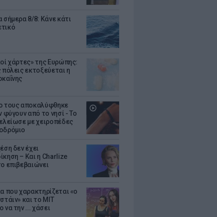
 σήμερα 8/8: Κάνε κάτι
ετικό
κοί χάρτες» της Ευρώπης:
ς πόλεις εκτοξεύεται η
οκαΐνης
ο τους αποκαλύφθηκε
ν φύγουν από το νησί - Το
τελείωσε με χειροπέδες
οδρόμιο
έση δεν έχει
κηση – Και η Charlize
το επιβεβαιώνει
κα που χαρακτηρίζεται «ο
στάιν» και το MIT
 να την ... χάσει