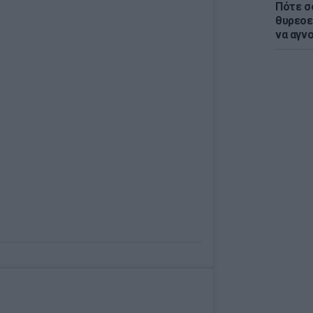
Πότε σ
θυρεοε
να αγν