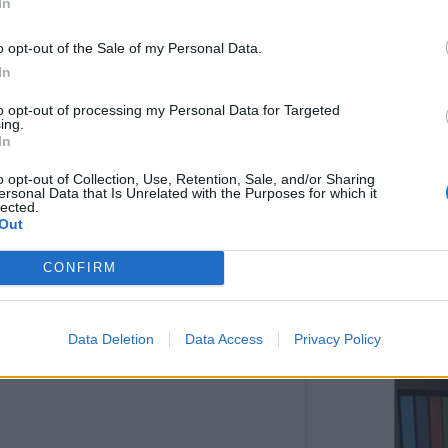
In
o opt-out of the Sale of my Personal Data.
In
ΕΥ ΖΗΝ
to opt-out of processing my Personal Data for Targeted
Ελληνικ
ing.
scramb
In
o opt-out of Collection, Use, Retention, Sale, and/or Sharing
ersonal Data that Is Unrelated with the Purposes for which it
lected.
Out
CONFIRM
ΚΕΡΔΙΣ
Καλοκα
 το χρήστη
AMANDA TRIVIZAS
(@amandatrivizas) στις
16 Σεπ, 2019 σ
Data Deletion
Data Access
Privacy Policy
τα μεγ