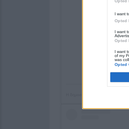
Opted 
I want t
Opted 
I want 
Advertis
Opted 
I want t
of my P
was col
Opted 
Η δημοσίευση κοινοποιήθηκε από