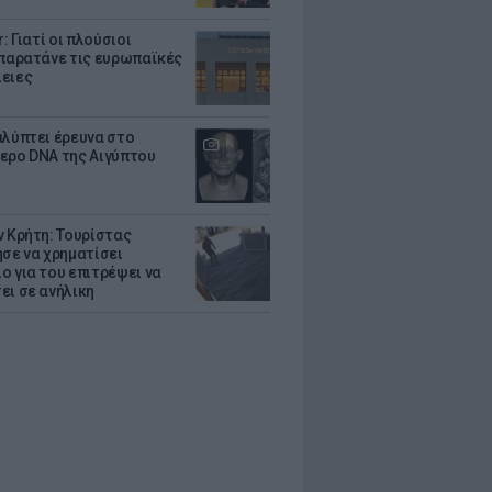
r: Γιατί οι πλούσιοι
 παρατάνε τις ευρωπαϊκές
ειες
αλύπτει έρευνα στο
ερο DNA της Αιγύπτου
ν Κρήτη: Τουρίστας
ησε να χρηματίσει
ο για του επιτρέψει να
ει σε ανήλικη