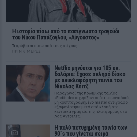
Η ιστορία πίσω από το πασίγνωστο τραγούδι
του Νίκου Παπάζογλου, «Αύγουστος»
Τι κρύβεται πίσω από τους στίχους
ΠΡΙΝ 6 ΜΈΡΕΣ
Netflix μηνύεται για 105 εκ.
δολάρια: Έχασε σκληρό δίσκο
με ακυκλοφόρητη ταινία του
Νίκολας Κέιτζ
Παραγωγοί της πολεμικής ταινίας
«Fortitude» ισχυρίζονται ότι το μοναδικό,
μη κρυπτογραφημένο master αντίγραφο
εξαφανίστηκε μετά από κλοπή στα
κεντρικά γραφεία της πλατφόρμας στο
Λος Αντζελες.
Η πολύ πετυχημένη ταινία των
90`s που γίνεται σειρά