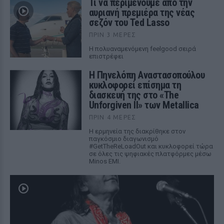
Τι να περιμένουμε από την
αυριανή πρεμιέρα της νέας
σεζόν του Ted Lasso
ΠΡΙΝ 3 ΜΈΡΕΣ
Η πολυαναμενόμενη feelgood σειρά
επιστρέφει
Η Πηνελόπη Αναστασοπούλου
κυκλοφορεί επίσημα τη
διασκευή της στο «The
Unforgiven II» των Metallica
ΠΡΙΝ 4 ΜΈΡΕΣ
Η ερμηνεία της διακρίθηκε στον
παγκόσμιο διαγωνισμό
#GetTheReLoadOut και κυκλοφορεί τώρα
σε όλες τις ψηφιακές πλατφόρμες μέσω
Minos EMI.