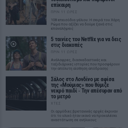
επίκαιρη
ΠΡΙΝ 11 ΏΡΕΣ
108 επεισόδια γέλιου: Η σειρά του Χάρη
Ρώμα που αξίζει να δούμε ξανά στις
επαναλήψεις
5 ταινίες του Netflix για να δεις
στις διακοπές
ΠΡΙΝ 11 ΏΡΕΣ
Aνάλαφρες, διασκεδαστικές και
ταξιδιάρικες ιστορίες που προσφέρουν
την απόλυτη αίσθηση απόδρασης
Σάλος στο Λονδίνο με αφίσα
της «Μούμιας» που θύμιζε
νεκρό παιδί ‑ Την απέσυραν από
το μετρό
ΧΤΕΣ
Οι αρμόδιες βρετανικές αρχές έκριναν
ότι το υλικό ήταν ικανό να προκαλέσει
αναστάτωση σε ανήλικους