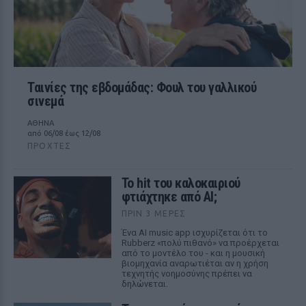
Ταινίες της εβδομάδας: Φουλ του γαλλικού
σινεμά
ΑΘΗΝΑ
από 06/08 έως 12/08
ΠΡΟΧΤΈΣ
Το hit του καλοκαιριού
φτιάχτηκε από AI;
ΠΡΙΝ 3 ΜΈΡΕΣ
Ένα AI music app ισχυρίζεται ότι το
Rubberz «πολύ πιθανό» να προέρχεται
από το μοντέλο του - και η μουσική
βιομηχανία αναρωτιέται αν η χρήση
τεχνητής νοημοσύνης πρέπει να
δηλώνεται.