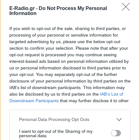
E-Radio.gr -
Do Not Process My Personal
Information
ΔΕΙΤΕ ΕΠΙΣΗΣ
If you wish to opt-out of the sale, sharing to third parties, or
ΣΤΗΝ ΙΔΙΑ ΚΑΤΗΓΟΡΙΑ
processing of your personal or sensitive information for
targeted advertising by us, please use the below opt-out
Πάτρα: Παιδί 2,5 ετών έπεσε
section to confirm your selection. Please note that after your
από μπαλκόνι – Δέντρο
opt-out request is processed you may continue seeing
σταμάτησε την πτώση του
interest-based ads based on personal information utilized by
ΠΡΙΝ 11 ΏΡΕΣ
us or personal information disclosed to third parties prior to
your opt-out. You may separately opt-out of the further
Οι αρμόδιες υπηρεσίες κινητοποιήθηκαν
άμεσα και το παιδί μεταφέρθηκε στο
disclosure of your personal information by third parties on the
Καραμανδάνειο Νοσοκομείο Παίδων
IAB’s list of downstream participants. This information may
Πάτρας.
also be disclosed by us to third parties on the
IAB’s List of
Καταδίωξη στη Θεσσαλονίκη
Downstream Participants
that may further disclose it to other
με βίντεο ντοκουμέντο –
third parties.
Συνελήφθη 37χρονος με
κλεμμένο Ι.Χ. αφού έσπασαν το
Personal Data Processing Opt Outs
τζάμι του
I want to opt-out of the Sharing of my
ΠΡΙΝ 11 ΏΡΕΣ
personal data.