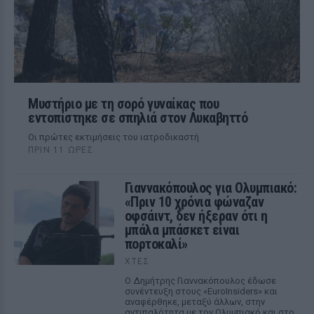
Μυστήριο με τη σορό γυναίκας που
εντοπίστηκε σε σπηλιά στον Λυκαβηττό
Οι πρώτες εκτιμήσεις του ιατροδικαστή
ΠΡΙΝ 11 ΏΡΕΣ
Γιαννακόπουλος για Ολυμπιακό:
«Πριν 10 χρόνια φώναζαν
οφσάιντ, δεν ήξεραν ότι η
μπάλα μπάσκετ είναι
πορτοκαλί»
ΧΤΕΣ
Ο Δημήτρης Γιαννακόπουλος έδωσε
συνέντευξη στους «EuroInsiders» και
αναφέρθηκε, μεταξύ άλλων, στην
αντιπαλότητα με τον Ολυμπιακό και στο