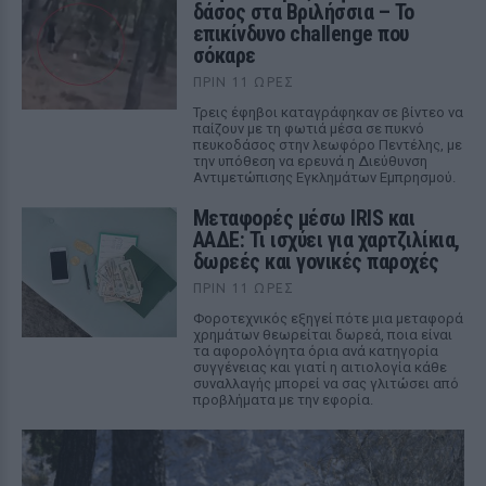
δάσος στα Βριλήσσια – Το
επικίνδυνο challenge που
σόκαρε
ΠΡΙΝ 11 ΏΡΕΣ
Τρεις έφηβοι καταγράφηκαν σε βίντεο να
παίζουν με τη φωτιά μέσα σε πυκνό
πευκοδάσος στην λεωφόρο Πεντέλης, με
την υπόθεση να ερευνά η Διεύθυνση
Αντιμετώπισης Εγκλημάτων Εμπρησμού.
Μεταφορές μέσω IRIS και
ΑΑΔΕ: Τι ισχύει για χαρτζιλίκια,
δωρεές και γονικές παροχές
ΠΡΙΝ 11 ΏΡΕΣ
Φοροτεχνικός εξηγεί πότε μια μεταφορά
χρημάτων θεωρείται δωρεά, ποια είναι
τα αφορολόγητα όρια ανά κατηγορία
συγγένειας και γιατί η αιτιολογία κάθε
συναλλαγής μπορεί να σας γλιτώσει από
προβλήματα με την εφορία.