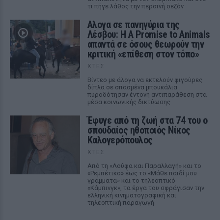
τι πήγε λάθος την περσινή σεζόν
Αλογα σε πανηγύρια της
Λέσβου: Η A Promise to Animals
απαντά σε όσους θεωρούν την
κριτική «επίθεση στον τόπο»
ΧΤΕΣ
Βίντεο με άλογα να εκτελούν φιγούρες
δίπλα σε σπασμένα μπουκάλια
πυροδότησαν έντονη αντιπαράθεση στα
μέσα κοινωνικής δικτύωσης
Έφυγε από τη ζωή στα 74 του ο
σπουδαίος ηθοποιός Νίκος
Καλογερόπουλος
ΧΤΕΣ
Από τη «Λούφα και Παραλλαγή» και το
«Ρεμπέτικο» έως το «Μάθε παιδί μου
γράμματα» και το τηλεοπτικό
«Κάμπινγκ», τα έργα του σφράγισαν την
ελληνική κινηματογραφική και
τηλεοπτική παραγωγή