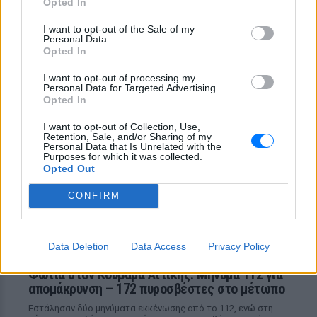
Opted In
37χρονος οδηγός τραυματίστηκε κατά
τη διάρκεια του περιστατικού
I want to opt-out of the Sale of my
«Αν ήταν κάποιος πάνω από την
Personal Data.
Opted In
πισίνα, δεν θα ‘χα θρηνήσει το
παιδί μου» – Η σπαρακτική
I want to opt-out of processing my
περιγραφή του πατέρα του
Personal Data for Targeted Advertising.
4χρονου που πνίγηκε στην Πάρο
Opted In
ΠΡΙΝ 11 ΏΡΕΣ
I want to opt-out of Collection, Use,
«Φωνάζαμε, κλαίγαμε, ουρλιάζαμε»
Retention, Sale, and/or Sharing of my
Personal Data that Is Unrelated with the
Purposes for which it was collected.
Opted Out
CONFIRM
Data Deletion
Data Access
Privacy Policy
Φωτιά στον Κουβαρά Αττικής: Μήνυμα 112 για
απομάκρυνση – 172 πυροσβέστες στο μέτωπο
Εστάλησαν δύο μηνύματα εκκένωσης από το 112, ενώ στη