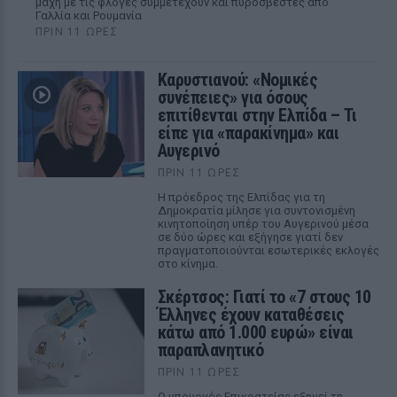
μάχη με τις φλόγες συμμετέχουν και πυροσβέστες από
Γαλλία και Ρουμανία
ΠΡΙΝ 11 ΏΡΕΣ
Καρυστιανού: «Νομικές
συνέπειες» για όσους
επιτίθενται στην Ελπίδα – Τι
είπε για «παρακίνημα» και
Αυγερινό
ΠΡΙΝ 11 ΏΡΕΣ
Η πρόεδρος της Ελπίδας για τη
Δημοκρατία μίλησε για συντονισμένη
κινητοποίηση υπέρ του Αυγερινού μέσα
σε δύο ώρες και εξήγησε γιατί δεν
πραγματοποιούνται εσωτερικές εκλογές
στο κίνημα.
Σκέρτσος: Γιατί το «7 στους 10
Έλληνες έχουν καταθέσεις
κάτω από 1.000 ευρώ» είναι
παραπλανητικό
ΠΡΙΝ 11 ΏΡΕΣ
Ο υπουργός Επικρατείας εξηγεί τη