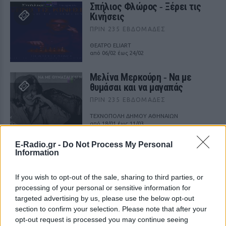
Σπήλιος Φλώρος ‑ Ξέρει τις
Κινήσεις
ΠΡΙΝ 235 ΕΒΔΟΜΆΔΕΣ
ΘΕΑΤΡΟ ELIART
από 06/02 έως 24/02
Μελίνα Μερκούρη ‑ Να με
θυμάσαι και να μαγαπάς
ΠΡΙΝ 235 ΕΒΔΟΜΆΔΕΣ
ΤΕΧΝΟΠΟΛΗ ΔΗΜΟΥ ΑΘΗΝΑΙΩΝ
από 18/01 έως 11/03
E-Radio.gr -
Do Not Process My Personal
Ειδύλλια οδός Eidylliaodos
Information
ΠΡΙΝ 235 ΕΒΔΟΜΆΔΕΣ
If you wish to opt-out of the sale, sharing to third parties, or
ΤΕΧΝΟΠΟΛΗ ΔΗΜΟΥ ΑΘΗΝΑΙΩΝ
από 18/01 έως 06/03
processing of your personal or sensitive information for
targeted advertising by us, please use the below opt-out
section to confirm your selection. Please note that after your
opt-out request is processed you may continue seeing