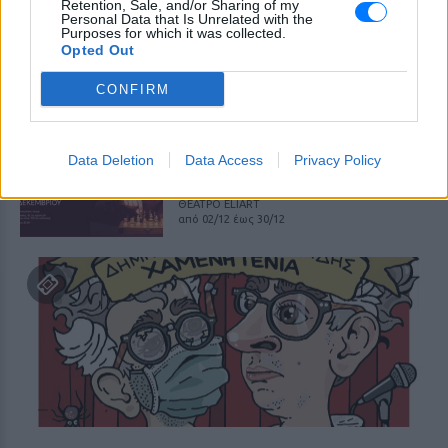
Δανεικά
Retention, Sale, and/or Sharing of my
Personal Data that Is Unrelated with the
Purposes for which it was collected.
ΠΡΙΝ 244 ΕΒΔΟΜΆΔΕΣ
Opted Out
LUNAR SPACE PATRA
17/12
CONFIRM
Σπήλιος Φλώρος ‑ Ξέρω τις
κινήσεις
Data Deletion
Data Access
Privacy Policy
ΠΡΙΝ 244 ΕΒΔΟΜΆΔΕΣ
ΘΕΑΤΡΟ ELIART
από 02/12 έως 30/12