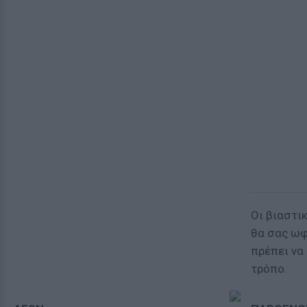
Οι βιαστικ
θα σας ωφ
πρέπει να
τρόπο.