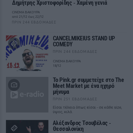
Δημήτρης Χριστοφορίδης ‑ Χαμένη γενιά
CINEMA ΒΑΚΟΥΡΑ
από 21/12 έως 22/12
ΠΡΙΝ 244 ΕΒΔΟΜΆΔΕΣ
CANCELMIKEIUS STAND UP
COMEDY
ΠΡΙΝ 244 ΕΒΔΟΜΆΔΕΣ
CINEMA ΒΑΚΟΥΡΑ
18/12
Το Pink.gr συμμετείχε στο The
Meet Market με ένα ηχηρό
μήνυμα
ΠΡΙΝ 251 ΕΒΔΟΜΆΔΕΣ
Είσαι τέλεια όπως είσαι - σε κάθε size,
ύψος, κιλά.
Αλέξανδρος Τσουβέλας ‑
Θεσσαλονίκη