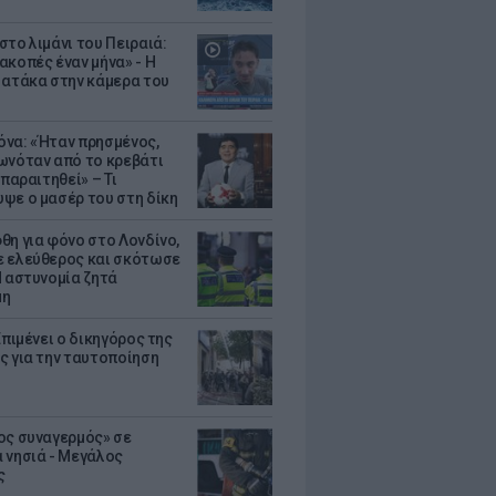
στο λιμάνι του Πειραιά:
ακοπές έναν μήνα» - Η
 ατάκα στην κάμερα του
να: «Ήταν πρησμένος,
ωνόταν από το κρεβάτι
 παραιτηθεί» – Τι
ψε ο μασέρ του στη δίκη
θη για φόνο στο Λονδίνο,
 ελεύθερος και σκότωσε
Η αστυνομία ζητά
μη
Επιμένει ο δικηγόρος της
ς για την ταυτοποίηση
ος συναγερμός» σε
 νησιά - Μεγάλος
ς