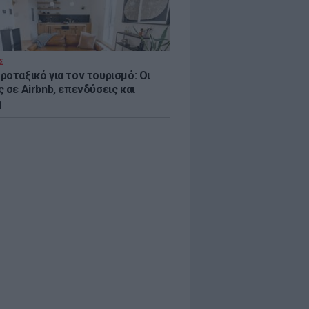
Σ
ροταξικό για τον τουρισμό: Οι
 σε Airbnb, επενδύσεις και
η