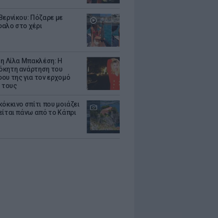
Βερνίκου: Πόζαρε με
αλο στο χέρι
 η Λίλα Μπακλέση: Η
κητη ανάρτηση του
ου της για τον ερχομό
υ τους
κόκκινο σπίτι που μοιάζει
είται πάνω από το Κάπρι