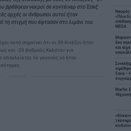
ου βρέθηκαν νεκροί σε κοντέινερ στο Έσεξ
Νεαρός 
ές αρχές οι άνθρωποι αυτοί ήταν
«Πάω δι
ό τη στιγμή που έφτασαν στο λιμάνι του
απίθανη
MEGA
Μαραντό
οι αυτό σημαίνει ότι οι 39 Κινέζοι ήταν
δεν σηκ
και είχε
ως και -25 βαθμούς Κελσίου για
αποκάλυ
 αποκλείεται το γεγονός να ήταν
Συνελήφ
σσότερες.
αφέθηκε
ξανά – 
ΔΙΑΦΗΜΙΣΗ
συγγνώ
Marfin: 
46χρονη
«Κόκκιν
τέσσερα
κίνδυνο