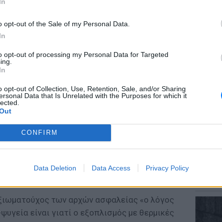
In
o opt-out of the Sale of my Personal Data.
In
ΕΙΔΗΣΕΙ
to opt-out of processing my Personal Data for Targeted
Αύγουσ
ing.
56.000 
In
o opt-out of Collection, Use, Retention, Sale, and/or Sharing
ersonal Data that Is Unrelated with the Purposes for which it
lected.
Out
CONFIRM
ΕΙΔΗΣΕΙ
Σητεία
Data Deletion
Data Access
Privacy Policy
– Σε επ
πυρκαγ
 αξιωματούχος των αρχών ασφαλείας «ο λόγος
ψυγεία είναι γιατί ο εξοπλισμός με θερμικές