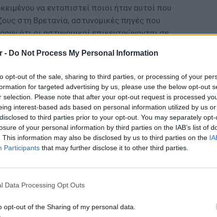
ειμένου να εντοπιστεί ποιοι ήταν αυτοί που
ζους στη Βρετανία, αστυνομικές πηγές που
έρουν ότι οι αστυνομικοί επικεντρώνονται σε
η Βόρεια Ιρλανδία με τον Telegraph να
r -
Do Not Process My Personal Information
ο έχει μπει μια σπείρα στην πόλη Αρμάγκ με
 ομάδες.
to opt-out of the sale, sharing to third parties, or processing of your per
formation for targeted advertising by us, please use the below opt-out s
τέινερ-ψυγεία
r selection. Please note that after your opt-out request is processed y
eing interest-based ads based on personal information utilized by us or
κειμένου να χαρτογραφηθεί η πορεία του
disclosed to third parties prior to your opt-out. You may separately opt-
 και να διακριβωθεί πότε και πώς μπήκαν οι
losure of your personal information by third parties on the IAB’s list of
προκαλεί η εξήγηση του γιατί οι σπείρες των
. This information may also be disclosed by us to third parties on the
IA
Participants
that may further disclose it to other third parties.
υτού του είδους τα οχήματα για μεταφορές
ΕΙΔΗΣΕΙ
Καιρός:
ΔΙΑΦΗΜΙΣΗ
σήμερα
l Data Processing Opt Outs
o opt-out of the Sharing of my personal data.