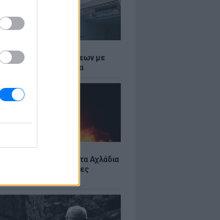
Σ
τος: Ρεκόρ Αναχωρήσεων με
Ταξιδιώτες στα Λιμάνια
Σ
: Υπό έλεγχο η φωτιά στα Αχλάδια
ιφυλακή η Κρήτη για νέες
ιές