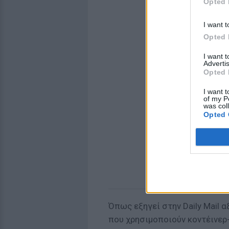
Opted 
I want t
Opted 
I want 
Advertis
Opted 
I want t
of my P
was col
Opted 
Όπως εξηγεί στην Daily Mail
που χρησιμοποιούν κοντέινερ-