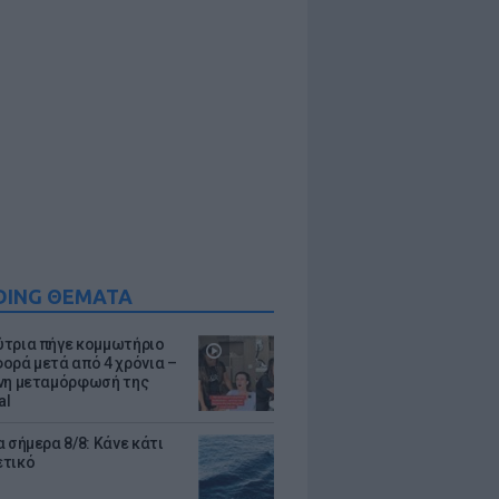
DING ΘΕΜΑΤΑ
τρια πήγε κομμωτήριο
ορά μετά από 4 χρόνια –
νη μεταμόρφωσή της
al
 σήμερα 8/8: Κάνε κάτι
ετικό