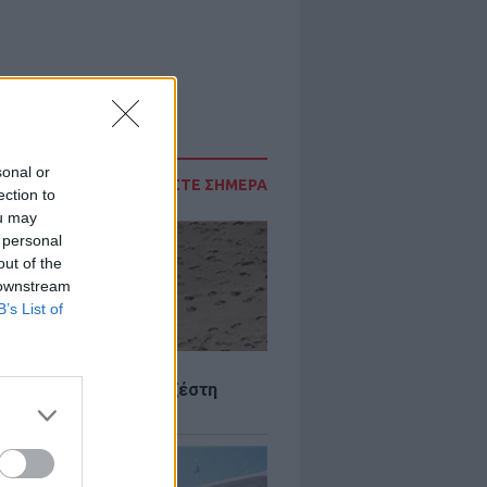
sonal or
ΔΙΑΒΑΣΤΕ ΣΗΜΕΡΑ
ection to
ou may
 personal
out of the
 downstream
B’s List of
Σ
 Πού θα «χτυπήσει» η ζέστη