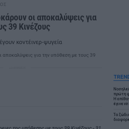
ΟΣ
κάρουν οι αποκαλύψεις για 
υς 39 Κινέζους
λέγουν κοντέινερ-ψυγεία
ΔΙΑΦΗΜΙΣΗ
TREN
Νοσηλεύ
πρώτη φ
Η απίθα
έγινε vir
Τα ζώδια
διαφορ
ειες της υπόθεσης με τους 39 Κινέζους - 31