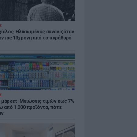
Σ
χίαλος: Ηλικιωμένος αυνανιζόταν
οντας 13χρονη από το παράθυρό
Σ
 μάρκετ: Μειώσεις τιμών έως 7%
ω από 1.000 προϊόντα, πότε
ύν