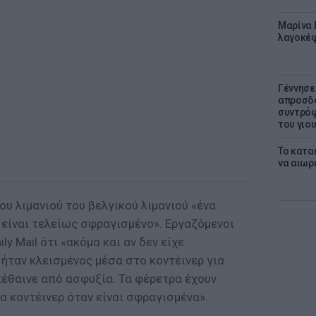
Μαρίνα 
λαγοκέφ
Γέννησε
απροσδό
συντρόφ
του γιο
Το κατα
να αιωρ
υ λιμανιού του βελγικού λιμανιού «ένα
 είναι τελείως σφραγισμένο». Εργαζόμενοι
ly Mail ότι «ακόμα και αν δεν είχε
 ήταν κλεισμένος μέσα στο κοντέινερ για
πέθαινε από ασφυξία. Τα φέρετρα έχουν
 κοντέινερ όταν είναι σφραγισμένα».