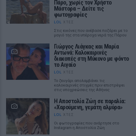
Πάρο, χωρίς τον Χρήστο
Μάστορα – Δείτε τις
φωτογραφίες
LOL
ΧΤΕΣ
Στις εικόνες που ανέβασε ποζάρει με το
μαγιό της στα υπέροχα νερά της Πάρου
Γιώργος Λιάγκας και Μαρία
Αντωνά: Καλοκαιρινές
διακοπές στη Μύκονο με φόντο
το Αιγαίο
LOL
ΧΤΕΣ
Το ζευγάρι απολαμβάνει τις
καλοκαιρινές στιγμές πριν επιστρέψει
στις υποχρεώσεις της Αθήνας
Η Αποστολία Ζώη σε παραλία:
«Χαρούμενη, γεμάτη αλμύρα»
LOL
ΧΤΕΣ
Οι φωτογραφίες που ανάρτησε στο
Instagram η Αποστολία Ζώη