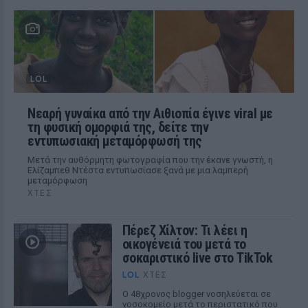
LOL
Νεαρή γυναίκα από την Αιθιοπία έγινε viral με
τη φυσική ομορφιά της, δείτε την
εντυπωσιακή μεταμόρφωσή της
Μετά την αυθόρμητη φωτογραφία που την έκανε γνωστή, η
Ελίζαμπεθ Ντέστα εντυπωσίασε ξανά με μια λαμπερή
μεταμόρφωση
ΧΤΕΣ
Πέρεζ Χίλτον: Τι λέει η
οικογένειά του μετά το
σοκαριστικό live στο TikTok
LOL
ΧΤΕΣ
Ο 48χρονος blogger νοσηλεύεται σε
νοσοκομείο μετά το περιστατικό που