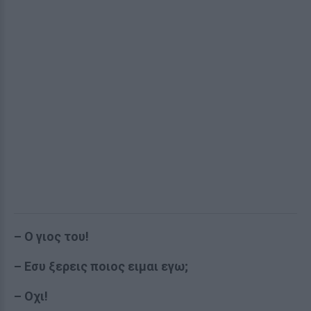
– Ο γιος του!
– Εσυ ξερεις ποιος ειμαι εγω;
– Οχι!