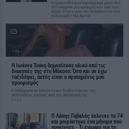
Η τραγουδίστρια περιέγραψε μέσα από
το Instagram μια εμπειρία που λέει πως
έζησε όταν ο γιος της νοσηλευόταν στο
νοσοκομείο της Αρτας.
LOL
Η Ιωάννα Τούνη δημοσίευσε υλικό από τις
διακοπές της στη Μύκονο: Όσο και αν έχω
ταξιδέψει, αυτός είναι ο αγαπημένος μου
προορισμός
Η Instagrammer έδειξε στους διαδικτυακούς της
ακόλουθους εικόνες από την απόδρασή της
ΧΤΕΣ
Ο Λάκης Γαβαλάς έκλεισε τα 74
και μοιράστηκε ένα μήνυμα που
συγκίνησε ‑ Τι έγραψε για τη