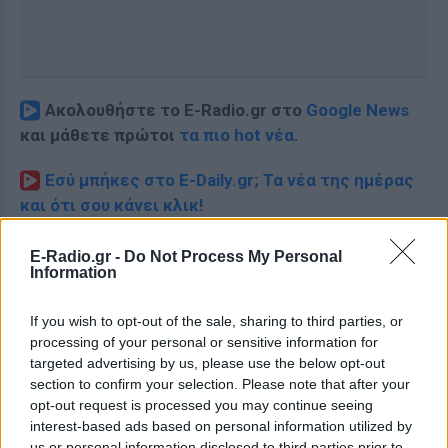
Ακολουθήστε το E-Radio.gr στο
Google News
και μάθετε πρώτοι
τα πιο hot νέα
.
Εσύ μπήκες στο E-Daily.gr; Τα νέα της ημέρας
και ότι σου κάνει κλικ!
Ακολουθήστε το E-Radio.gr και στο Instagram
E-Radio.gr -
Do Not Process My Personal
Information
ΔΙΑΦΗΜΙΣΗ
If you wish to opt-out of the sale, sharing to third parties, or
processing of your personal or sensitive information for
targeted advertising by us, please use the below opt-out
section to confirm your selection. Please note that after your
opt-out request is processed you may continue seeing
interest-based ads based on personal information utilized by
us or personal information disclosed to third parties prior to