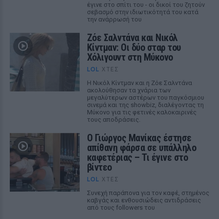
έγινε στο σπίτι του - οι δικοί του ζητούν
σεβασμό στην ιδιωτικότητά του κατά
την ανάρρωσή του
Ζόε Σαλντάνα και Νικόλ
Κίντμαν: Οι δύο σταρ του
Χόλιγουντ στη Μύκονο
LOL
ΧΤΕΣ
Η Νικόλ Κίντμαν και η Ζόε Σαλντάνα
ακολούθησαν τα χνάρια των
μεγαλύτερων αστέρων του παγκόσμιου
σινεμά και της showbiz, διαλέγοντας τη
Μύκονο για τις φετινές καλοκαιρινές
τους αποδράσεις.
Ο Γιώργος Μανίκας έστησε
απίθανη φάρσα σε υπάλληλο
καφετέριας – Τι έγινε στο
βίντεο
LOL
ΧΤΕΣ
Συνεχή παράπονα για τον καφέ, στημένος
καβγάς και ενθουσιώδεις αντιδράσεις
από τους followers του