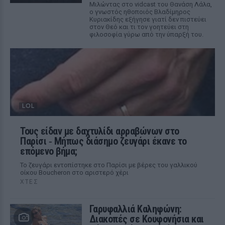
Μιλώντας στο vidcast του Θανάση Λάλα,
ο γνωστός ηθοποιός Βλαδίμηρος
Κυριακίδης εξήγησε γιατί δεν πιστεύει
στον Θεό και τι τον γοητεύει στη
φιλοσοφία γύρω από την ύπαρξή του.
LOL
Τους είδαν με δαχτυλίδι αρραβώνων στο
Παρίσι ‑ Μήπως διάσημο ζευγάρι έκανε το
επόμενο βήμα;
Το ζευγάρι εντοπίστηκε στο Παρίσι με βέρες του γαλλικού
οίκου Boucheron στο αριστερό χέρι
ΧΤΕΣ
Γαρυφαλλιά Καληφώνη:
Διακοπές σε Κουφονήσια και