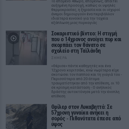
Το επόμενο 48ωρο, επομένως, απαιτεί
αυξημένη προσοχή, καθώς οι υψηλές
θερμοκρασίες, η ξηρασία και οι ισχυροί
άνεμοι δημιουργούν ένα περιβάλλον
ιδιαίτερα ευνοϊκό για την ταχεία
εξάπλωση μιας πυρκαγιάς
Σοκαριστικό βίντεο: Η στιγμή
που ο 14χρονος ανοίγει πυρ και
σκορπάει τον θάνατο σε
σχολείο στη Ταϊλάνδη
ΣΉΜΕΡΑ
«Θέρισε» πέντε καθηγητές και ένα
12χρονο κοριτσάκι, ενώ νωρίτερα είχε
σκοτώσει τον παππού και τη γιαγιά του -
Περισσότερα από 20 άτομα
τραυματίστηκαν από την επίθεση, οι 10
σε κρίσιμη κατάσταση - Ο ανήλικος
δράστης αυτοκτόνησε μετά την ένοπλη
επίθεση
Θρίλερ στον Λυκαβηττό: Σε
57χρονη γυναίκα ανήκει η
σορός ‑ Πιθανότατα έπεσε από
ύψος