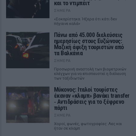
και το ντιμπέιτ
ΣΉΜΕΡΑ
«Σοκαρίστηκα. Ήξερα ότι κάτι δεν
πήγαινε καλά»
Πάνω από 45.000 διελεύσεις
ημερησίως στους Ευζώνους:
Μαζική άφιξη τουριστών από
τα Βαλκάνια
ΣΉΜΕΡΑ
Προσωρινή αναστολή των βιομετρικών
ελέγχων για να επισπευστεί η διέλευση
των ταξιδιωτών
Μύκονος: Ιταλοί τουρίστες
έκαναν «κλαμπ» βανάκι transfer
‑ Αντιδράσεις για το ξέφρενο
πάρτι
ΣΉΜΕΡΑ
Χοροί, φωνές, φωτογραφίες: Λες και
ήταν σε κλαμπ