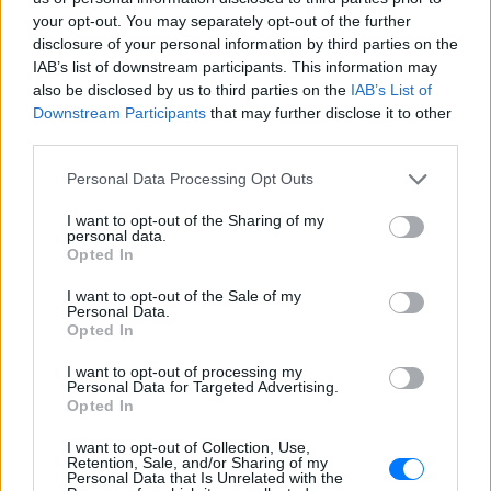
your opt-out. You may separately opt-out of the further
disclosure of your personal information by third parties on the
IAB’s list of downstream participants. This information may
also be disclosed by us to third parties on the
IAB’s List of
Downstream Participants
that may further disclose it to other
third parties.
Personal Data Processing Opt Outs
I want to opt-out of the Sharing of my
personal data.
Opted In
ΔΕΙΤΕ ΕΠΙΣΗΣ
I want to opt-out of the Sale of my
Personal Data.
Opted In
ΣΤΗΝ ΙΔΙΑ ΚΑΤΗΓΟΡΙΑ
I want to opt-out of processing my
Ουκρανία: Βίντεο σοκ με
Personal Data for Targeted Advertising.
Opted In
19χρονο να οδηγείται με τη βία
για επιστράτευση ‑ Τι είναι το
I want to opt-out of Collection, Use,
«busification»
Retention, Sale, and/or Sharing of my
Personal Data that Is Unrelated with the
ΣΉΜΕΡΑ