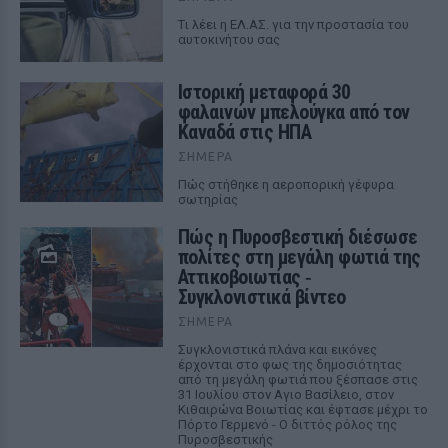
Tι λέει η ΕΛ.ΑΣ. για την προστασία του
αυτοκινήτου σας
Ιστορική μεταφορά 30
φαλαινών μπελούγκα από τον
Καναδά στις ΗΠΑ
ΣΉΜΕΡΑ
Πώς στήθηκε η αεροπορική γέφυρα
σωτηρίας
Πώς η Πυροσβεστική διέσωσε
πολίτες στη μεγάλη φωτιά της
Αττικοβοιωτίας ‑
Συγκλονιστικά βίντεο
ΣΉΜΕΡΑ
Συγκλονιστικά πλάνα και εικόνες
έρχονται στο φως της δημοσιότητας
από τη μεγάλη φωτιά που ξέσπασε στις
31 Ιουλίου στον Αγιο Βασίλειο, στον
Κιθαιρώνα Βοιωτίας και έφτασε μέχρι το
Πόρτο Γερμενό - Ο διττός ρόλος της
Πυροσβεστικής