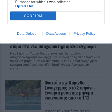
Purposes for which it was collected.
Opted Out
CONFIRM
Data Deletion
Data Access
Privacy Policy
Αρχεία UFO: Αθόρυβα τριγωνικά σκάφη 152
μέτρων και μεταλλική σφαίρα με ανθρώπινο
σώμα στα νέα αποχαρακτηρισμένα έγγραφα
Η κυβέρνηση Τραμπ δημοσίευσε την 5η παρτίδα
αποχαρακτηρισμένων αρχείων με αναφορές στρατιωτικών
πιλότων, μαρτύρων και αναλύσεων του FBI για ανεξήγητα
εναέρια φαινόμενα σε ΗΠΑ, Βραζιλία και Αφγανιστάν.
ΧΤΕΣ
Φωτιά στην Κόρινθο:
Συναγερμός στο Στεφάνι ‑
Εναέρια μέσα και μήνυμα
εκκένωσης από το 112
ΧΤΕΣ
Ισχυρές επίγειες δυνάμεις της