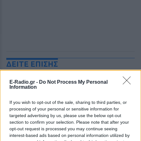
ΔΕΙΤΕ ΕΠΙΣΗΣ
ΣΤΗΝ ΙΔΙΑ ΚΑΤΗΓΟΡΙΑ
E-Radio.gr -
Do Not Process My Personal
Information
«Θέλω τον μπαμπά μου»: Το
βίντεο της μεθυσμένης οδηγού
If you wish to opt-out of the sale, sharing to third parties, or
που σκότωσε νύφη ώρες μετά
processing of your personal or sensitive information for
τον γάμο της
targeted advertising by us, please use the below opt-out
section to confirm your selection. Please note that after your
ΧΤΕΣ
opt-out request is processed you may continue seeing
Η Jamie Lee Komoroski, με αλκοόλ
interest-based ads based on personal information utilized by
τριπλάσιο του νόμιμου ορίου, έπεσε
πάνω στο golf cart των νεόνυμφων στο