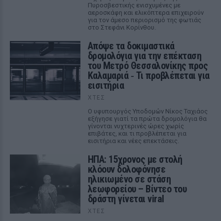
Πυροσβεστικής ενισχυμένες με
αεροσκάφη και ελικόπτερα επιχειρούν
για τον άμεσο περιορισμό της φωτιάς
στο Στεφάνι Κορίνθου.
Απόψε τα δοκιμαστικά
δρομολόγια για την επέκταση
του Μετρό Θεσσαλονίκης προς
Καλαμαριά ‑ Τι προβλέπεται για
εισιτήρια
ΧΤΕΣ
Ο υφυπουργός Υποδομών Νίκος Ταχιάος
εξήγησε γιατί τα πρώτα δρομολόγια θα
γίνονται νυχτερινές ώρες χωρίς
επιβάτες, και τι προβλέπεται για
εισιτήρια και νέες επεκτάσεις.
ΗΠΑ: 15χρονος με στολή
κλόουν δολοφόνησε
ηλικιωμένο σε στάση
λεωφορείου – Βίντεο του
δράστη γίνεται viral
ΧΤΕΣ