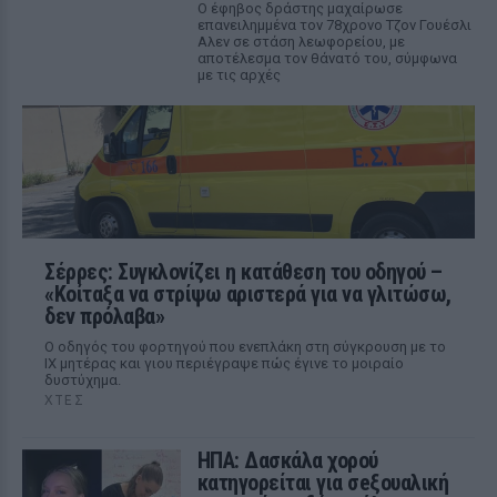
Ο έφηβος δράστης μαχαίρωσε
επανειλημμένα τον 78χρονο Τζον Γουέσλι
Αλεν σε στάση λεωφορείου, με
αποτέλεσμα τον θάνατό του, σύμφωνα
με τις αρχές
Σέρρες: Συγκλονίζει η κατάθεση του οδηγού –
«Κοίταξα να στρίψω αριστερά για να γλιτώσω,
δεν πρόλαβα»
Ο οδηγός του φορτηγού που ενεπλάκη στη σύγκρουση με το
ΙΧ μητέρας και γιου περιέγραψε πώς έγινε το μοιραίο
δυστύχημα.
ΧΤΕΣ
ΗΠΑ: Δασκάλα χορού
κατηγορείται για σeξουαλική