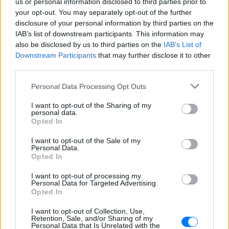
us or personal information disclosed to third parties prior to
Folly Beach - τώρα νέο υλικό από το
your opt-out. You may separately opt-out of the further
αστυνομικό τμήμα αποκαλύπτει τη
συμπεριφορά της λίγο μετά τη μοιραία
disclosure of your personal information by third parties on the
σύγκρουση
IAB’s list of downstream participants. This information may
also be disclosed by us to third parties on the
IAB’s List of
Τροχαίο στις Σέρρες: «Έχασα τη
Downstream Participants
that may further disclose it to other
γυναίκα και το παιδί μου, τα
third parties.
έχασα όλα» ‑ Ο πόνος του
πατέρα
Personal Data Processing Opt Outs
ΧΤΕΣ
I want to opt-out of the Sharing of my
Μητέρα 43 ετών και ο 21χρονος γιος της
personal data.
σκοτώθηκαν σε μετωπική σύγκρουση με
Opted In
φορτηγό στην επαρχιακή οδό Αμφίπολης
– Δράμας, κοντά στην Παλαιοκώμη.
I want to opt-out of the Sale of my
Καταδίωξη στο κέντρο της
Personal Data.
Θεσσαλονίκης: Έσπασαν το
Opted In
τζάμι του οδηγού – «Μην κάνεις
I want to opt-out of processing my
μ@@@», του φώναζαν
Personal Data for Targeted Advertising.
Opted In
ΧΤΕΣ
Εξαιτίας των υψηλών ταχυτήτων το
I want to opt-out of Collection, Use,
λευκό όχημα έχασε τον έλεγχο και
Retention, Sale, and/or Sharing of my
καρφώθηκε πάνω σε κολονάκια.
Personal Data that Is Unrelated with the