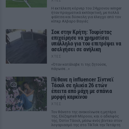
ΧΤΕΣ
Η εκτέλεση κόρνερ του 24χρονου winger
ήταν πραγματικά εκπληκτική, με πολλά
φάλτσα και δύσκολη για έλεγχο από τον
κίπερ Αλβαρο Βαγιές
Σοκ στην Κρήτη: Τουρίστας
επιχείρησε να χρηματίσει
υπάλληλο για του επιτρέψει να
ασελγήσει σε ανήλικη
ΧΤΕΣ
«Όταν κατάλαβε τι της ζητούσε,
πάγωσε...»
Πέθανε η influencer Σίντνεϊ
Τάουλ σε ηλικία 26 ετών
έπειτα από μάχη με σπάνια
μορφή καρκίνου
ΧΤΕΣ
Τον θάνατο της ανακοίνωσε η μητέρα
της, Ελίζαμπεθ Μόροου, και ο αδελφός
της, Όστιν Τάουλ, μέσω ενός βίντεο στον
λογαριασμό της στο TikTok την Τετάρτη