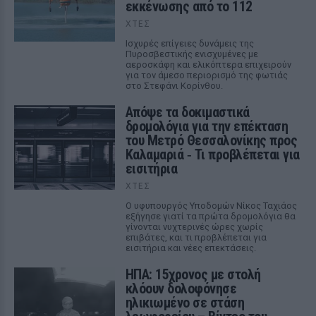
εκκένωσης από το 112
ΧΤΕΣ
Ισχυρές επίγειες δυνάμεις της
Πυροσβεστικής ενισχυμένες με
αεροσκάφη και ελικόπτερα επιχειρούν
για τον άμεσο περιορισμό της φωτιάς
στο Στεφάνι Κορίνθου.
Απόψε τα δοκιμαστικά
δρομολόγια για την επέκταση
του Μετρό Θεσσαλονίκης προς
Καλαμαριά ‑ Τι προβλέπεται για
εισιτήρια
ΧΤΕΣ
Ο υφυπουργός Υποδομών Νίκος Ταχιάος
εξήγησε γιατί τα πρώτα δρομολόγια θα
γίνονται νυχτερινές ώρες χωρίς
επιβάτες, και τι προβλέπεται για
εισιτήρια και νέες επεκτάσεις.
ΗΠΑ: 15χρονος με στολή
κλόουν δολοφόνησε
ηλικιωμένο σε στάση