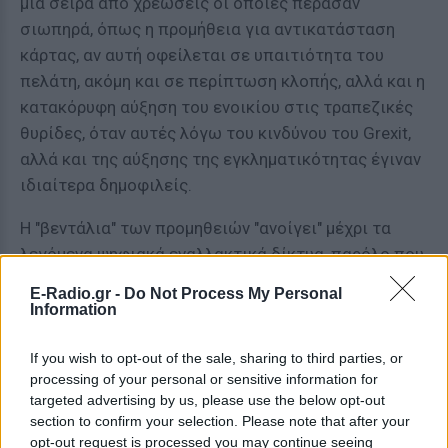
μία σειρά από χρεώσεις οι οποίες πέρασαν
σιωπηρά, όπως η προμήθεια για αντικατάσταση
κάρτας, αν αυτή οφείλεται σε υπαιτιότητα του
πελάτη, ακόμη και σε περίπτωση κλοπής, αλλά και η
κατακόρυφη αύξηση του ενοικίου στις τραπεζικές
θυρίδες, όταν αυτές λόγω του κινδύνου του Grexit,
αλλά και της αύξησης της εγκληματικότητας έγιναν
ιδιαίτερα δημοφιλείς.
Η "βεντάλια" των προμηθειών "ανοίγει" μέχρι τα
λεγόμενα ψηφιακά εναλλακτικά δίκτυα, παρόλο που
οι ίδιες οι τράπεζες επιδιώκουν να στρέψουν την
E-Radio.gr -
Do Not Process My Personal
πελατεία τους προς αυτά, προκειμένου να
Information
περιοριστεί η χρήση του γκισέ, μειώνοντας έτσι το
προσωπικό τους και συνακόλουθα το λειτουργικό
If you wish to opt-out of the sale, sharing to third parties, or
processing of your personal or sensitive information for
τους κόστος.
targeted advertising by us, please use the below opt-out
section to confirm your selection. Please note that after your
[ΠΗΓΗ]
opt-out request is processed you may continue seeing