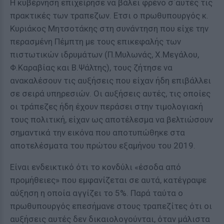
Η κυβέρνηση επιχείρησε να βάλει φρένο σ΄αυτές τις
πρακτικές των τραπεζων. Ετσι ο πρωθυπουργός κ.
Κυριάκος Μητσοτάκης στη συνάντηση που είχε την
περασμένη Πέμπτη με τους επικεφαλής των
πιστωτικών ιδρυμάτων (Π.Μυλωνάς, Χ.Μεγάλου,
Φ.Καραβίας και Β.Ψάλτης), τους ζήτησε να
ανακαλέσουν τις αυξήσεις που είχαν ήδη επιβάλλει
σε σειρά υπηρεσιών. Οι αυξήσεις αυτές, τις οποίες
οι τράπεζες ήδη έχουν περάσει στην τιμολογιακή
τους πολιτική, είχαν ως αποτέλεσμα να βελτιώσουν
σημαντικά την εικόνα που αποτυπώθηκε στα
αποτελέσματα του πρώτου εξαμήνου του 2019.
Είναι ενδεικτικό ότι το κονδύλι «έσοδα από
προμήθειες» που εμφανίζεται σε αυτά, κατέγραψε
αύξηση η οποία αγγίζει το 5%. Παρά ταύτα ο
πρωθυπουργός επεσήμανε στους τραπεζίτες ότι οι
αυξήσεις αυτές δεν δικαιολογούνται, όταν μάλιστα