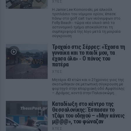
ΧΤΕΣ
Η Jamie Lee Komoroski, με αλκοόλ
τριπλάσιο του νόμιμου ορίου, έπεσε
πάνω στο golf cart των νεόνυμφων στο
Folly Beach - τώρα νέο υλικό από το
αστυνομικό τμήμα αποκαλύπτει τη
συμπεριφορά της λίγο μετά τη μοιραία
σύγκρουση
Τροχαίο στις Σέρρες: «Έχασα τη
γυναίκα και το παιδί μου, τα
έχασα όλα» ‑ Ο πόνος του
πατέρα
ΧΤΕΣ
Μητέρα 43 ετών και ο 21χρονος γιος της
σκοτώθηκαν σε μετωπική σύγκρουση με
φορτηγό στην επαρχιακή οδό Αμφίπολης
– Δράμας, κοντά στην Παλαιοκώμη.
Καταδίωξη στο κέντρο της
Θεσσαλονίκης: Έσπασαν το
τζάμι του οδηγού – «Μην κάνεις
μ@@@», του φώναζαν
ΧΤΕΣ