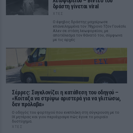
λεωφορείου – Βίντεο του
δράστη γίνεται viral
ΧΤΕΣ
Ο έφηβος δράστης μαχαίρωσε
επανειλημμένα τον 78χρονο Τζον Γουέσλι
Αλεν σε στάση λεωφορείου, με
αποτέλεσμα τον θάνατό του, σύμφωνα
με τις αρχές
Σέρρες: Συγκλονίζει η κατάθεση του οδηγού –
«Κοίταξα να στρίψω αριστερά για να γλιτώσω,
δεν πρόλαβα»
Ο οδηγός του φορτηγού που ενεπλάκη στη σύγκρουση με το
ΙΧ μητέρας και γιου περιέγραψε πώς έγινε το μοιραίο
δυστύχημα.
ΧΤΕΣ