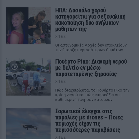
ΗΠΑ: Δασκάλα χορού
κατηγορείται για σeξουαλική
κακοποίηση δύο ανήλικων
μαθητών της
ΧΤΕΣ
Οι αστυνομικές Αρχές δεν αποκλείουν
την ύπαρξη περισσότερων θυμάτων
Πουέρτο Ρίκο: Διανομή νερού
με δελτίο εν μέσω
παρατεταμένης ξηρασίας
ΧΤΕΣ
Πώς διαχειρίζεται το Πουέρτο Ρίκο την
κρίση νερού και πώς επηρεάζεται η
καθημερινή ζωή των κατοίκων
Σαρωτικοί έλεγχοι στις
παραλίες με drones – Ποιες
περιοχές είχαν τις
περισσότερες παραβάσεις
ΧΤΕΣ