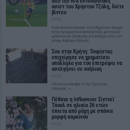
από την νέα εντυπωσιακή
ασίστ του Χρήστου Τζόλη, δείτε
βίντεο
ΧΤΕΣ
Η εκτέλεση κόρνερ του 24χρονου winger
ήταν πραγματικά εκπληκτική, με πολλά
φάλτσα και δύσκολη για έλεγχο από τον
κίπερ Αλβαρο Βαγιές
Σοκ στην Κρήτη: Τουρίστας
επιχείρησε να χρηματίσει
υπάλληλο για του επιτρέψει να
ασελγήσει σε ανήλικη
ΧΤΕΣ
«Όταν κατάλαβε τι της ζητούσε,
πάγωσε...»
Πέθανε η influencer Σίντνεϊ
Τάουλ σε ηλικία 26 ετών
έπειτα από μάχη με σπάνια
μορφή καρκίνου
ΧΤΕΣ