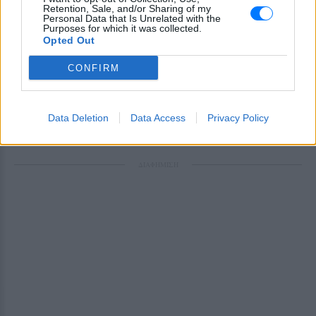
Retention, Sale, and/or Sharing of my
Personal Data that Is Unrelated with the
Purposes for which it was collected.
Ακολουθήστε το E-Radio.gr στο
Google News
Opted Out
και μάθετε πρώτοι
τα πιο hot νέα
.
CONFIRM
Για ακόμη περισσότερα
νέα
, μπείτε στην
ροή
ειδήσεων
του E-Daily.gr
Data Deletion
Data Access
Privacy Policy
Ακολουθήστε το E-Radio.gr και στο Instagram
ΔΙΑΦΗΜΙΣΗ