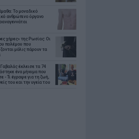
έμαθα: Το μοναδικό
κό ανθρώπινο όργανο
οαναγεννάται
ρες χήρες» της Ρωσίας: Οι
ου πολέμου που
ζονται μόλις πάρουν τα
α
 Γαβαλάς έκλεισε τα 74
ράστηκε ένα μήνυμα που
ε - Τι έγραψε για τη ζωή,
είς του και την υγεία του