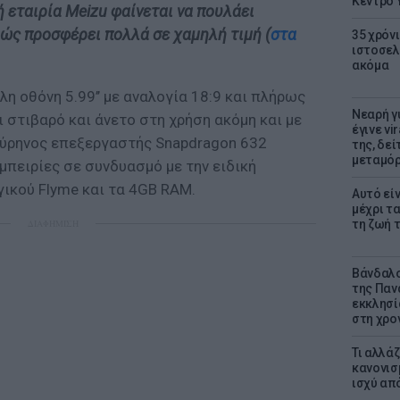
Κέντρο 
 εταιρία Meizu φαίνεται να πουλάει
ώς προσφέρει πολλά σε χαμηλή τιμή (
στα
35 χρόν
ιστοσελ
ακόμα
λη οθόνη 5.99’’ με αναλογία 18:9 και πλήρως
Νεαρή γ
 στιβαρό και άνετο στη χρήση ακόμη και με
έγινε vi
απύρηνος επεξεργαστής Snapdragon 632
της, δε
μεταμό
μπειρίες σε συνδυασμό με την ειδική
ικού Flyme και τα 4GB RAM.
Αυτό εί
μέχρι τ
ΔΙΑΦΗΜΙΣΗ
τη ζωή 
Βάνδαλο
της Παν
εκκλησί
στη χρο
Τι αλλά
κανονισ
ισχύ απ