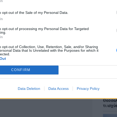
In
o opt-out of the Sale of my Personal Data.
In
to opt-out of processing my Personal Data for Targeted
ΕΙΔΗΣΕΙ
ing.
Voucher
In
κρίσιμ
χάσετε
o opt-out of Collection, Use, Retention, Sale, and/or Sharing
 το ΕΔΩ στα 139 ευρώ
ersonal Data that Is Unrelated with the Purposes for which it
lected.
Out
ΔΙΑΦΗΜΙΣΗ
CONFIRM
Data Deletion
Data Access
Privacy Policy
ΕΙΔΗΣΕΙ
Αλλαγέ
Θεσσαλο
τι ισχύ