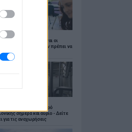
Σ
 ΕΣΠΑ 2026: Αυτές είναι οι
ες ημερομηνίες που δεν πρέπει να
Σ
ς στο ωράριο του Μετρό
νίκης σήμερα και αύριο - Δείτε
ει για τις αναχωρήσεις