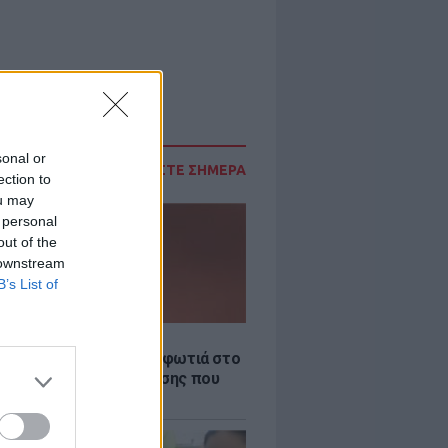
sonal or
ΔΙΑΒΑΣΤΕ ΣΗΜΕΡΑ
ection to
ou may
 personal
out of the
 downstream
B’s List of
Σ
νιστικό βίντεο από τη φωτιά στο
Γερμενό: Η νύχτα κόλασης που
 όσοι επιχειρούσαν