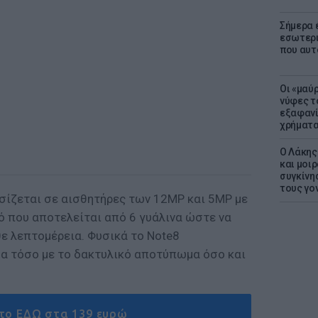
Σήμερα 
εσωτερι
που αυτ
Οι «μαύ
νύφες τ
εξαφανί
χρήματ
Ο Λάκης
και μοι
συγκίνησ
τους γον
σίζεται σε αισθητήρες των 12MP και 5MP με
ό που αποτελείται από 6 γυάλινα ώστε να
θε λεπτομέρεια. Φυσικά το Note8
α τόσο με το δακτυλικό αποτύπωμα όσο και
 το ΕΔΩ στα 139 ευρώ