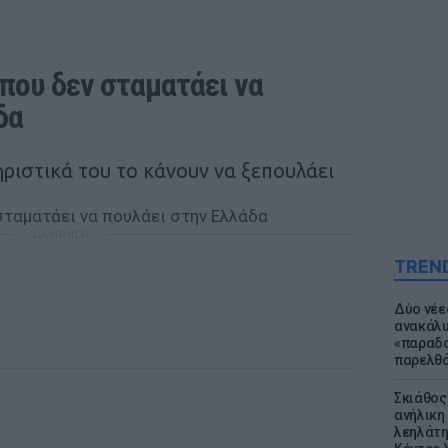
 που δεν σταματάει να 
δα
ηριστικά του το κάνουν να ξεπουλάει
ΔΙΑΦΗΜΙΣΗ
TREN
Δύο νέε
ανακάλυ
«παραδο
παρελθ
Σκιάθος:
ανήλικη 
λεηλάτη