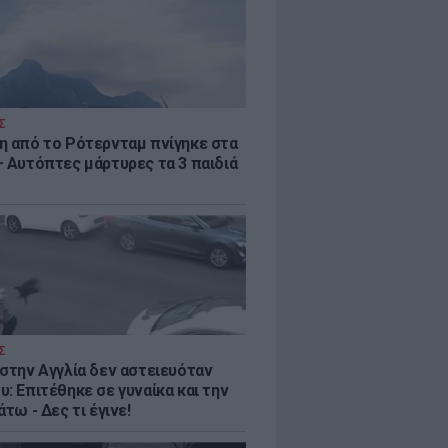
Σ
η από το Ρότερνταμ πνίγηκε στα
– Αυτόπτες μάρτυρες τα 3 παιδιά
Σ
 στην Αγγλία δεν αστειευόταν
: Επιτέθηκε σε γυναίκα και την
άτω - Δες τι έγινε!