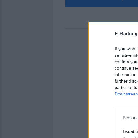
E-Radio.g
If you wish 
sensitive in
confirm you
continue se
information 
further disc
participants
Downstream 
Persona
I want t