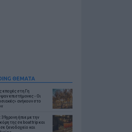
DING ΘΕΜΑΤΑ
ς εποχές στη Γη
ψαν επιστήμονες - Oι
σιακές» ανήκουν στο
όν
 39χρονη ήπιε με την
κόρη της σε boat trip και
σε ξενοδοχείο και