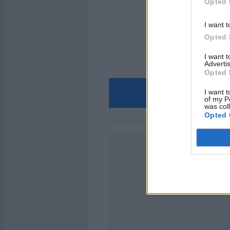
Opted 
I want t
Opted 
I want 
Advertis
Opted 
I want t
Βρείτε
of my P
was col
Opted 