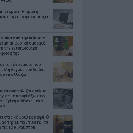
Υγείας
ια Ίντερνετ: Η πρώτη
ίδα στην ιστορία υπάρχει
υναίκα από την Αιθιοπία
ral με τη φυσική ομορφιά
ίτε την εντυπωσιακή
ρφωσή της
ναι το μόνο ζώδιο που
α τέλη Αυγούστου θα δει
του να αλλάζει
ς αποκεφαλίζει άγαλμα
αγίας με σφυρί έξω από
α – Τρίτη επίθεση μέσα
νιά
ζει στις κάψουλες καφέ; Ο
μός της ΕΕ που τίθεται σε
ό τις 12 Αυγούστου