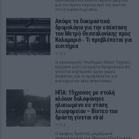
αεροσκάφη και ελικόπτερα επιχειρούν
για τον άμεσο περιορισμό της φωτιάς
στο Στεφάνι Κορίνθου.
Απόψε τα δοκιμαστικά
δρομολόγια για την επέκταση
του Μετρό Θεσσαλονίκης προς
Καλαμαριά ‑ Τι προβλέπεται για
εισιτήρια
ΧΤΕΣ
Ο υφυπουργός Υποδομών Νίκος Ταχιάος
εξήγησε γιατί τα πρώτα δρομολόγια θα
γίνονται νυχτερινές ώρες χωρίς
επιβάτες, και τι προβλέπεται για
εισιτήρια και νέες επεκτάσεις.
ΗΠΑ: 15χρονος με στολή
κλόουν δολοφόνησε
ηλικιωμένο σε στάση
λεωφορείου – Βίντεο του
δράστη γίνεται viral
ΧΤΕΣ
Ο έφηβος δράστης μαχαίρωσε
επανειλημμένα τον 78χρονο Τζον Γουέσλι