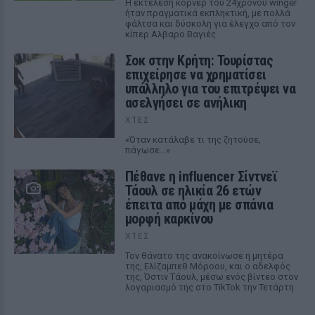
Η εκτέλεση κόρνερ του 24χρονου winger
ήταν πραγματικά εκπληκτική, με πολλά
φάλτσα και δύσκολη για έλεγχο από τον
κίπερ Αλβαρο Βαγιές
Σοκ στην Κρήτη: Τουρίστας
επιχείρησε να χρηματίσει
υπάλληλο για του επιτρέψει να
ασελγήσει σε ανήλικη
ΧΤΕΣ
«Όταν κατάλαβε τι της ζητούσε,
πάγωσε...»
Πέθανε η influencer Σίντνεϊ
Τάουλ σε ηλικία 26 ετών
έπειτα από μάχη με σπάνια
μορφή καρκίνου
ΧΤΕΣ
Τον θάνατο της ανακοίνωσε η μητέρα
της, Ελίζαμπεθ Μόροου, και ο αδελφός
της, Όστιν Τάουλ, μέσω ενός βίντεο στον
λογαριασμό της στο TikTok την Τετάρτη