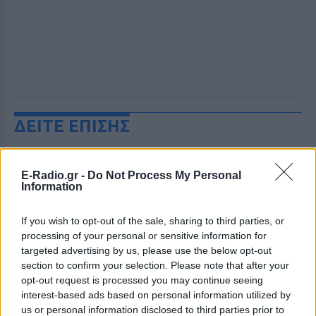
ΔΕΙΤΕ ΕΠΙΣΗΣ
ΣΤΗΝ ΙΔΙΑ ΚΑΤΗΓΟΡΙΑ
E-Radio.gr -
Do Not Process My Personal
Information
«Θέλω τον μπαμπά μου»: Το
βίντεο της μεθυσμένης οδηγού
If you wish to opt-out of the sale, sharing to third parties, or
που σκότωσε νύφη ώρες μετά
τον γάμο της
processing of your personal or sensitive information for
targeted advertising by us, please use the below opt-out
ΧΤΕΣ
section to confirm your selection. Please note that after your
Η Jamie Lee Komoroski, με αλκοόλ
opt-out request is processed you may continue seeing
τριπλάσιο του νόμιμου ορίου, έπεσε
interest-based ads based on personal information utilized by
πάνω στο golf cart των νεόνυμφων στο
Folly Beach - τώρα νέο υλικό από το
us or personal information disclosed to third parties prior to