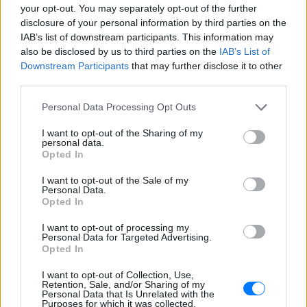
αστυνομικό τμήμα αποκαλύπτει τη
your opt-out. You may separately opt-out of the further
συμπεριφορά της λίγο μετά τη μοιραία
σύγκρουση
disclosure of your personal information by third parties on the
IAB’s list of downstream participants. This information may
Τροχαίο στις Σέρρες: «Έχασα τη
also be disclosed by us to third parties on the
IAB’s List of
γυναίκα και το παιδί μου, τα
Downstream Participants
that may further disclose it to other
έχασα όλα» ‑ Ο πόνος του
third parties.
πατέρα
ΧΤΕΣ
Personal Data Processing Opt Outs
Μητέρα 43 ετών και ο 21χρονος γιος της
I want to opt-out of the Sharing of my
σκοτώθηκαν σε μετωπική σύγκρουση με
personal data.
φορτηγό στην επαρχιακή οδό Αμφίπολης
Opted In
– Δράμας, κοντά στην Παλαιοκώμη.
Καταδίωξη στο κέντρο της
I want to opt-out of the Sale of my
Personal Data.
Θεσσαλονίκης: Έσπασαν το
Opted In
τζάμι του οδηγού – «Μην κάνεις
μ@@@», του φώναζαν
I want to opt-out of processing my
Personal Data for Targeted Advertising.
ΧΤΕΣ
Opted In
Εξαιτίας των υψηλών ταχυτήτων το
λευκό όχημα έχασε τον έλεγχο και
I want to opt-out of Collection, Use,
καρφώθηκε πάνω σε κολονάκια.
Retention, Sale, and/or Sharing of my
Personal Data that Is Unrelated with the
Purposes for which it was collected.