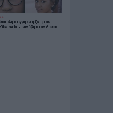
LE
δύσκολη στιγμή στη ζωή του
 Obama δεν συνέβη στον Λευκό