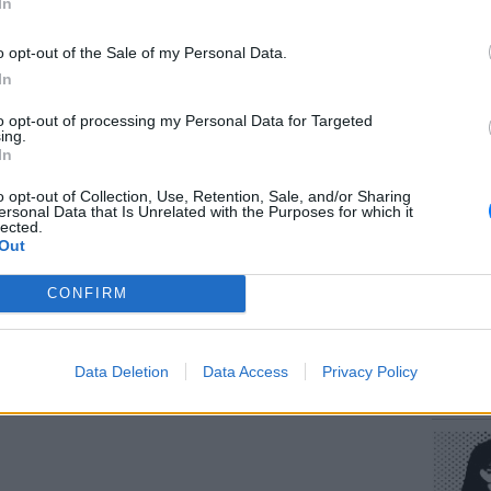
In
o opt-out of the Sale of my Personal Data.
In
to opt-out of processing my Personal Data for Targeted
ΕΥ ΖΗΝ
ing.
Πώς να
In
στους 
o opt-out of Collection, Use, Retention, Sale, and/or Sharing
ersonal Data that Is Unrelated with the Purposes for which it
lected.
gr στο
Google News
και μάθετε πρώτοι
τα
Out
CONFIRM
 μπείτε στην
ροή ειδήσεων
του E-Daily.gr
POP CU
r και στο Instagram
Data Deletion
Data Access
Privacy Policy
Η κωμω
νεοπλο
ΔΙΑΦΗΜΙΣΗ