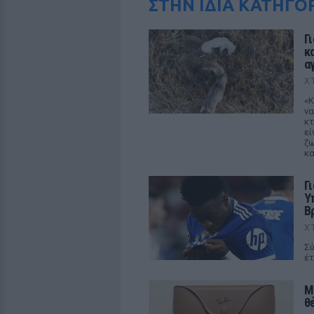
ΣΤΗΝ ΙΔΙΑ ΚΑΤΗΓΟ
Γ
κ
α
Χ
«Κ
να
κτ
εί
ζω
κα
Γ
Υ
Β
Χ
Σύ
έτ
M
θ