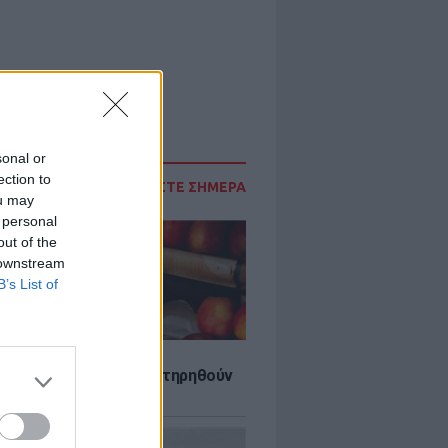
sonal or
ection to
ΔΙΑΒΑΣΤΕ ΣΗΜΕΡΑ
ou may
 personal
out of the
 downstream
B’s List of
τα που μπορουν να διατηρηθούν
ψυγείου το καλοκαίρι