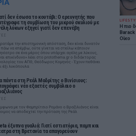
ΡΙΑ
ιατί δεν έσωσα το κουτάβι: Ο ερευνητής που
LIFESTY
ατέγραφε τη συμβίωση του μικρού σκυλιού με
Η πιο 
γέλη λύκων εξηγεί γιατί δεν επενέβη
Barack
ΤΕΣ
Οίκο
ρατάμε την επιστημονική απόσταση, δεν είναι δυνατόν
 πάω να επέμβω, ούτε γίνεται να στείλω κάποιον
ηνίατρο σε ένα μέρος όπου υπάρχει αγέλη με λύκους,
ναι επικίνδυνο» λέει στο protothema.gr ο διδάκτορας
ολογίας του ΑΠΘ, Θεόδωρος Κομηνός - Έχουν πεθάνει
ι έξι λυκόπουλα
ια πάντα στη Ρεάλ Μαδρίτης ο Βινίσιους:
πογράφει νέο εξαετές συμβόλαιο ο
ραζιλιάνος
ΤΕΣ
μφωνα με τον Φαμπρίτσιο Ρομάνο ο Βραζιλιάνος είναι
οιμος να αποδεχτεί την πρόταση της Ρεάλ
eta έξυπνα γυαλιά: Γιατί εστιατόρια, παμπ και
έατρα στη Βρετανία τα απαγορεύουν