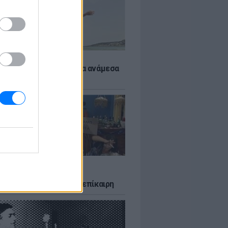
 αποφύγεις το σύγκαμα ανάμεσα
μηρούς
LTURE
δία που σατίρισε τον
υτισμό και παραμένει επίκαιρη