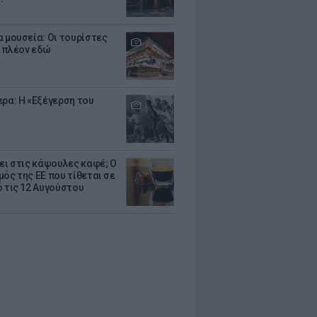
α μουσεία: Οι τουρίστες
 πλέον εδώ
ερα: Η «Εξέγερση του
ζει στις κάψουλες καφέ; Ο
μός της ΕΕ που τίθεται σε
ό τις 12 Αυγούστου