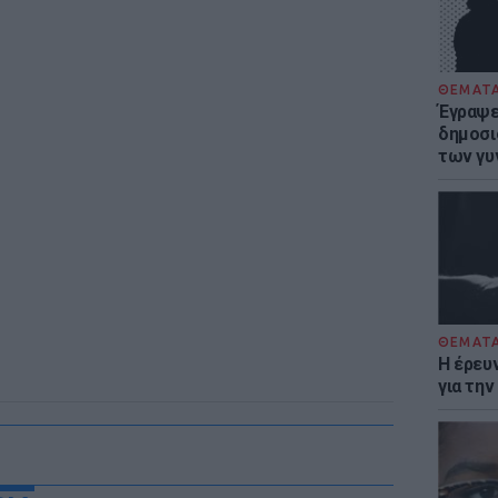
ΘΕΜΑΤ
Έγραψε 
δημοσι
των γυ
ΘΕΜΑΤ
Η έρευ
για τη