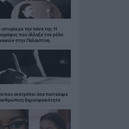
Α
ιστορία με την πένα της: Η
ογράφος που άλλαξε τον ρόλο
ναικών στην Παλαιστίνη
Α
να που ανατρέπει όσα πιστεύαμε
ν ανθρώπινη δημιουργικότητα