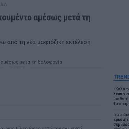
ΑΔΑ
κουμέντο αμέσως μετά τη 
ω από τη νέα μαφιόζικη εκτέλεση
ΔΙΑΦΗΜΙΣΗ
TREN
«Καλό τα
λευκό κ
υιοθετή
Το σπαρ
Γιατί δε
ερευνητ
συμβίωσ
το φως λίγες ώρες μετά την εν ψυχρώ