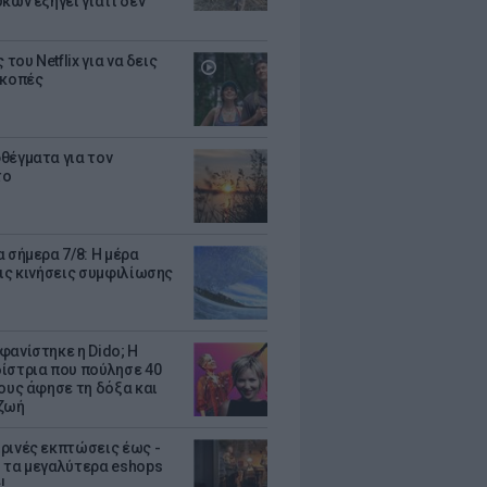
κων εξηγεί γιατί δεν
ς του Netflix για να δεις
ακοπές
θέγματα για τον
το
 σήμερα 7/8: Η μέρα
τις κινήσεις συμφιλίωσης
φανίστηκε η Dido; Η
ίστρια που πούλησε 40
κους άφησε τη δόξα και
ζωή
ρινές εκπτώσεις έως -
 τα μεγαλύτερα eshops
!