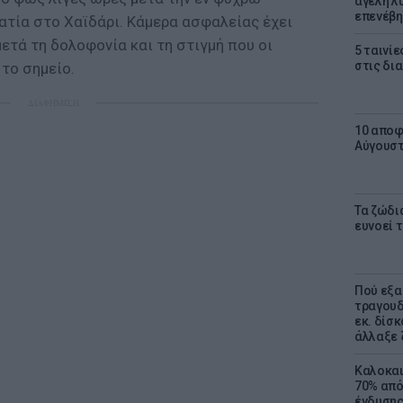
αγέλη λύ
επενέβη
ατία στο Χαϊδάρι. Κάμερα ασφαλείας έχει
τά τη δολοφονία και τη στιγμή που οι
5 ταινίε
στις δι
το σημείο.
ΔΙΑΦΗΜΙΣΗ
10 αποφ
Αύγουσ
Τα ζώδια
ευνοεί 
Πού εξα
τραγουδ
εκ. δίσ
άλλαξε 
Καλοκαι
70% από
ένδυσης