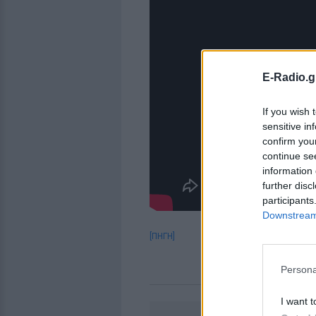
E-Radio.g
If you wish 
sensitive in
confirm you
continue se
information 
further disc
participants
Downstream 
[ΠΗΓΗ]
Persona
I want t