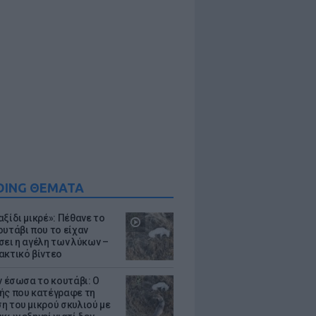
DING ΘΕΜΑΤΑ
ξίδι μικρέ»: Πέθανε το
ουτάβι που το είχαν
σει η αγέλη των λύκων –
ακτικό βίντεο
ν έσωσα το κουτάβι: Ο
ής που κατέγραφε τη
η του μικρού σκυλιού με