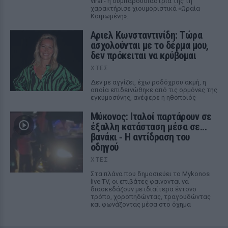
viral - η συμπαρουσιάστριά της τη
χαρακτήρισε χιουμοριστικά «Ωραία
Κοιμωμένη».
Αριελ Κωνσταντινίδη: Τώρα
ασχολούνται με το δέρμα μου,
δεν πρόκειται να κρύβομαι
ΧΤΕΣ
Δεν με αγγίζει, έχω ροδόχρου ακμή, η
οποία επιδεινώθηκε από τις ορμόνες της
εγκυμοσύνης, ανέφερε η ηθοποιός
Μύκονος: Ιταλοί παρτάρουν σε
έξαλλη κατάσταση μέσα σε...
βανάκι ‑ Η αντίδραση του
οδηγού
ΧΤΕΣ
Στα πλάνα που δημοσιεύει το Mykonos
live TV, οι επιβάτες φαίνονται να
διασκεδάζουν με ιδιαίτερα έντονο
τρόπο, χοροπηδώντας, τραγουδώντας
και φωνάζοντας μέσα στο όχημα