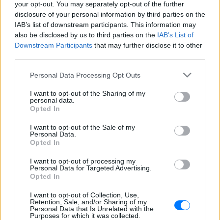
One""""»
your opt-out. You may separately opt-out of the further
disclosure of your personal information by third parties on the
ΧΤΕΣ
IAB’s list of downstream participants. This information may
Ο συνθέτης μίλησε ανοιχτά για την
also be disclosed by us to third parties on the
IAB’s List of
αχαριστία που βιώνει στον χώρο της
μουσικής, 22 χρόνια μετά τη νίκη της
Downstream Participants
that may further disclose it to other
Ελλάδας στη Eurovision.
third parties.
Νεαρός στο λιμάνι του Πειραιά:
Personal Data Processing Opt Outs
«Πάω διακοπές έναν μήνα» ‑ Η
απίθανη ατάκα στην κάμερα του
I want to opt-out of the Sharing of my
MEGA
personal data.
Opted In
ΧΤΕΣ
Η κάμερα της εκπομπής «Κοινωνία Ώρα
I want to opt-out of the Sale of my
MEGA» κατέγραψε τη διασκεδαστική
Personal Data.
στιγμή από το λιμάνι του Πειραιά, την
Opted In
Παρασκευή 7 Αυγούστου.
I want to opt-out of processing my
Η Ελένη Βουλγαράκη ξεσπά για
Personal Data for Targeted Advertising.
τις φήμες χωρισμού με τον
Opted In
Ιωαννίδη: «Διασταυρώστε
καμία πληροφορία πριν
I want to opt-out of Collection, Use,
Retention, Sale, and/or Sharing of my
εκτοξεύσετε τη βλακεία σας»
Personal Data that Is Unrelated with the
Purposes for which it was collected.
ΧΤΕΣ