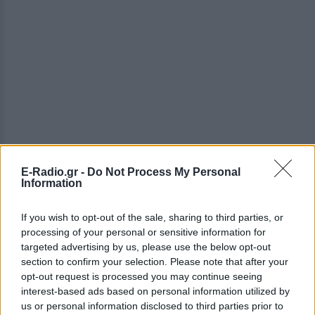
E-Radio.gr -
Do Not Process My Personal
Information
ΔΕΙΤΕ ΕΠΙΣΗΣ
If you wish to opt-out of the sale, sharing to third parties, or
processing of your personal or sensitive information for
ΣΤΗΝ ΙΔΙΑ ΚΑΤΗΓΟΡΙΑ
targeted advertising by us, please use the below opt-out
section to confirm your selection. Please note that after your
Χρήστος Δάντης: «Συνάδελφοι
opt-out request is processed you may continue seeing
προσπαθούν να ξεχάσουν ότι
interest-based ads based on personal information utilized by
έγραψα το """"My Number
us or personal information disclosed to third parties prior to