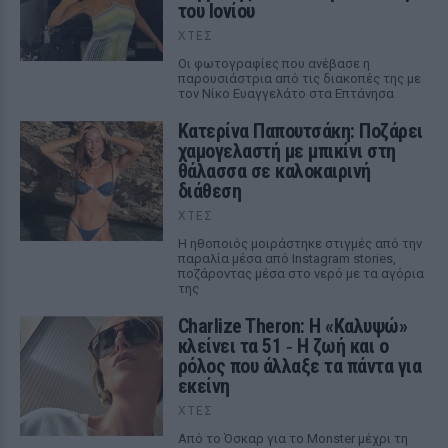
του Ιονίου
ΧΤΕΣ
Οι φωτογραφίες που ανέβασε η
παρουσιάστρια από τις διακοπές της με
τον Νίκο Ευαγγελάτο στα Επτάνησα
Κατερίνα Παπουτσάκη: Ποζάρει
χαμογελαστή με μπικίνι στη
θάλασσα σε καλοκαιρινή
διάθεση
ΧΤΕΣ
Η ηθοποιός μοιράστηκε στιγμές από την
παραλία μέσα από Instagram stories,
ποζάροντας μέσα στο νερό με τα αγόρια
της
Charlize Theron: Η «Καλυψώ»
κλείνει τα 51 ‑ H ζωή και ο
ρόλος που άλλαξε τα πάντα για
εκείνη
ΧΤΕΣ
Από το Όσκαρ για το Monster μέχρι τη