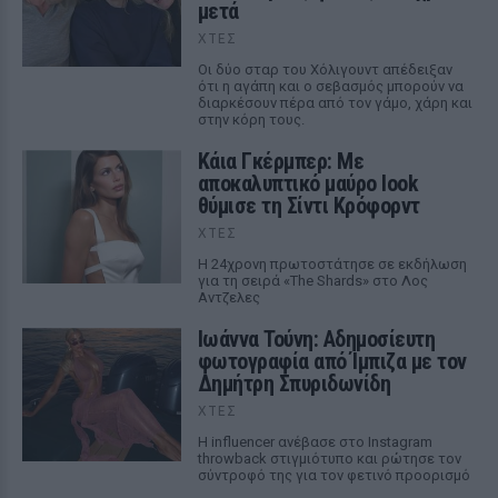
μετά
ΧΤΕΣ
Οι δύο σταρ του Χόλιγουντ απέδειξαν
ότι η αγάπη και ο σεβασμός μπορούν να
διαρκέσουν πέρα από τον γάμο, χάρη και
στην κόρη τους.
Κάια Γκέρμπερ: Με
αποκαλυπτικό μαύρο look
θύμισε τη Σίντι Κρόφορντ
ΧΤΕΣ
Η 24χρονη πρωτοστάτησε σε εκδήλωση
για τη σειρά «The Shards» στο Λος
Αντζελες
Ιωάννα Τούνη: Αδημοσίευτη
φωτογραφία από Ίμπιζα με τον
Δημήτρη Σπυριδωνίδη
ΧΤΕΣ
Η influencer ανέβασε στο Instagram
throwback στιγμιότυπο και ρώτησε τον
σύντροφό της για τον φετινό προορισμό