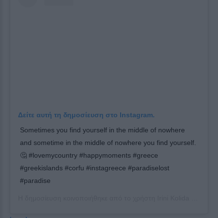
Δείτε αυτή τη δημοσίευση στο Instagram.
Sometimes you find yourself in the middle of nowhere
and sometime in the middle of nowhere you find yourself.
🤔 #lovemycountry #happymoments #greece
#greekislands #corfu #instagreece #paradiselost
#paradise
Η δημοσίευση κοινοποιήθηκε από το χρήστη
Irini Kolida
(@irini_kolida_original) στις