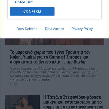
Opted Out
Η παραγωγός ραδιοφώνου ανάρτησε
story στο Instagram για να διαψεύσει όσα
CONFIRM
κυκλοφορούν για την ερωτική της ζωή
Data Deletion
Data Access
Privacy Policy
Το μαροκινό χωριό που έγινε Τροία για τον
Nolan, Yunkai για το Game of Thrones και
σκηνικό για το βίντεο κλιπ ... της Βανδή
Από το «Lawrence of Arabia» και το Game of Thrones μέχρι
την «Οδύσσεια» του Christopher Nolan, το οχυρωμένο χωριό
Αΐτ Μπεν Χαντού έχει φιλοξενήσει πάνω από έξι δεκαετίες
κινηματογραφικής ιστορίας
ΧΤΕΣ
Η Τατιάνα Στεφανίδου φόρεσε
μπικίνι και εντυπωσίασε με το
κορμί της στα καταγάλανα νερά