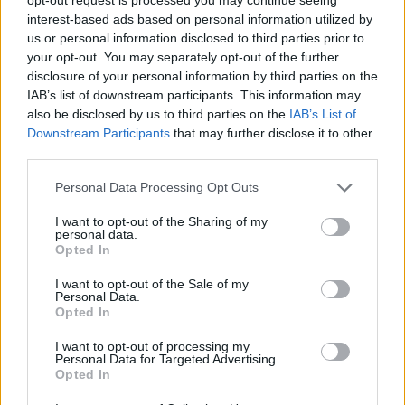
αισθανόμαστε ακόμη και με κλειστά μάτια.
Ένα
interest-based ads based on personal information utilized by
διασκεδαστικό παιχνίδι χρωματοθεραπείας, με
us or personal information disclosed to third parties prior to
σκοπό να φέρει το άτομο πιο κοντά στον εαυτό του
your opt-out. You may separately opt-out of the further
και να απελευθερώσει όλα όσα το κρατάνε από το
disclosure of your personal information by third parties on the
IAB’s list of downstream participants. This information may
να εκφράζει τη μοναδικότητά του με τον πιο
also be disclosed by us to third parties on the
IAB’s List of
forward thinking τρόπο.
Downstream Participants
that may further disclose it to other
third parties.
Μαζί μας η
OPI
, ένα brand που “μιλά τη γλώσσα των
χρωμάτων” και που αποτελεί σημαντικό παράγοντα
Personal Data Processing Opt Outs
ώστε η κάθε μας εμφάνιση να εκφράζει τη διάθεσή
I want to opt-out of the Sharing of my
μας με τέλεια άκρα. Είμαστε των άκρων. Πιο
personal data.
Opted In
συγκεκριμένα, των άψογων άκρων. Μαζί μας θα
ανακαλύψεις και εσύ, αυτή την πλευρά του εαυτού
I want to opt-out of the Sale of my
Personal Data.
σου.
Opted In
To workshop δεν σταματά εδώ!
I want to opt-out of processing my
Personal Data for Targeted Advertising.
Opted In
Τρία pop up beauty corners σε περιμένουν για να σου
προσφέρουν τις υπηρεσίες τους! Σε τί mood είσαι;