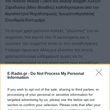
την Holistic Beauty Coach και Beauty Blogger Αλεξία
Ζαραδούκα (Miss BlouBlou) καθοδηγούμενο από την
θεραπεύτρια Ψυχοδυναμικής Χρωματοθεραπείας
Ελευθερία Κοντομάρη
Το άτομο χρησιμοποιεί πολλές “γλώσσες” για να
εκφράσει τον εαυτό του. Η ομιλούμενη και η
γλώσσα του σώματος είναι οι πιο συνηθισμένες.
Υπάρχει όμως και άλλη μια γλώσσα την οποία
χρησιμοποιούμε καθημερινά χωρίς να το
αντιλαμβανόμαστε και είναι αυτή των χρωμάτων
γύρω μας, η οποία όσο και αν δεν ακούγεται, τόσο
E-Radio.gr -
Do Not Process My Personal
δυνατά “φωνάζει” τη διάθεσή μας. Το χρώμα το
Information
βιώνουμε με πολλούς τρόπους.
If you wish to opt-out of the sale, sharing to third parties, or
Το βλέπουμε, διεγείροντας έτσι συγκεκριμένα
processing of your personal or sensitive information for
νεύρα του εγκεφάλου μας που μας προκαλούνται
targeted advertising by us, please use the below opt-out
διάφορα συναισθήματα. Το χρώμα επίσης, το
section to confirm your selection. Please note that after your
opt-out request is processed you may continue seeing