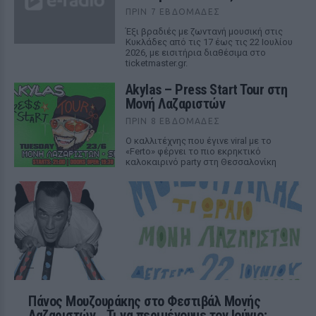
ΠΡΙΝ 7 ΕΒΔΟΜΆΔΕΣ
Έξι βραδιές με ζωντανή μουσική στις
Κυκλάδες από τις 17 έως τις 22 Ιουλίου
2026, με εισιτήρια διαθέσιμα στο
ticketmaster.gr.
Akylas – Press Start Tour στη
Μονή Λαζαριστών
ΠΡΙΝ 8 ΕΒΔΟΜΆΔΕΣ
Ο καλλιτέχνης που έγινε viral με το
«Ferto» φέρνει το πιο εκρηκτικό
καλοκαιρινό party στη Θεσσαλονίκη
Πάνος Μουζουράκης στο Φεστιβάλ Μονής
Λαζαριστών ‑ Τι να περιμένουμε τον Ιούνιο;