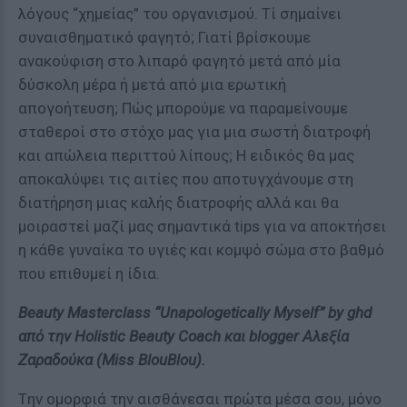
λόγους “χημείας” του οργανισμού. Τί σημαίνει
συναισθηματικό φαγητό; Γιατί βρίσκουμε
ανακούφιση στο λιπαρό φαγητό μετά από μία
δύσκολη μέρα ή μετά από μια ερωτική
απογοήτευση; Πώς μπορούμε να παραμείνουμε
σταθεροί στο στόχο μας για μια σωστή διατροφή
και απώλεια περιττού λίπους; Η ειδικός θα μας
αποκαλύψει τις αιτίες που αποτυγχάνουμε στη
διατήρηση μιας καλής διατροφής αλλά και θα
μοιραστεί μαζί μας σημαντικά tips για να αποκτήσει
η κάθε γυναίκα το υγιές και κομψό σώμα στο βαθμό
που επιθυμεί η ίδια.
Beauty Masterclass “Unapologetically Myself” by ghd
από την Holistic Beauty Coach και blogger Αλεξία
Ζαραδούκα (Miss BlouBlou).
Tην ομορφιά την αισθάνεσαι πρώτα μέσα σου, μόνο