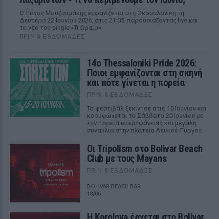
Ο Πάνος Μουζουράκης εμφανίζεται στη Θεσσαλονίκη τη
Δευτέρα 22 Ιουνίου 2026, στις 21:05, παρουσιάζοντας live και
το νέο του single «Τι Ωραίο».
ΠΡΙΝ 8 ΕΒΔΟΜΆΔΕΣ
14ο Thessaloniki Pride 2026:
Ποιοι εμφανίζονται στη σκηνή
και πότε γίνεται η πορεία
ΠΡΙΝ 8 ΕΒΔΟΜΆΔΕΣ
Το φεστιβάλ ξεκίνησε στις 15 Ιουνίου και
κορυφώνεται το Σάββατο 20 Ιουνίου με
την πορεία υπερηφάνειας και μεγάλη
συναυλία στην πλατεία Λευκού Πύργου.
Οι Tripolism στο Bolivar Beach
Club με τους Mayans
ΠΡΙΝ 8 ΕΒΔΟΜΆΔΕΣ
BOLIVAR BEACH BAR
18/06
Η Korolova έρχεται στο Bolivar