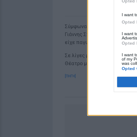
Opted 
I want t
Opted 
Σύμφωνα με τον επιστήθιο φίλ
I want 
Γιάννης Σπανός ήταν νεκρός α
Advertis
είχε παγώσει. «Έφυγε το φιλα
Opted 
I want t
Σε λίγες μέρες ο Γιάννης Σπα
of my P
Θέατρο με τον Μίμη Πλέσσα κ
was col
Opted 
[ΠΗΓΗ]