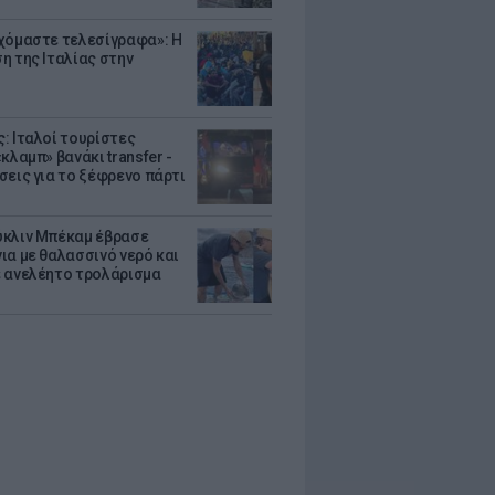
χόμαστε τελεσίγραφα»: Η
η της Ιταλίας στην
: Ιταλοί τουρίστες
κλαμπ» βανάκι transfer -
σεις για το ξέφρενο πάρτι
κλιν Μπέκαμ έβρασε
ια με θαλασσινό νερό και
 ανελέητο τρολάρισμα