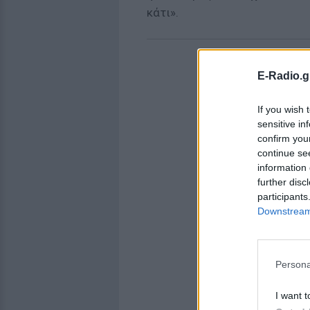
κάτι».
E-Radio.g
If you wish 
sensitive in
confirm you
continue se
information 
further disc
participants
Downstream 
Persona
I want t