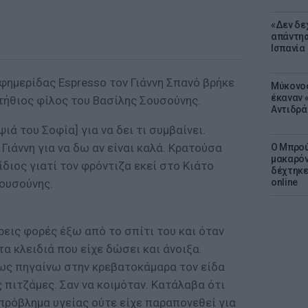
«Δεν δε
απάντησ
Ισπανία
φημερίδας Εspresso τον Γιάννη Σπανό βρήκε
Μύκονος
έκαναν «
τήθιος φίλος του Βασίλης Σουσούνης.
Αντιδρά
ψιά του Σοφία] για να δει τι συμβαίνει.
Γιάννη για να δω αν είναι καλά. Κρατούσα
Ο Μπρού
μακαρόν
ίδιος γιατί τον φρόντιζα εκεί στο Κιάτο
δέχτηκε
Σουσούνης.
online
ρεις φορές έξω από το σπίτι του και όταν
τα κλειδιά που είχε δώσει και άνοιξα.
πως πηγαίνω στην κρεβατοκάμαρα τον είδα
 πιτζάμες. Σαν να κοιμόταν. Κατάλαβα ότι
 πρόβλημα υγείας ούτε είχε παραπονεθεί για