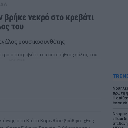
ΑΔΑ
ν βρήκε νεκρό στο κρεβάτι 
λος του
μεγάλος μουσικοσυνθέτης
ΔΙΑΦΗΜΙΣΗ
TREN
Νοσηλεύ
πρώτη φ
Η απίθα
έγινε vir
Νεαρός 
«Πάω δι
γιάννης στο Κιάτο Κορινθίας βρέθηκε χθες
απίθανη