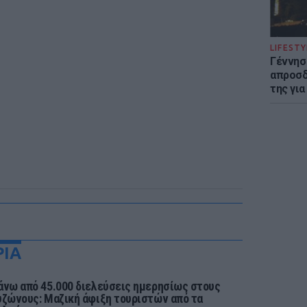
LIFESTY
Γέννησ
απροσδ
της για
ΡΙΑ
άνω από 45.000 διελεύσεις ημερησίως στους
υζώνους: Μαζική άφιξη τουριστών από τα