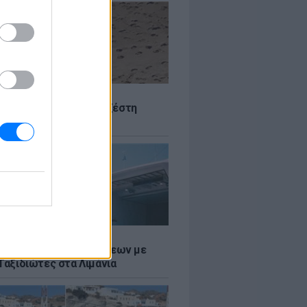
Σ
 Πού θα «χτυπήσει» η ζέστη
Σ
τος: Ρεκόρ Αναχωρήσεων με
Ταξιδιώτες στα Λιμάνια