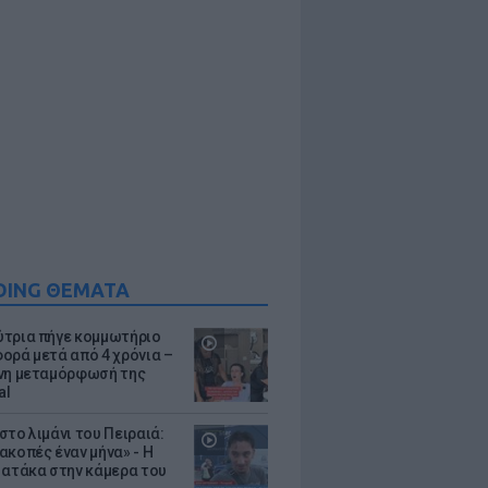
DING ΘΕΜΑΤΑ
τρια πήγε κομμωτήριο
ορά μετά από 4 χρόνια –
νη μεταμόρφωσή της
al
στο λιμάνι του Πειραιά:
ακοπές έναν μήνα» - Η
 ατάκα στην κάμερα του