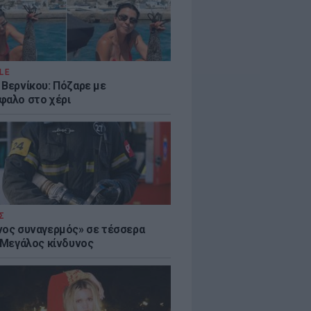
LE
 Βερνίκου: Πόζαρε με
φαλο στο χέρι
Σ
νος συναγερμός» σε τέσσερα
- Μεγάλος κίνδυνος