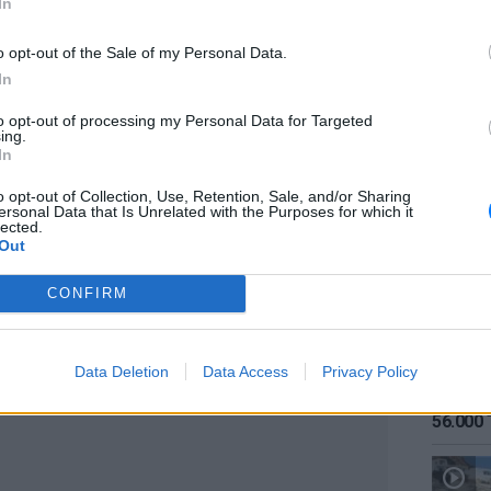
In
o opt-out of the Sale of my Personal Data.
In
ο του ο γιατρός τους ενημέρωσε ότι ο
to opt-out of processing my Personal Data for Targeted
πό το προηγούμενο βράδυ γιατί το σώμα του
ing.
ράκι μου» λέει με λυγμούς.
ΕΙΔΗΣΕΙ
In
Καιρός:
σήμερα
o opt-out of Collection, Use, Retention, Sale, and/or Sharing
νός θα εμφανιζόταν στο Γυάλινο Μουσικό
ersonal Data that Is Unrelated with the Purposes for which it
αι τον Γιώργο Κατσαρό.
lected.
Out
CONFIRM
ΔΙΑΦΗΜΙΣΗ
Data Deletion
Data Access
Privacy Policy
ΕΙΔΗΣΕΙ
Αύγουσ
56.000 