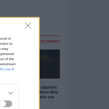
sonal or
ΔΙΑΒΑΣΤΕ ΣΗΜΕΡΑ
ection to
ou may
 personal
out of the
 downstream
B’s List of
LE
νια από τον θάνατο του Δημήτρη
χαήλ: Η ανάρτηση της Φίνος Φιλμ
 «γοητευτικό λεβεντόπαιδο του
κού σινεμά»