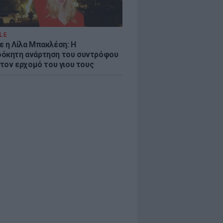
LE
ε η Λίλα Μπακλέση: Η
όκητη ανάρτηση του συντρόφου
 τον ερχομό του γιου τους