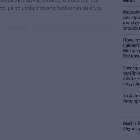
οσυνθέτης Γιάννης Σπανός. Ο θάνατός του
MEGA
η, με τα μηνύματα στο διαδίκτυο να είναι
Μαραντό
δεν σηκ
και είχε
αποκάλυ
ΔΙΑΦΗΜΙΣΗ
Πάνω απ
ημερησί
Μαζική 
Βαλκάνι
Συνελήφ
αφέθηκε
ξανά – 
συγγνώ
Τα ζώδια
διαφορ
Marfin: 
46χρονη