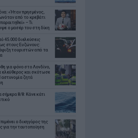
να: «Ήταν πρησμένος,
ωνόταν από το κρεβάτι
 παραιτηθεί» – Τι
ψε ο μασέρ του στη δίκη
ό 45.000 διελεύσεις
ως στους Ευζώνους:
άφιξη τουριστών από τα
α
θη για φόνο στο Λονδίνο,
 ελεύθερος και σκότωσε
Η αστυνομία ζητά
μη
 σήμερα 8/8: Κάνε κάτι
ετικό
Επιμένει ο δικηγόρος της
ς για την ταυτοποίηση