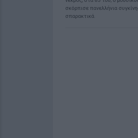
νεκρός, στα 83 του, ο μουσικ
σκόρπισε πανελλήνια συγκίνησ
σπαρακτικά.