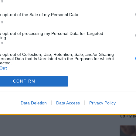
In
ΜΙΣΗ
o opt-out of the Sale of my Personal Data.
In
to opt-out of processing my Personal Data for Targeted
ing.
ΘΕΜΑΤ
In
Έφτιαξ
μουσική
o opt-out of Collection, Use, Retention, Sale, and/or Sharing
ersonal Data that Is Unrelated with the Purposes for which it
lected.
Out
CONFIRM
Data Deletion
Data Access
Privacy Policy
ΘΕΜΑΤ
Explain
το «Μικ