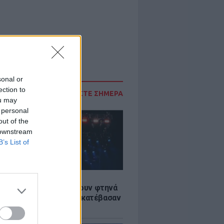
sonal or
ection to
ΔΙΑΒΑΣΤΕ ΣΗΜΕΡΑ
ou may
 personal
out of the
 downstream
B’s List of
LE
αυλίες επιτέλους βγάζουν φτηνά
ια - Ποιοι καλλιτέχνες κατέβασαν
ές