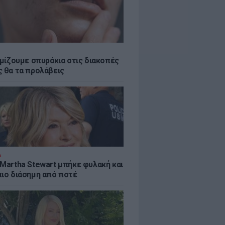
εμίζουμε σπυράκια στις διακοπές
ς θα τα προλάβεις
Α
 Martha Stewart μπήκε φυλακή και
πιο διάσημη από ποτέ