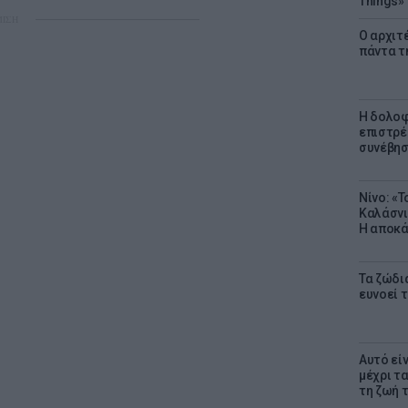
Things»
ΜΙΣΗ
Ο αρχιτ
πάντα τ
Η δολοφ
επιστρέ
συνέβησ
Νίνο: «
Καλάσνι
Η αποκά
Τα ζώδια
ευνοεί 
Αυτό εί
μέχρι τ
τη ζωή 