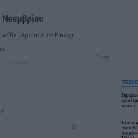
2 Noεμβρίου
 κάθε μέρα από το Pink.gr
Pexels
ΔΙΑΦΗΜΙΣΗ
TREN
Σήμερα 
εσωτερι
που αυτ
ΟΥ
Το «δαι
ανακαλύ
όνομά τ