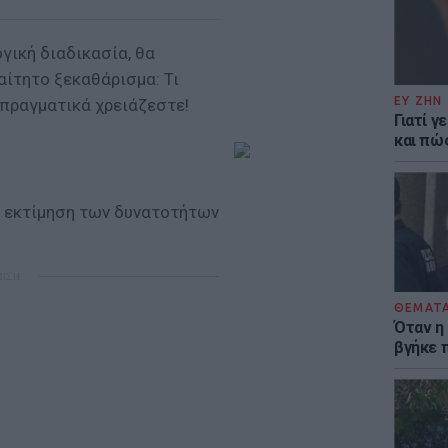
γική διαδικασία, θα
αίτητο ξεκαθάρισμα: Τι
ΕΥ ΖΗΝ
 πραγματικά χρειάζεστε!
Γιατί γ
και πώ
η εκτίμηση των δυνατοτήτων
ΜΙΣΗ
ΘΕΜΑΤ
Όταν η
βγήκε 