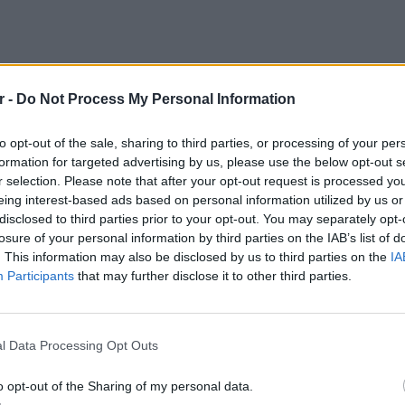
r -
Do Not Process My Personal Information
to opt-out of the sale, sharing to third parties, or processing of your per
formation for targeted advertising by us, please use the below opt-out s
r selection. Please note that after your opt-out request is processed y
eing interest-based ads based on personal information utilized by us or
disclosed to third parties prior to your opt-out. You may separately opt-
losure of your personal information by third parties on the IAB’s list of
. This information may also be disclosed by us to third parties on the
IA
Participants
that may further disclose it to other third parties.
 ρεαλιστικά κινήσεις και
LIFESTY
αν μπορεί και όχι…
Οι συν
l Data Processing Opt Outs
εισιτήρ
τις τιμ
o opt-out of the Sharing of my personal data.