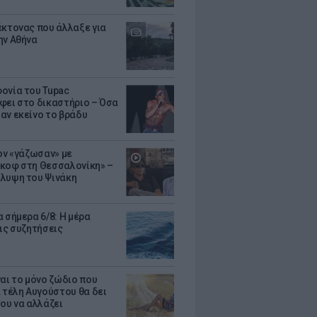
έκτονας που άλλαξε για
ην Αθήνα
ονία του Tupac
φει στο δικαστήριο – Όσα
αν εκείνο το βράδυ
Τον «γάζωσαν» με
κοφ στη Θεσσαλονίκη» –
λυψη του Ψινάκη
 σήμερα 6/8: Η μέρα
τις συζητήσεις
ναι το μόνο ζώδιο που
α τέλη Αυγούστου θα δει
του να αλλάζει