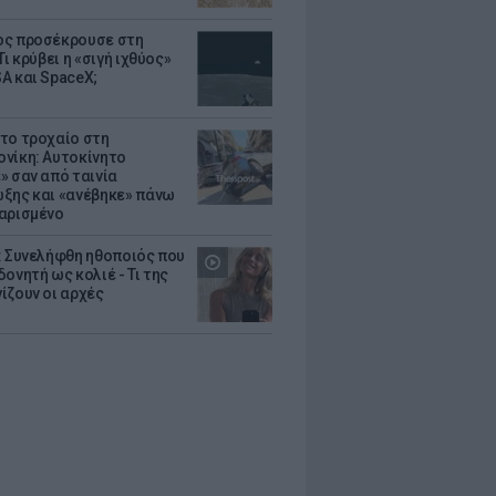
ς προσέκρουσε στη
Τι κρύβει η «σιγή ιχθύος»
A και SpaceX;
το τροχαίο στη
νίκη: Αυτοκίνητο
» σαν από ταινία
ξης και «ανέβηκε» πάνω
αρισμένο
: Συνελήφθη ηθοποιός που
oνητή ως κολιέ - Τι της
ίζουν οι αρχές