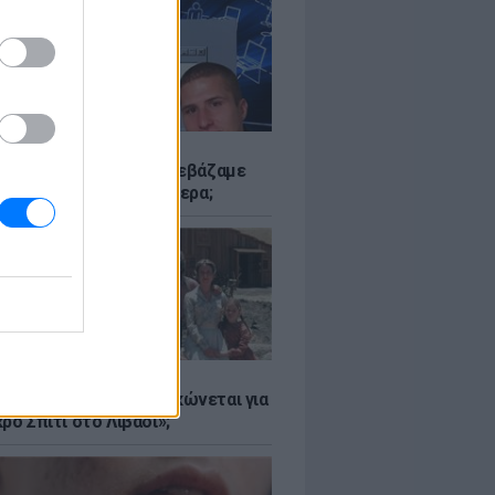
Α
αν το Napster που κατεβάζαμε
 - Πού βρίσκονται σήμερα;
Α
er: Γιατί η Αμερική τσακώνεται για
ρό Σπίτι στο Λιβάδι»;