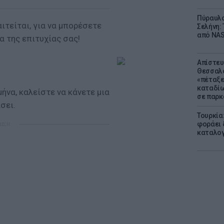
Πύραυλο
ιτείται, για να μπορέσετε
Σελήνη: 
από NAS
α της επιτυχίας σας!
Απίστευ
Θεσσαλο
«πέταξε
καταδίω
ήνα, καλείστε να κάνετε μια
σε παρκ
σει.
Τουρκία
φοράει δ
ΜΙΣΗ
καταλογ