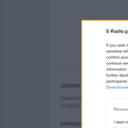
E-Radio.g
If you wish 
sensitive in
confirm you
continue se
information 
further disc
participants
ΔΙΔΥΜΟΙ
Downstream 
Γυρίστε πίσω και επιθεωρήστε
στόχους, που μπορεί να πέτυχ
Persona
I want t
ΚΑΡΚΙΝΟΣ