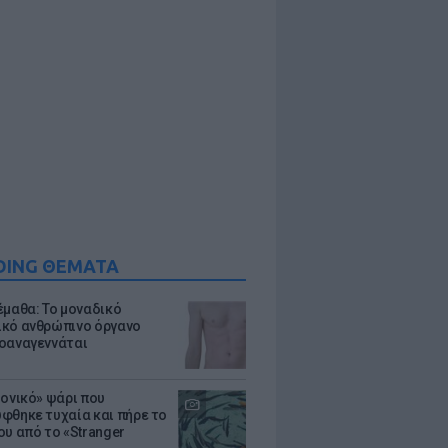
DING ΘΕΜΑΤΑ
έμαθα: Το μοναδικό
κό ανθρώπινο όργανο
οαναγεννάται
μονικό» ψάρι που
φθηκε τυχαία και πήρε το
ου από το «Stranger