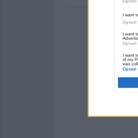
Opted 
ΔΙΑΦΗ
I want t
Opted 
I want 
Advertis
Opted 
I want t
of my P
was col
Opted 