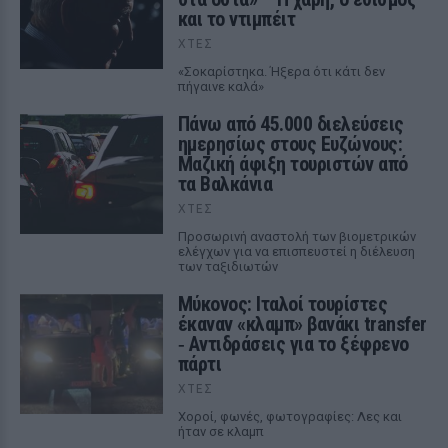
και το ντιμπέιτ
ΧΤΕΣ
«Σοκαρίστηκα. Ήξερα ότι κάτι δεν
πήγαινε καλά»
Πάνω από 45.000 διελεύσεις
ημερησίως στους Ευζώνους:
Μαζική άφιξη τουριστών από
τα Βαλκάνια
ΧΤΕΣ
Προσωρινή αναστολή των βιομετρικών
ελέγχων για να επισπευστεί η διέλευση
των ταξιδιωτών
Μύκονος: Ιταλοί τουρίστες
έκαναν «κλαμπ» βανάκι transfer
‑ Αντιδράσεις για το ξέφρενο
πάρτι
ΧΤΕΣ
Χοροί, φωνές, φωτογραφίες: Λες και
ήταν σε κλαμπ