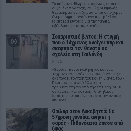
Το επόμενο 48ωρο, επομένως, απαιτεί
αυξημένη προσοχή, καθώς οι υψηλές
θερμοκρασίες, η ξηρασία και οι ισχυροί
άνεμοι δημιουργούν ένα περιβάλλον
ιδιαίτερα ευνοϊκό για την ταχεία
εξάπλωση μιας πυρκαγιάς
Σοκαριστικό βίντεο: Η στιγμή
που ο 14χρονος ανοίγει πυρ και
σκορπάει τον θάνατο σε
σχολείο στη Ταϊλάνδη
ΧΤΕΣ
«Θέρισε» πέντε καθηγητές και ένα
12χρονο κοριτσάκι, ενώ νωρίτερα είχε
σκοτώσει τον παππού και τη γιαγιά του -
Περισσότερα από 20 άτομα
τραυματίστηκαν από την επίθεση, οι 10
σε κρίσιμη κατάσταση - Ο ανήλικος
δράστης αυτοκτόνησε μετά την ένοπλη
επίθεση
Θρίλερ στον Λυκαβηττό: Σε
57χρονη γυναίκα ανήκει η
σορός ‑ Πιθανότατα έπεσε από
ύψος