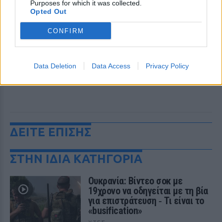
Purposes for which it was collected.
Opted Out
CONFIRM
Data Deletion
Data Access
Privacy Policy
ΔΕΙΤΕ ΕΠΙΣΗΣ
ΣΤΗΝ ΙΔΙΑ ΚΑΤΗΓΟΡΙΑ
Ουκρανία: Βίντεο σοκ με
19χρονο να οδηγείται με τη βία
για επιστράτευση ‑ Τι είναι το
«busification»