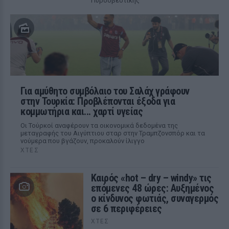
Πυροσβεστικής
Για αμύθητο συμβόλαιο του Σαλάχ γράφουν
στην Τουρκία: Προβλέπονται έξοδα για
κομμωτήρια και... χαρτί υγείας
Οι Τούρκοί αναφέρουν τα οικονομικά δεδομένα της
μεταγραφής του Αιγύπτιου σταρ στην Τραμπζονσπόρ και τα
νούμερα που βγάζουν, προκαλούν ίλιγγο
ΧΤΕΣ
Καιρός «hot – dry – windy» τις
επόμενες 48 ώρες: Αυξημένος
ο κίνδυνος φωτιάς, συναγερμός
σε 6 περιφέρειες
ΧΤΕΣ