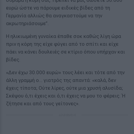
σοβαρά η κόρη σας. Πρέπει να μας δώσετε 30.000
ευρώ ώστε να πάρουμε ειδικές βίδες από τη
Γερμανία αλλιώς θα αναγκαστούμε να την
ακρωτηριάσουμε”.
Η ηλικιωμένη γυναίκα έπαθε σοκ καθώς λίγη ώρα
πριν η κόρη της είχε φύγει από το σπίτι και είχε
πάει να κάνει δουλειές σε κτίριο όπου υπήρχαν και
βίδες.
«Δεν έχω 30.000 ευρώ» τους λέει και τότε από την
άλλη γραμμή ο… γιατρός της απαντά: «καλά, δεν
έχεις τίποτα; Ούτε λίρες, ούτε μια χρυσή αλυσίδα;
Σκέψου ό,τι έχεις και ό,τι έχεις να μου το φέρεις. Ή
ζήτησε και από τους γείτονες».
ΔΙΑΦΗΜΙΣΗ