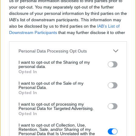
us or personal information disclosed to third parties prior to
your opt-out. You may separately opt-out of the further
disclosure of your personal information by third parties on the
Ακολουθήστε το E-Radio.gr στο
Google News
IAB’s list of downstream participants. This information may
και μάθετε πρώτοι
τα πιο hot νέα
.
also be disclosed by us to third parties on the
IAB’s List of
Downstream Participants
that may further disclose it to other
Για ακόμη περισσότερα
νέα
, μπείτε στην
ροή
third parties.
ειδήσεων
του E-Daily.gr
Personal Data Processing Opt Outs
Ακολουθήστε το E-Radio.gr και στο Instagram
I want to opt-out of the Sharing of my
personal data.
ΔΙΑΦΗΜΙΣΗ
Opted In
I want to opt-out of the Sale of my
Personal Data.
Opted In
I want to opt-out of processing my
Personal Data for Targeted Advertising.
Opted In
I want to opt-out of Collection, Use,
Retention, Sale, and/or Sharing of my
Personal Data that Is Unrelated with the