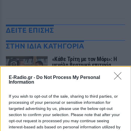
ΔΕΙΤΕ ΕΠΙΣΗΣ
ΣΤΗΝ ΙΔΙΑ ΚΑΤΗΓΟΡΙΑ
«Κάθε Τρίτη με τον Μόρι»: Η
μεγάλη θεατρική επιτυχία
επιστρέφει στο Θέατρο Ιλίσια
E-Radio.gr -
Do Not Process My Personal
ΠΡΙΝ 7 ΕΒΔΟΜΆΔΕΣ
Information
Ένα έργο των Jeffrey Hatcher & Mitch
Albom
If you wish to opt-out of the sale, sharing to third parties, or
11ο Edessa Short Film Festival:
processing of your personal or sensitive information for
Η μαγεία του κινηματογράφου
targeted advertising by us, please use the below opt-out
επιστρέφει στην πόλη των
section to confirm your selection. Please note that after your
νερών
opt-out request is processed you may continue seeing
ΠΡΙΝ 7 ΕΒΔΟΜΆΔΕΣ
interest-based ads based on personal information utilized by