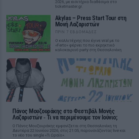
2026, με εισιτήρια διαθέσιμα στο
ticketmaster.gr.
Akylas – Press Start Tour στη
Μονή Λαζαριστών
ΠΡΙΝ 7 ΕΒΔΟΜΆΔΕΣ
Ο καλλιτέχνης που έγινε viral με το
«Ferto» φέρνει το πιο εκρηκτικό
καλοκαιρινό party στη Θεσσαλονίκη
Πάνος Μουζουράκης στο Φεστιβάλ Μονής
Λαζαριστών ‑ Τι να περιμένουμε τον Ιούνιο;
Ο Πάνος Μουζουράκης εμφανίζεται στη Θεσσαλονίκη τη
Δευτέρα 22 Ιουνίου 2026, στις 21:05, παρουσιάζοντας live και
το νέο του single «Τι Ωραίο».