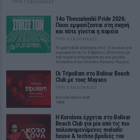
ΠΡΙΝ 7 ΕΒΔΟΜΆΔΕΣ
14ο Thessaloniki Pride 2026:
Ποιοι εμφανίζονται στη σκηνή
και πότε γίνεται η πορεία
ΠΡΙΝ 8 ΕΒΔΟΜΆΔΕΣ
Το φεστιβάλ ξεκίνησε στις 15 Ιουνίου και
κορυφώνεται το Σάββατο 20 Ιουνίου με
την πορεία υπερηφάνειας και μεγάλη
συναυλία στην πλατεία Λευκού Πύργου.
Οι Tripolism στο Bolivar Beach
Club με τους Mayans
ΠΡΙΝ 8 ΕΒΔΟΜΆΔΕΣ
BOLIVAR BEACH BAR
18/06
Η Korolova έρχεται στο Bolivar
Beach Club για μία από τις πιο
πολυαναμενόμενες melodic
house & techno βραδιές του