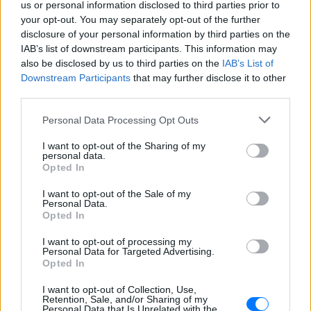
us or personal information disclosed to third parties prior to
4 & 5 Ιουλίου 2026 - Cine Καταρράκτες,
Περιοχή Μύλοι, Έδεσσα - Είσοδος
your opt-out. You may separately opt-out of the further
Ελεύθερη
disclosure of your personal information by third parties on the
IAB’s list of downstream participants. This information may
Οι Σκιαδαρέσες στο Φεστιβάλ
also be disclosed by us to third parties on the
IAB’s List of
Μονής Λαζαριστών: Μια βραδιά
Downstream Participants
that may further disclose it to other
γεμάτη μουσική, χιούμορ και
third parties.
αυθεντική ενέργεια
ΠΡΙΝ 7 ΕΒΔΟΜΆΔΕΣ
Personal Data Processing Opt Outs
Το αγαπημένο μουσικό σχήμα επιστρέφει
στη Θεσσαλονίκη για μια μεγάλη
I want to opt-out of the Sharing of my
καλοκαιρινή συναυλία την Πέμπτη 25
personal data.
Ιουνίου
Opted In
I want to opt-out of the Sale of my
Personal Data.
Opted In
I want to opt-out of processing my
Personal Data for Targeted Advertising.
Opted In
Ο 12ος Πίθηκος στο Φεστιβάλ Μονής
I want to opt-out of Collection, Use,
Λαζαριστών – Παρουσιάζει ζωντανά το
Retention, Sale, and/or Sharing of my
Personal Data that Is Unrelated with the