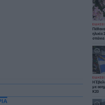
ΕΙΔΗΣΕΙ
Πέθανε 
ηλικία 
σπάνια
ΕΙΔΗΣΕΙ
Η Έβελ
με αση
Κ20
ΡΙΑ