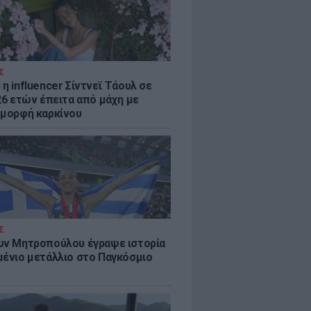
Σ
η influencer Σίντνεϊ Τάουλ σε
26 ετών έπειτα από μάχη με
 μορφή καρκίνου
Σ
υν Μητροπούλου έγραψε ιστορία
μένιο μετάλλιο στο Παγκόσμιο