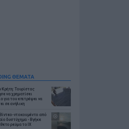
DING ΘΕΜΑΤΑ
ν Κρήτη: Τουρίστας
ησε να χρηματίσει
ο για του επιτρέψει να
ει σε ανήλικη
 Βίντεο-ντοκουμέντο από
αίο δυστύχημα - Βγήκε
ίθετο ρεύμα το ΙΧ