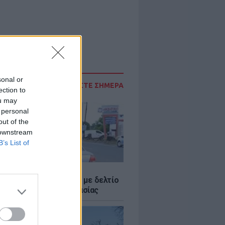
sonal or
ΔΙΑΒΑΣΤΕ ΣΗΜΕΡΑ
ection to
ou may
 personal
out of the
 downstream
B’s List of
Σ
ο Ρίκο: Διανομή νερού με δελτίο
ω παρατεταμένης ξηρασίας