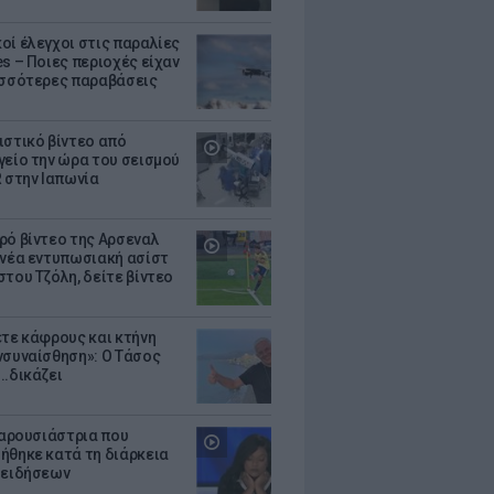
οί έλεγχοι στις παραλίες
es – Ποιες περιοχές είχαν
ισσότερες παραβάσεις
ιστικό βίντεο από
γείο την ώρα του σεισμού
R στην Ιαπωνία
ρό βίντεο της Αρσεναλ
 νέα εντυπωσιακή ασίστ
στου Τζόλη, δείτε βίντεο
ετε κάφρους και κτήνη
νσυναίσθηση»: Ο Τάσος
..δικάζει
 παρουσιάστρια που
ήθηκε κατά τη διάρκεια
 ειδήσεων