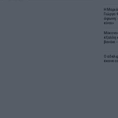
ΔΙΑΦΗΜΙΣΗ
Η Μαριά
Γιώργο 
άφωνη: 
είναι»
Μύκονος
έξαλλη 
βανάκι 
Ο αδελφ
έκανε c