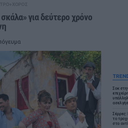
ΤΡΟ+ΧΟΡΟΣ
σκάλα» για δεύτερο χρόνο 
νη
απόγευμα
TREN
Σοκ στη
επιχείρ
υπάλληλ
ασελγήσ
Σέρρες:
το τροχ
στο αντ