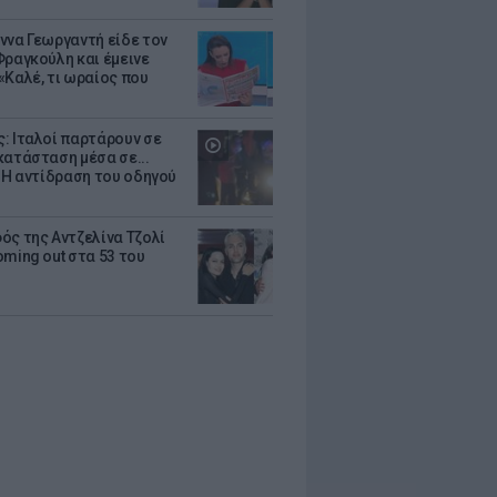
ννα Γεωργαντή είδε τον
Φραγκούλη και έμεινε
«Καλέ, τι ωραίος που
: Ιταλοί παρτάρουν σε
κατάσταση μέσα σε...
- Η αντίδραση του οδηγού
ός της Αντζελίνα Τζολί
oming out στα 53 του