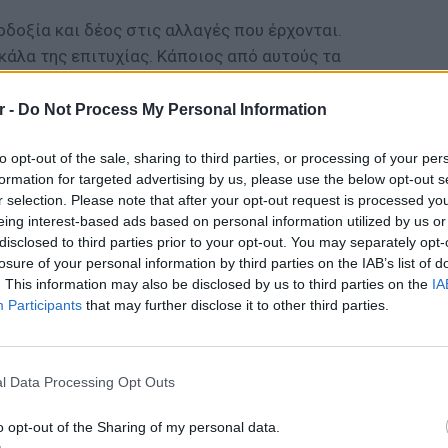
οδοξία και δέος στις αλλαγές που έρχονται.
κάλα της επιτυχίας. Κάποιος από αυτούς τα
χασε.. Τις αυλές, τα καφενεδάκια ,τα
σκολα… το νοιάξιμο… το χτύπημα της πόρτας
r -
Do Not Process My Personal Information
to opt-out of the sale, sharing to third parties, or processing of your per
 σημαντικά μα τόσο μακρινά και τόσο όμορφα
formation for targeted advertising by us, please use the below opt-out s
r selection. Please note that after your opt-out request is processed y
με πολύ χιούμορ και αλήθεια μας ταξιδεύει
eing interest-based ads based on personal information utilized by us or
ες ήταν διαφορετικές, ζωηρά χρωματιστές και
disclosed to third parties prior to your opt-out. You may separately opt-
losure of your personal information by third parties on the IAB’s list of
. This information may also be disclosed by us to third parties on the
IA
 30 /10/2019 στο Θέατρο ΑΛΚΜΗΝΗ
Participants
that may further disclose it to other third parties.
ι 693-2471645
ΕΙΔΗΣΕΙ
Πουέρτ
εν μέσ
ΔΙΑΦΗΜΙΣΗ
l Data Processing Opt Outs
o opt-out of the Sharing of my personal data.