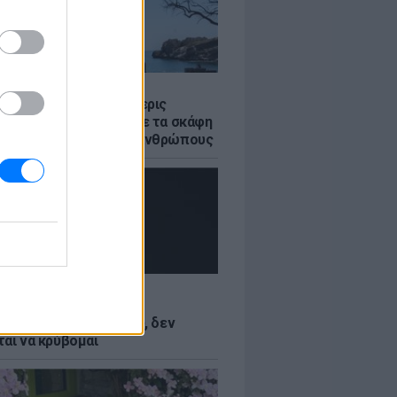
Σ
στο Ρέθυμνο: Οι τέσσερις
 της θάλασσας» που με τα σκάφη
σωσαν πάνω από 100 ανθρώπους
LE
Κωνσταντινίδη: Τώρα
ύνται με το δέρμα μου, δεν
ται να κρύβομαι