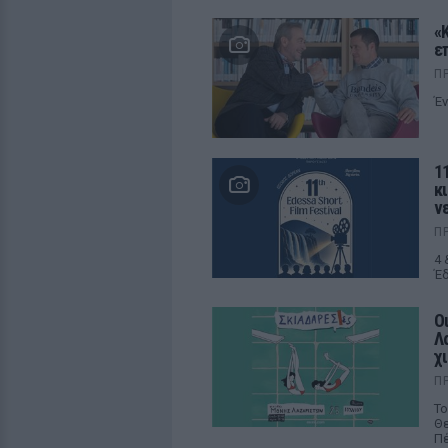
«
ε
Π
Έν
11
κ
ν
Π
4 
Έδ
Ο
Λ
χ
Π
Το
Θε
Πέ