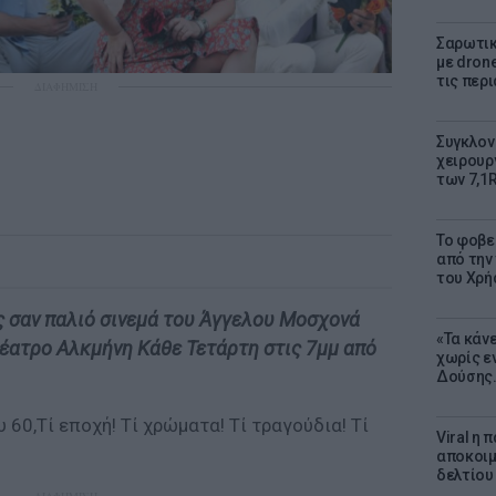
Σαρωτικ
με dron
τις περ
ΔΙΑΦΗΜΙΣΗ
Συγκλον
χειρουρ
των 7,1
Το φοβε
από την
του Χρή
 σαν παλιό σινεμά του Άγγελου Μοσχονά
«Τα κάν
 Θέατρο Αλκμήνη Κάθε Τετάρτη στις 7μμ από
χωρίς ε
Δούσης.
60,Τί εποχή! Τί χρώματα! Τί τραγούδια! Τί
Viral η
αποκοιμ
δελτίου