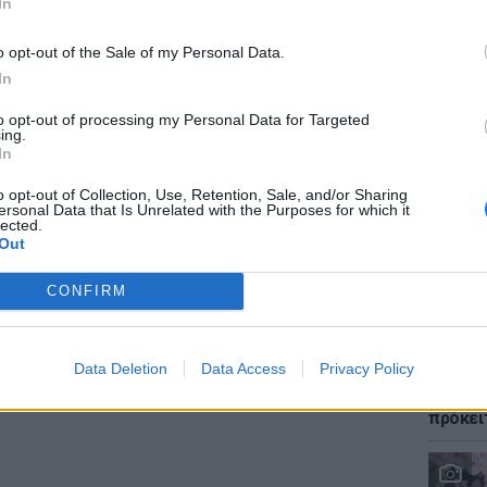
In
o opt-out of the Sale of my Personal Data.
In
ΕΙΔΗΣΕΙ
to opt-out of processing my Personal Data for Targeted
Φωτιά 
ing.
«ήρωες
In
τους έ
o opt-out of Collection, Use, Retention, Sale, and/or Sharing
gr στο
Google News
και μάθετε πρώτοι
τα
ersonal Data that Is Unrelated with the Purposes for which it
lected.
Out
; Τα νέα της ημέρας και ότι σου κάνει κλικ!
CONFIRM
r και στο Instagram
LIFESTY
Data Deletion
Data Access
Privacy Policy
ΔΙΑΦΗΜΙΣΗ
Αριελ 
ασχολο
πρόκει