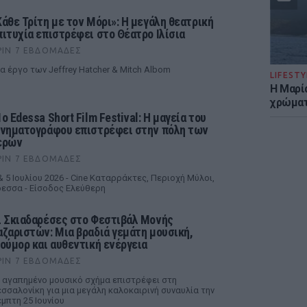
Κάθε Τρίτη με τον Μόρι»: Η μεγάλη θεατρική
πιτυχία επιστρέφει στο Θέατρο Ιλίσια
ΡΙΝ 7 ΕΒΔΟΜΆΔΕΣ
α έργο των Jeffrey Hatcher & Mitch Albom
LIFESTY
Η Μαρί
χρώματ
ο Edessa Short Film Festival: Η μαγεία του
ινηματογράφου επιστρέφει στην πόλη των
ερών
ΡΙΝ 7 ΕΒΔΟΜΆΔΕΣ
& 5 Ιουλίου 2026 - Cine Καταρράκτες, Περιοχή Μύλοι,
εσσα - Είσοδος Ελεύθερη
ι Σκιαδαρέσες στο Φεστιβάλ Μονής
αζαριστών: Μια βραδιά γεμάτη μουσική,
ιούμορ και αυθεντική ενέργεια
ΡΙΝ 7 ΕΒΔΟΜΆΔΕΣ
 αγαπημένο μουσικό σχήμα επιστρέφει στη
σσαλονίκη για μια μεγάλη καλοκαιρινή συναυλία την
μπτη 25 Ιουνίου