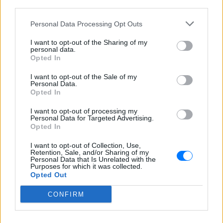
third parties.
ΠΡΙΝ 8 ΕΒΔΟΜΆΔΕΣ
Ένα έργο των Jeffrey Hatcher & Mitch
Personal Data Processing Opt Outs
Albom
I want to opt-out of the Sharing of my
11ο Edessa Short Film Festival:
personal data.
Η μαγεία του κινηματογράφου
Opted In
επιστρέφει στην πόλη των
νερών
I want to opt-out of the Sale of my
Personal Data.
ΠΡΙΝ 8 ΕΒΔΟΜΆΔΕΣ
Opted In
4 & 5 Ιουλίου 2026 - Cine Καταρράκτες,
I want to opt-out of processing my
Περιοχή Μύλοι, Έδεσσα - Είσοδος
Personal Data for Targeted Advertising.
Ελεύθερη
Opted In
Οι Σκιαδαρέσες στο Φεστιβάλ
I want to opt-out of Collection, Use,
Μονής Λαζαριστών: Μια βραδιά
Retention, Sale, and/or Sharing of my
γεμάτη μουσική, χιούμορ και
Personal Data that Is Unrelated with the
αυθεντική ενέργεια
Purposes for which it was collected.
Opted Out
ΠΡΙΝ 8 ΕΒΔΟΜΆΔΕΣ
Το αγαπημένο μουσικό σχήμα επιστρέφει
CONFIRM
στη Θεσσαλονίκη για μια μεγάλη
καλοκαιρινή συναυλία την Πέμπτη 25
Ιουνίου