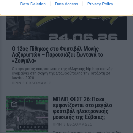
Data Deletion
Data Access
Privacy Policy
Ο 12ος Πίθηκος στο Φεστιβάλ Μονής
Λαζαριστών – Παρουσιάζει ζωντανά το
«Ζούγκλα»
Ο κορυφαίος εκπρόσωπος της ελληνικής hip hop σκηνής
ανεβαίνει στη σκηνή της Σταυρούπολης την Τετάρτη 24
Ιουνίου 2026.
ΠΡΙΝ 8 ΕΒΔΟΜΆΔΕΣ
ΜΠΛΙΠ ΦΕΣΤ 26: Ποιοι
εμφανίζονται στο μεγάλο
φεστιβάλ ηλεκτρονικής
μουσικής της Εύβοιας;
ΠΡΙΝ 8 ΕΒΔΟΜΆΔΕΣ
Τρεις ημέρες non-stop μουσικής με δύο