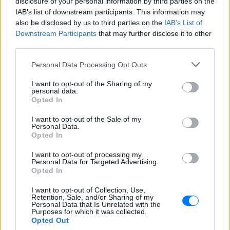
disclosure of your personal information by third parties on the
ΔΕΙΤΕ ΕΠΙΣΗΣ
IAB’s list of downstream participants. This information may
also be disclosed by us to third parties on the
IAB’s List of
ΣΤΗΝ ΙΔΙΑ ΚΑΤΗΓΟΡΙΑ
Downstream Participants
that may further disclose it to other
third parties.
«Κάθε Τρίτη με τον Μόρι»: Η
μεγάλη θεατρική επιτυχία
Personal Data Processing Opt Outs
επιστρέφει στο Θέατρο Ιλίσια
I want to opt-out of the Sharing of my
ΠΡΙΝ 7 ΕΒΔΟΜΆΔΕΣ
personal data.
Opted In
Ένα έργο των Jeffrey Hatcher & Mitch
Albom
I want to opt-out of the Sale of my
Personal Data.
11ο Edessa Short Film Festival:
Opted In
Η μαγεία του κινηματογράφου
επιστρέφει στην πόλη των
I want to opt-out of processing my
νερών
Personal Data for Targeted Advertising.
Opted In
ΠΡΙΝ 7 ΕΒΔΟΜΆΔΕΣ
4 & 5 Ιουλίου 2026 - Cine Καταρράκτες,
I want to opt-out of Collection, Use,
Περιοχή Μύλοι, Έδεσσα - Είσοδος
Retention, Sale, and/or Sharing of my
Ελεύθερη
Personal Data that Is Unrelated with the
Purposes for which it was collected.
Οι Σκιαδαρέσες στο Φεστιβάλ
Opted Out