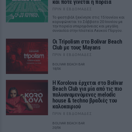
και πότε γίνεται η πορεία
ΠΡΙΝ 8 ΕΒΔΟΜΆΔΕΣ
Το φεστιβάλ ξεκίνησε στις 15 Ιουνίου και
κορυφώνεται το Σάββατο 20 Ιουνίου με
την πορεία υπερηφάνειας και μεγάλη
συναυλία στην πλατεία Λευκού Πύργου.
Οι Tripolism στο Bolivar Beach
Club με τους Mayans
ΠΡΙΝ 8 ΕΒΔΟΜΆΔΕΣ
BOLIVAR BEACH BAR
18/06
Η Korolova έρχεται στο Bolivar
Beach Club για μία από τις πιο
πολυαναμενόμενες melodic
house & techno βραδιές του
καλοκαιριού
ΠΡΙΝ 8 ΕΒΔΟΜΆΔΕΣ
BOLIVAR BEACH BAR
20/06