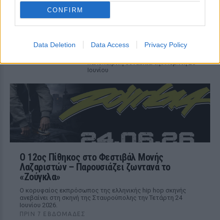
Μονής Λαζαριστών: Μια βραδιά
CONFIRM
γεμάτη μουσική, χιούμορ και
αυθεντική ενέργεια
ΠΡΙΝ 7 ΕΒΔΟΜΆΔΕΣ
Data Deletion
Data Access
Privacy Policy
Το αγαπημένο μουσικό σχήμα επιστρέφει
στη Θεσσαλονίκη για μια μεγάλη
καλοκαιρινή συναυλία την Πέμπτη 25
Ιουνίου
Ο 12ος Πίθηκος στο Φεστιβάλ Μονής
Λαζαριστών – Παρουσιάζει ζωντανά το
«Ζούγκλα»
Ο κορυφαίος εκπρόσωπος της ελληνικής hip hop σκηνής
ανεβαίνει στη σκηνή της Σταυρούπολης την Τετάρτη 24
Ιουνίου 2026.
ΠΡΙΝ 7 ΕΒΔΟΜΆΔΕΣ