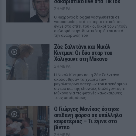
σοκαριστικό live στο TikTok
ΣΉΜΕΡΑ
Ο 48χρονος blogger νοσηλεύεται σε
νοσοκομείο μετά το περιστατικό που
έγινε στο σπίτι του - οι δικοί του ζητούν
σεβασμό στην ιδιωτικότητά του κατά
την ανάρρωσή του
Ζόε Σαλντάνα και Νικόλ
Κίντμαν: Οι δύο σταρ του
Χόλιγουντ στη Μύκονο
ΣΉΜΕΡΑ
Η Νικόλ Κίντμαν και η Ζόε Σαλντάνα
ακολούθησαν τα χνάρια των
μεγαλύτερων αστέρων του παγκόσμιου
σινεμά και της showbiz, διαλέγοντας τη
Μύκονο για τις φετινές καλοκαιρινές
τους αποδράσεις.
Ο Γιώργος Μανίκας έστησε
απίθανη φάρσα σε υπάλληλο
καφετέριας – Τι έγινε στο
βίντεο
ΣΉΜΕΡΑ