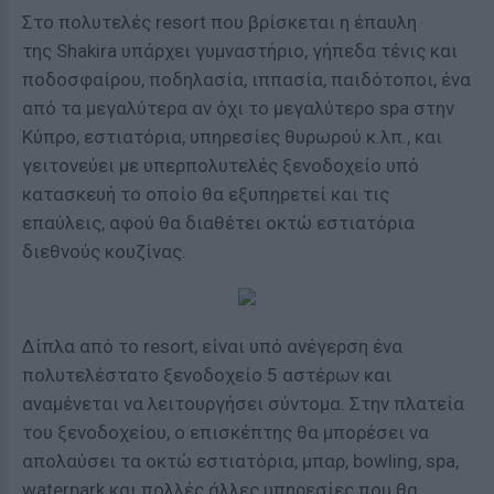
Στο πολυτελές resort που βρίσκεται η έπαυλη
της Shakira υπάρχει γυμναστήριο, γήπεδα τένις και
ποδοσφαίρου, ποδηλασία, ιππασία, παιδότοποι, ένα
από τα μεγαλύτερα αν όχι το μεγαλύτερο spa στην
Κύπρο, εστιατόρια, υπηρεσίες θυρωρού κ.λπ., και
γειτονεύει με υπερπολυτελές ξενοδοχείο υπό
κατασκευή το οποίο θα εξυπηρετεί και τις
επαύλεις, αφού θα διαθέτει οκτώ εστιατόρια
διεθνούς κουζίνας.
Δίπλα από το resort, είναι υπό ανέγερση ένα
πολυτελέστατο ξενοδοχείο 5 αστέρων και
αναμένεται να λειτουργήσει σύντομα. Στην πλατεία
του ξενοδοχείου, ο επισκέπτης θα μπορέσει να
απολαύσει τα οκτώ εστιατόρια, μπαρ, bowling, spa,
waterpark και πολλές άλλες υπηρεσίες που θα