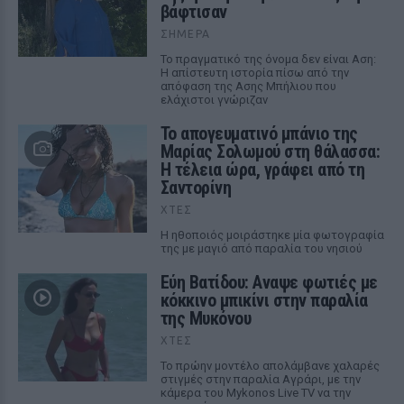
βάφτισαν
ΣΉΜΕΡΑ
Το πραγματικό της όνομα δεν είναι Αση:
Η απίστευτη ιστορία πίσω από την
απόφαση της Ασης Μπήλιου που
ελάχιστοι γνώριζαν
Το απογευματινό μπάνιο της
Μαρίας Σολωμού στη θάλασσα:
Η τέλεια ώρα, γράφει από τη
Σαντορίνη
ΧΤΕΣ
Η ηθοποιός μοιράστηκε μία φωτογραφία
της με μαγιό από παραλία του νησιού
Εύη Βατίδου: Αναψε φωτιές με
κόκκινο μπικίνι στην παραλία
της Μυκόνου
ΧΤΕΣ
Το πρώην μοντέλο απολάμβανε χαλαρές
στιγμές στην παραλία Αγράρι, με την
κάμερα του Mykonos Live TV να την