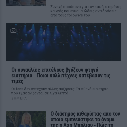
Συνεχή παράπονα για τον καφέ, στημένος
καβγάς και ενθουσιώδεις αντιδράσεις
από τους followers του
Οι συναυλίες επιτέλους βγάζουν φτηνά
εισιτήρια ‑ Ποιοι καλλιτέχνες κατέβασαν τις
τιμές
Οι fans δεν αντέχουν άλλες αυξήσεις: Τα φθηνά εισιτήρια
που εξαφανίζονται σε λίγα λεπτά
ΣΉΜΕΡΑ
Ο διάσημος κιθαρίστας απο τον
οποιο εμπνεύστηκε το όνομα
της η Αση Μπήλιου ‑ Πώς τη