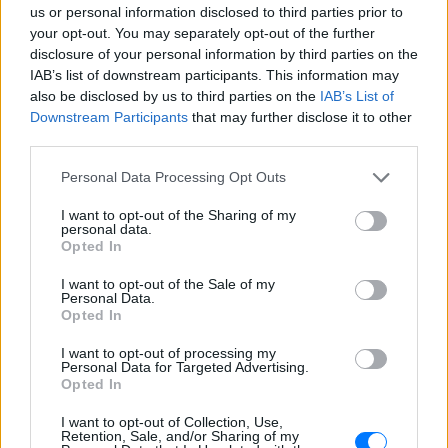
us or personal information disclosed to third parties prior to
your opt-out. You may separately opt-out of the further
disclosure of your personal information by third parties on the
IAB’s list of downstream participants. This information may
also be disclosed by us to third parties on the
IAB’s List of
Downstream Participants
that may further disclose it to other
third parties.
Ακολουθήστε το E-Radio.gr στο
Google News
και μάθετε πρώτοι
τα πιο hot νέα
.
Personal Data Processing Opt Outs
Διαβάστε περισσότερα θέματα για
Μόδα
,
I want to opt-out of the Sharing of my
personal data.
Ομορφιά
,
Σχέσεις
και φυσικά
Celebrities
στο νέο
Opted In
Pink.gr
!
I want to opt-out of the Sale of my
Personal Data.
Ακολουθήστε το E-Radio.gr και στο Instagram
Opted In
ΔΙΑΦΗΜΙΣΗ
I want to opt-out of processing my
Personal Data for Targeted Advertising.
Opted In
I want to opt-out of Collection, Use,
Retention, Sale, and/or Sharing of my