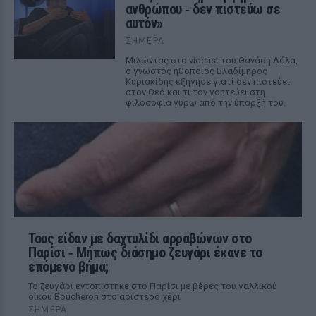
ανθρώπου ‑ δεν πιστεύω σε
αυτόν»
ΣΉΜΕΡΑ
Μιλώντας στο vidcast του Θανάση Λάλα,
ο γνωστός ηθοποιός Βλαδίμηρος
Κυριακίδης εξήγησε γιατί δεν πιστεύει
στον Θεό και τι τον γοητεύει στη
φιλοσοφία γύρω από την ύπαρξή του.
Τους είδαν με δαχτυλίδι αρραβώνων στο
Παρίσι ‑ Μήπως διάσημο ζευγάρι έκανε το
επόμενο βήμα;
Το ζευγάρι εντοπίστηκε στο Παρίσι με βέρες του γαλλικού
οίκου Boucheron στο αριστερό χέρι
ΣΉΜΕΡΑ