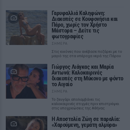
Γαρυφαλλιά Καληφώνη:
Διακοπές σε Κουφονήσια και
Πάρο, χωρίς τον Χρήστο
Μάστορα – Δείτε τις
φωτογραφίες
ΣΉΜΕΡΑ
Στις εικόνες που ανέβασε ποζάρει με το
μαγιό της στα υπέροχα νερά της Πάρου
Γιώργος Λιάγκας και Μαρία
Αντωνά: Καλοκαιρινές
διακοπές στη Μύκονο με φόντο
το Αιγαίο
ΣΉΜΕΡΑ
Το ζευγάρι απολαμβάνει τις
καλοκαιρινές στιγμές πριν επιστρέψει
στις υποχρεώσεις της Αθήνας
Η Αποστολία Ζώη σε παραλία:
«Χαρούμενη, γεμάτη αλμύρα»