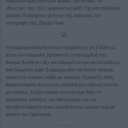
περισσότερες από μια φορές την Κύπρο, το
ιδιωτικό της τζετ, φέρνοντας μαζί της και πολλούς
άλλους διάσημους φίλους της αλλά και τον
σύντροφο της, Ζεράρ Πικέ.
Η διώροφη έπαυλη είναι κτισμένη σε γη 2.500τ.μ.,
είναι λειτουργική, βρίσκεται στην καρδιά του
Ακάμα, διαθέτει έξι υπνοδωμάτια και οκτώ μπάνια,
ένα δωμάτιο έχει διαμορφωθεί σε home cinema,
τεράστιο σαλόνι, κάβα με κρασιά, τζακούζι, σπα,
θερμαινόμενη πισίνα και μεγάλη εξωτερική πισίνα
με κήπους. Η εξωτερική πισίνα έχει θέα το
απέραντο γαλάζιο της Μεσογείου και τα
ηλιοβασιλέματα είναι μοναδικά και μαγευτικά με
φόντο την Γερόνησο.
ΔΙΑΦΗΜΙΣΗ