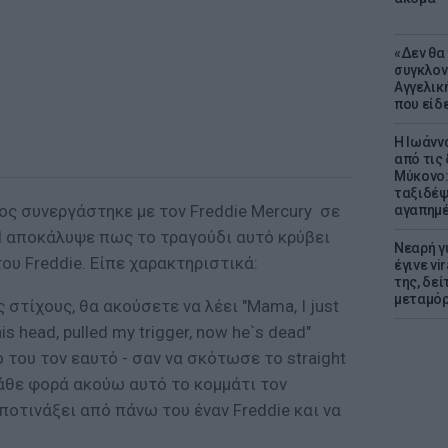
«Δεν θα
συγκλον
Αγγελική
που είδε
Η Ιωάνν
από τις
Μύκονο:
ταξιδέψε
ίος συνεργάστηκε με τον Freddie Mercury σε
αγαπημέ
il αποκάλυψε πως το τραγούδι αυτό κρύβει
Νεαρή γ
ου Freddie. Είπε χαρακτηριστικά:
έγινε vi
της, δε
μεταμό
στίχους, θα ακούσετε να λέει "Mama, I just
his head, pulled my trigger, now he`s dead"
ο του τον εαυτό - σαν να σκότωσε το straight
κάθε φορά ακούω αυτό το κομμάτι τον
οτινάξει από πάνω του έναν Freddie και να