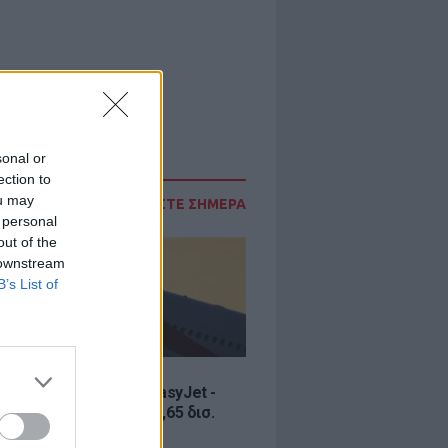
sonal or
ection to
ou may
ΔΙΑΒΑΣΤΕ ΣΗΜΕΡΑ
 personal
out of the
 downstream
B’s List of
Σ
ία εξαγοράς για την EasyJet -
ερικανική Appolo για 6,65 δισ.