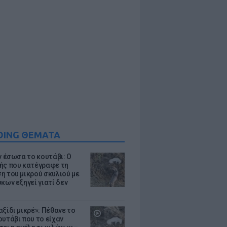
DING ΘΕΜΑΤΑ
ν έσωσα το κουτάβι: Ο
ής που κατέγραφε τη
η του μικρού σκυλιού με
κων εξηγεί γιατί δεν
ξίδι μικρέ»: Πέθανε το
ουτάβι που το είχαν