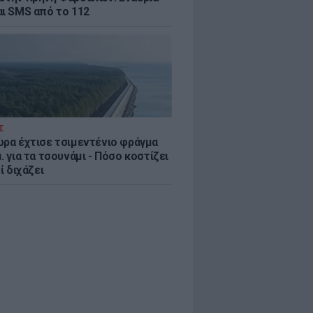
αι SMS από το 112
Σ
ώρα έχτισε τσιμεντένιο φράγμα
. για τα τσουνάμι - Πόσο κοστίζει
τί διχάζει