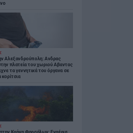
ίνο
Σ
ην Αλεξανδρούπολη: Ανδρας
στην πλατεία του χωριού Αβαντας
ιχνε τα γεννητικά του όργανα σε
 κορίτσια
Σ
στην Κρήνη Φαρσάλων: Εναέρια