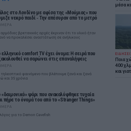
μέσα κ
άλος στο Λονδίνο με αφίσα της «Μούμιας» που
ύμιζε νεκρό παιδί ‑ Την απέσυραν από το μετρό
ΉΜΕΡΑ
 αρμόδιες βρετανικές αρχές έκριναν ότι το υλικό ήταν
ανό να προκαλέσει αναστάτωση σε ανήλικους
ο ελληνικό comfort TV έχει όνομα: Η σειρά που
ΕΙΔΗΣΕΙ
ξακολουθεί να σαρώνει στις επαναλήψεις
Ποια χ
400 χλμ
ΉΜΕΡΑ
και για
 τηλεοπτικό φαινόμενο που βλέπουμε ξανά και ξανά
ώ και 35 χρόνια
ο «δαιμονικό» ψάρι που ανακαλύφθηκε τυχαία
αι πήρε το όνομά του από το «Stranger Things»
ΉΜΕΡΑ
λόγος για το Demon Cavefish