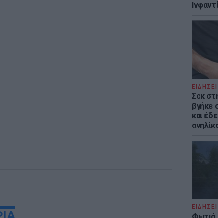
Ινφαντ
ΕΙΔΗΣΕΙ
Σοκ στ
βγήκε 
και έδε
ανηλίκα
ΕΙΔΗΣΕΙ
ΡΙΑ
Φωτιά 