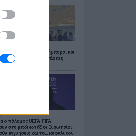
Σ
 «Οι κάτοικοι είναι ανήμποροι και
ι αγωνία» - 5.000 μετανάστες
νουν στην περιοχή
Σ
ρα ο πόλεμος UEFA-FIFA:
ουν στο μποϊκοτάζ οι Ευρωπαίοι
ούν εγγυήσεις και το... κεφάλι του