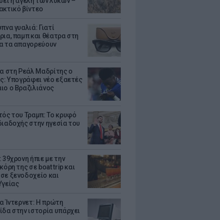
σει η αγέλη των λύκων –
ακτικό βίντεο
πνα γυαλιά: Γιατί
ρια, παμπ και θέατρα στη
α τα απαγορεύουν
τα στη Ρεάλ Μαδρίτης ο
υς: Υπογράφει νέο εξαετές
ιο ο Βραζιλιάνος
τός του Τραμπ: Το κρυφό
διαδοχής στην ηγεσία του
 39χρονη ήπιε με την
κόρη της σε boat trip και
σε ξενοδοχείο και
Υγείας
ια Ίντερνετ: Η πρώτη
ίδα στην ιστορία υπάρχει