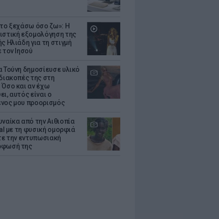
 το ξεχάσω όσο ζω»: Η
ιστική εξομολόγηση της
ς Ηλιάδη για τη στιγμή
 τον Ιησού
α Τούνη δημοσίευσε υλικό
 διακοπές της στη
 Όσο και αν έχω
ι, αυτός είναι ο
νος μου προορισμός
υναίκα από την Αιθιοπία
ral με τη φυσική ομορφιά
ίτε την εντυπωσιακή
ρφωσή της