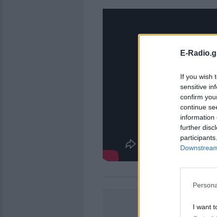
E-Radio.g
If you wish 
sensitive in
confirm you
continue se
information 
further disc
participants
Downstream 
Persona
I want t