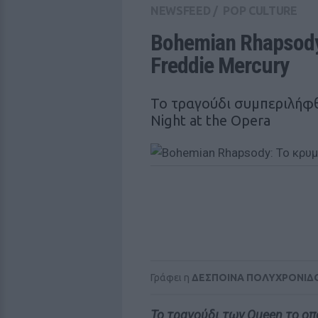
NEWSFEED
/
POP CULTURE
Bohemian Rhapsody
Freddie Mercury
Το τραγούδι συμπεριλήφ
Night at the Opera
Γράφει η
ΔΕΣΠΟΙΝΑ ΠΟΛΥΧΡΟΝΙΔ
To τραγούδι των Queen το οπ