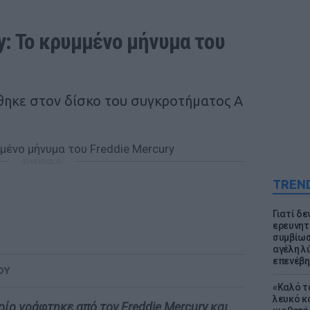
: Το κρυμμένο μήνυμα του 
θηκε στον δίσκο του συγκροτήματος A
ΔΙΑΦΗΜΙΣΗ
TREN
Γιατί δε
ερευνητ
συμβίωσ
αγέλη λύ
επενέβη
ΟΥ
«Καλό τα
λευκό κ
οίο γράφτηκε από τον Freddie Mercury και