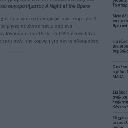
υιοθετή
Το σπαρ
ου συγκροτήματος A Night at the Opera
Meta έξυ
υχία το άφησε στην κορυφή των τσαρτ για 9
εστιατό
ούς μήνες πούλησε πάνω από ένα
Βρετανί
ον Ιανουάριο του 1976. Το 1991 έκανε ξανά
ς και πάλι την κορυφή για πέντε εβδομάδες.
Για πάν
Βινίσιο
συμβόλα
ΔΙΑΦΗΜΙΣΗ
Ο εκλεκ
σχέδιο 
MAGA
Σκιάθος:
ανήλικη 
λεηλάτη
Κέντρο 
35 χρόν
ιστοσελ
ακόμα