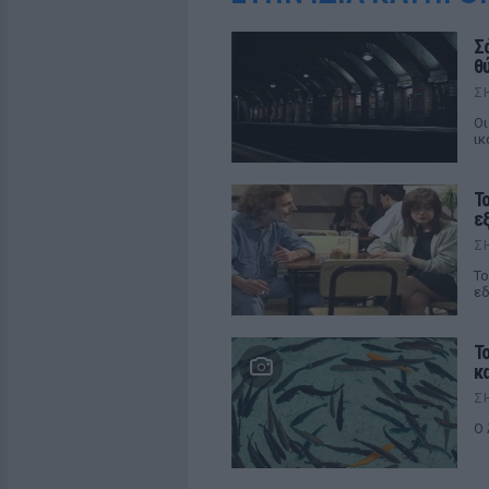
Σ
θ
Σ
Οι
ικ
Τ
ε
Σ
Το
εδ
Τ
κ
Σ
Ο 