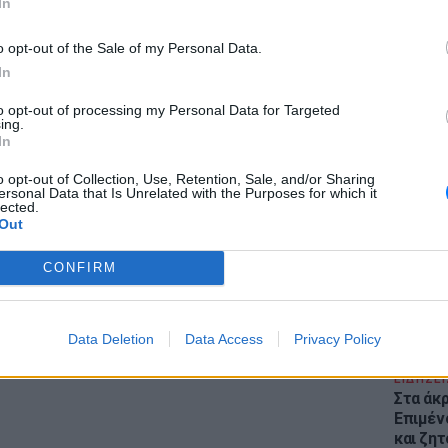
In
o opt-out of the Sale of my Personal Data.
In
to opt-out of processing my Personal Data for Targeted
ing.
In
ΕΙΔΗΣΕΙ
Θέουτα:
gr στο
Google News
και μάθετε πρώτοι
τα
o opt-out of Collection, Use, Retention, Sale, and/or Sharing
γεμάτο
ersonal Data that Is Unrelated with the Purposes for which it
lected.
παραμέ
Out
έματα για
Μόδα
,
Ομορφιά
,
Σχέσεις
και
ink.gr
!
CONFIRM
r και στο Instagram
Data Deletion
Data Access
Privacy Policy
ΔΙΑΦΗΜΙΣΗ
ΕΙΔΗΣΕΙ
Στα άκ
Επιμέν
και ζητ