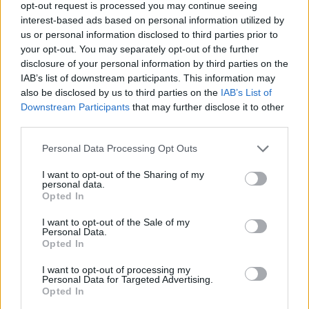
opt-out request is processed you may continue seeing
Αφήστε τον εαυτό σας να απολαύσει
interest-based ads based on personal information utilized by
τις φαντασιώσεις σας, καθώς μπορεί
us or personal information disclosed to third parties prior to
να γίνουν πραγματικότητα.
your opt-out. You may separately opt-out of the further
disclosure of your personal information by third parties on the
IAB’s list of downstream participants. This information may
ΙΧΘΕΙΣ
also be disclosed by us to third parties on the
IAB’s List of
Downstream Participants
that may further disclose it to other
Να είστε συντηρητικοί με τα «ναι» που
third parties.
λέτε και τις συζητήσεις που ανοίγετε
Personal Data Processing Opt Outs
– και θα βρείτε την τέλεια ισορροπία.
I want to opt-out of the Sharing of my
personal data.
ΔΙΑΦΗΜΙΣΗ
Opted In
I want to opt-out of the Sale of my
Personal Data.
Opted In
I want to opt-out of processing my
Personal Data for Targeted Advertising.
Opted In