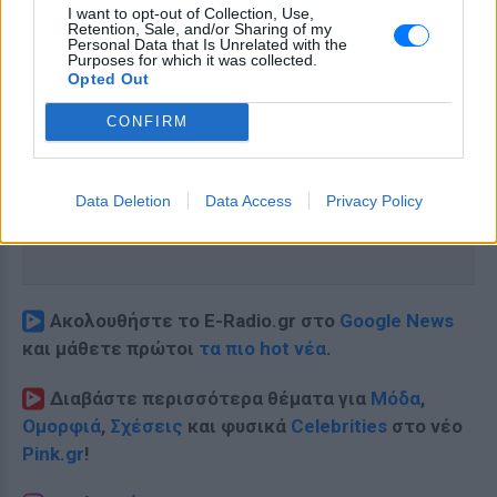
I want to opt-out of Collection, Use,
Retention, Sale, and/or Sharing of my
Personal Data that Is Unrelated with the
Purposes for which it was collected.
Opted Out
CONFIRM
Data Deletion
Data Access
Privacy Policy
Ακολουθήστε το E-Radio.gr στο
Google News
και μάθετε πρώτοι
τα πιο hot νέα
.
Διαβάστε περισσότερα θέματα για
Μόδα
,
Ομορφιά
,
Σχέσεις
και φυσικά
Celebrities
στο νέο
Pink.gr
!