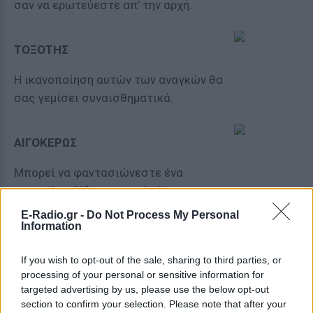
σαν να ερωτεύεστε απ’ την αρχή.
ΤΟΞΟΤΗΣ
Η ικανοποίηση αυτών των αναγκών θα
σας γεμίσει συναισθηματικά.
ΑΙΓΟΚΕΡΩΣ
Μπορεί να φαντασιώνεστε ένα
μακρινό ταξίδι στο οποίο θα
συναντήσετε το άλλο σας μισό ή να
E-Radio.gr -
Do Not Process My Personal
Information
μοιραστείτε μια νέα εμπειρία με το
ταίρι σας.
If you wish to opt-out of the sale, sharing to third parties, or
processing of your personal or sensitive information for
ΥΔΡΟΧΟΟΣ
targeted advertising by us, please use the below opt-out
section to confirm your selection. Please note that after your