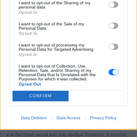
I want to opt-out of the Sharing of my
λαμβάνοντας υπόψη κάθε πρόσφορο στοιχείο
personal data.
Opted In
σχετικά με τους συντελεστές κερδοφορίας των
δραστηριοτήτων αυτών.
I want to opt-out of the Sale of my
Personal Data.
Opted In
Ο αριθμός των δόσεων που καθορίζεται από τη
Φορολογική Διοίκηση για οφειλές της
I want to opt-out of processing my
Personal Data for Targeted Advertising.
υποπερίπτωσης α’ (ii), δεν μπορεί να είναι
Opted In
μικρότερος των είκοσι τεσσάρων (24), υπό τον
περιορισμό του ελάχιστου ποσού μηνιαίας δόσης. Ο
I want to opt-out of Collection, Use,
Retention, Sale, and/or Sharing of my
οφειλέτης μπορεί να επιλέξει την αποπληρωμή σε
Personal Data that Is Unrelated with the
Purposes for which it was collected.
λιγότερες των είκοσι τεσσάρων (24) μηνιαίων
Opted Out
δόσεων.
CONFIRM
γ. Σε περίπτωση απώλειας της ρύθμισης,
επιτρέπεται, με τους όρους και τις προϋποθέσεις
Data Deletion
Data Access
Privacy Policy
των περιπτώσεων α’ και β’, η υπαγωγή της ίδιας
οφειλής ανά οφειλέτη στη ρύθμιση του παρόντος
για δεύτερη φορά και για αριθμό δόσεων, ο οποίος