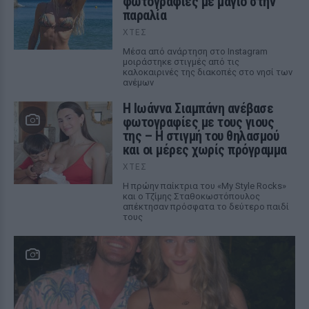
φωτογραφίες με μαγιό στην
παραλία
ΧΤΕΣ
Μέσα από ανάρτηση στο Instagram
μοιράστηκε στιγμές από τις
καλοκαιρινές της διακοπές στο νησί των
ανέμων
H Ιωάννα Σιαμπάνη ανέβασε
φωτογραφίες με τους γιους
της – Η στιγμή του θηλασμού
και οι μέρες χωρίς πρόγραμμα
ΧΤΕΣ
Η πρώην παίκτρια του «My Style Rocks»
και ο Τζίμης Σταθοκωστόπουλος
απέκτησαν πρόσφατα το δεύτερο παιδί
τους