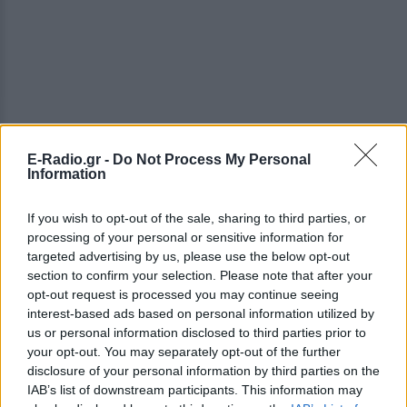
E-Radio.gr -
Do Not Process My Personal
Information
ΔΕΙΤΕ ΕΠΙΣΗΣ
If you wish to opt-out of the sale, sharing to third parties, or
processing of your personal or sensitive information for
targeted advertising by us, please use the below opt-out
ΣΤΗΝ ΙΔΙΑ ΚΑΤΗΓΟΡΙΑ
section to confirm your selection. Please note that after your
opt-out request is processed you may continue seeing
Βάλια Χατζηθεοδώρου: Μπικίνι
interest-based ads based on personal information utilized by
και βραδινές έξοδοι στη
us or personal information disclosed to third parties prior to
Μύκονο – Οι φωτογραφίες της
your opt-out. You may separately opt-out of the further
ΣΉΜΕΡΑ
disclosure of your personal information by third parties on the
IAB’s list of downstream participants. This information may
Η παρουσιάστρια μοιράστηκε στο