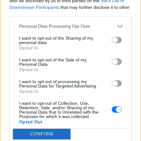
Instagram σειρά στιγμιότυπων από τις
also be disclosed by us to third parties on the
IAB’s List of
καλοκαιρινές της διακοπές στο «νησί
Downstream Participants
that may further disclose it to other
των ανέμων».
third parties.
Η Γαρυφαλλιά Καληφώνη στην
Personal Data Processing Opt Outs
Πάρο με μαύρο μπικίνι ‑ δείτε
τις πόζες της
I want to opt-out of the Sharing of my
ΣΉΜΕΡΑ
personal data.
Opted In
Το μοντέλο μοιράστηκε φωτογραφίες
από τις καλοκαιρινές της διακοπές στο
I want to opt-out of the Sale of my
νησί των Κυκλάδων
Personal Data.
Opted In
Ιωάννα Τούνη: «Έβγαλα όλο το
βράδυ στο νοσοκομείο με ορούς
I want to opt-out of processing my
και αντιβιώσεις»
Personal Data for Targeted Advertising.
Opted In
ΣΉΜΕΡΑ
Η επιχειρηματίας έπαθε τροφική
I want to opt-out of Collection, Use,
δηλητηρίαση και μοιράστηκε με τους
Retention, Sale, and/or Sharing of my
followers της στο Instagram τις δύσκολες
Personal Data that Is Unrelated with the
ώρες που πέρασε.
Purposes for which it was collected.
Opted Out
CONFIRM