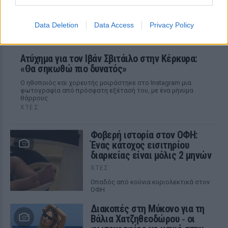
Data Deletion
Data Access
Privacy Policy
Ατύχημα για τον Ιβάν Σβιτάιλο στην Κέρκυρα:
«Θα σηκωθώ πιο δυνατός»
Ο ηθοποιός και χορευτής μοιράστηκε στο Instagram μια
φωτογραφία από πρόσφατη εξέτασή του, με ένα μήνυμα
θάρρους
ΧΤΕΣ
Φοβερή ιστορία στον ΟΦΗ:
Ένας κάτοχος εισιτηρίου
διαρκείας είναι μόλις 2 μηνών
ΧΤΕΣ
Οπαδός από κούνια κυριολεκτικά στον
ΟΦΗ
Διακοπές στη Μύκονο για τη
Βάλια Χατζηθεοδώρου ‑ οι