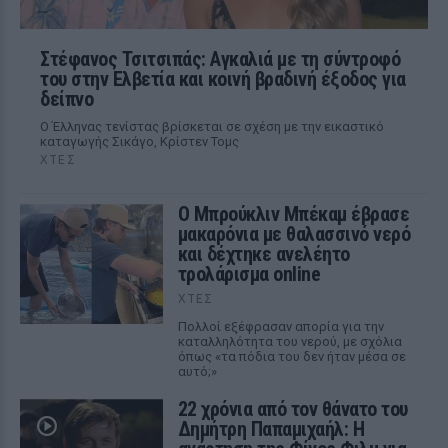
Στέφανος Τσιτσιπάς: Αγκαλιά με τη σύντροφό
του στην Ελβετία και κοινή βραδινή έξοδος για
δείπνο
Ο Έλληνας τενίστας βρίσκεται σε σχέση με την εικαστικό
καταγωγής Σικάγο, Κρίστεν Τομς
ΧΤΕΣ
Ο Μπρούκλιν Μπέκαμ έβρασε
μακαρόνια με θαλασσινό νερό
και δέχτηκε ανελέητο
τρολάρισμα online
ΧΤΕΣ
Πολλοί εξέφρασαν απορία για την
καταλληλότητα του νερού, με σχόλια
όπως «τα πόδια του δεν ήταν μέσα σε
αυτό;»
22 χρόνια από τον θάνατο του
Δημήτρη Παπαμιχαήλ: Η