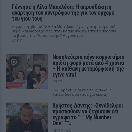
Γέννησε η Λίλα Μπακλέση: Η απροσδόκητη
ανάρτηση του συντρόφου της για τον ερχομό
του γιου τους
Η γνωστή ηθοποιός Λίλα Μπακλέση έγινε για πρώτη φορά
μαμά, καλωσορίζοντας στον κόσμο ένα υγιέστατο αγοράκι
το βράδυ της Παρασκευής 7 Αυγούστου.
ΧΤΕΣ
Νοσηλεύτρια πήγε κομμωτήριο
πρώτη φορά μετά από 4 χρόνια
– Η απίθανη μεταμόρφωσή της
έγινε viral
ΧΤΕΣ
Ενώ φρόντιζε όλους τους άλλους...
κανείς δεν φρόντισε για εκείνη
Χρήστος Δάντης: «Συνάδελφοι
προσπαθούν να ξεχάσουν ότι
έγραψα το """"My Number
One""""»
ΠΡΟΧΤΈΣ