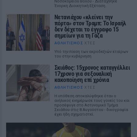
Νοσοκομείου Βόλου - Διατάχθηκε
Ένορκη Διοικητική Εξέταση.
Νετανιάχου «κλείνει την
πόρτα» στον Τραμπ: Το Ισραήλ
δεν δέχεται το έγγραφο 15
σημείων για τη Γάζα
ΑΘΛΗΤΙΣΜΌΣ
ΧΤΕΣ
Υπό την πίεση των ακροδεξιών εταίρων
του στην κυβέρνηση
Σκιάθος: 15χρονος καταγγέλλει
17χρονο για σεξουαλική
κακοποίηση επί χρόνια
ΑΘΛΗΤΙΣΜΌΣ
ΧΤΕΣ
Η υπόθεση αποκαλύφθηκε όταν ο
ανήλικος ενημέρωσε τους γονείς του και
προσέφυγε στο Αστυνομικό Τμήμα
Σκιάθου στις 8 Αυγούστου - δικογραφία
έχει ήδη σχηματιστεί.