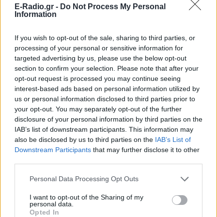
E-Radio.gr -
Do Not Process My Personal
Information
If you wish to opt-out of the sale, sharing to third parties, or
processing of your personal or sensitive information for
targeted advertising by us, please use the below opt-out
section to confirm your selection. Please note that after your
ΔΕΙΤΕ ΕΠΙΣΗΣ
opt-out request is processed you may continue seeing
interest-based ads based on personal information utilized by
ΣΤΗΝ ΙΔΙΑ ΚΑΤΗΓΟΡΙΑ
us or personal information disclosed to third parties prior to
your opt-out. You may separately opt-out of the further
Γιαννακόπουλος για Ολυμπιακό:
disclosure of your personal information by third parties on the
«Πριν 10 χρόνια φώναζαν
IAB’s list of downstream participants. This information may
οφσάιντ, δεν ήξεραν ότι η
also be disclosed by us to third parties on the
IAB’s List of
μπάλα μπάσκετ είναι
Downstream Participants
that may further disclose it to other
πορτοκαλί»
third parties.
ΑΘΛΗΤΙΣΜΌΣ
ΧΤΕΣ
Personal Data Processing Opt Outs
Ο Δημήτρης Γιαννακόπουλος έδωσε
συνέντευξη στους «EuroInsiders» και
I want to opt-out of the Sharing of my
αναφέρθηκε, μεταξύ άλλων, στην
personal data.
αντιπαλότητα με τον Ολυμπιακό και στο
Opted In
τι πήγε λάθος την περσινή σεζόν