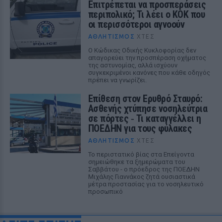
Επιτρέπεται να προσπεράσεις
περιπολικό; Τι λέει ο ΚΟΚ που
οι περισσότεροι αγνοούν
ΑΘΛΗΤΙΣΜΌΣ
ΧΤΕΣ
Ο Κώδικας Οδικής Κυκλοφορίας δεν
απαγορεύει την προσπέραση οχήματος
της αστυνομίας, αλλά ισχύουν
συγκεκριμένοι κανόνες που κάθε οδηγός
πρέπει να γνωρίζει.
Επίθεση στον Ερυθρό Σταυρό:
Ασθενής χτύπησε νοσηλεύτρια
σε πόρτες ‑ Τι καταγγέλλει η
ΠΟΕΔΗΝ για τους φύλακες
ΑΘΛΗΤΙΣΜΌΣ
ΧΤΕΣ
Το περιστατικό βίας στα Επείγοντα
σημειώθηκε τα ξημερώματα του
Σαββάτου - ο πρόεδρος της ΠΟΕΔΗΝ
Μιχάλης Γιαννάκος ζητά ουσιαστικά
μέτρα προστασίας για το νοσηλευτικό
προσωπικό