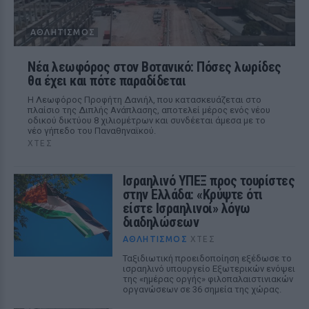
ΑΘΛΗΤΙΣΜΌΣ
Νέα λεωφόρος στον Βοτανικό: Πόσες λωρίδες
θα έχει και πότε παραδίδεται
Η Λεωφόρος Προφήτη Δανιήλ, που κατασκευάζεται στο
πλαίσιο της Διπλής Ανάπλασης, αποτελεί μέρος ενός νέου
οδικού δικτύου 8 χιλιομέτρων και συνδέεται άμεσα με το
νέο γήπεδο του Παναθηναϊκού.
ΧΤΕΣ
Ισραηλινό ΥΠΕΞ προς τουρίστες
στην Ελλάδα: «Κρύψτε ότι
είστε Ισραηλινοί» λόγω
διαδηλώσεων
ΑΘΛΗΤΙΣΜΌΣ
ΧΤΕΣ
Ταξιδιωτική προειδοποίηση εξέδωσε το
ισραηλινό υπουργείο Εξωτερικών ενόψει
της «ημέρας οργής» φιλοπαλαιστινιακών
οργανώσεων σε 36 σημεία της χώρας.