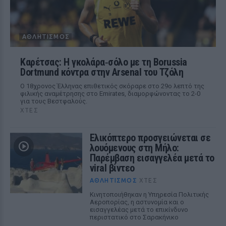
ΑΘΛΗΤΙΣΜΌΣ
Καρέτσας: Η γκολάρα‑σόλο με τη Borussia
Dortmund κόντρα στην Arsenal του Τζόλη
Ο 18χρονος Έλληνας επιθετικός σκόραρε στο 29ο λεπτό της
φιλικής αναμέτρησης στο Emirates, διαμορφώνοντας το 2-0
για τους Βεστφαλούς.
ΧΤΕΣ
Ελικόπτερο προσγειώνεται σε
λουόμενους στη Μήλο:
Παρέμβαση εισαγγελέα μετά το
viral βίντεο
ΑΘΛΗΤΙΣΜΌΣ
ΧΤΕΣ
Κινητοποιήθηκαν η Υπηρεσία Πολιτικής
Αεροπορίας, η αστυνομία και ο
εισαγγελέας μετά το επικίνδυνο
περιστατικό στο Σαρακήνικο