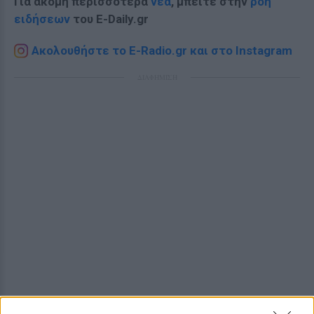
Για ακόμη περισσότερα
νέα
, μπείτε στην
ροή
ειδήσεων
του E-Daily.gr
Ακολουθήστε το E-Radio.gr και στο Instagram
ΔΙΑΦΗΜΙΣΗ