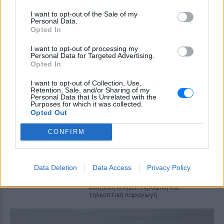
Αλογα σε πανηγύρια της
I want to opt-out of the Sale of my
Personal Data.
Λέσβου: Η A Promise to Animals
Opted In
απαντά σε όσους θεωρούν την
κριτική «επίθεση στον τόπο»
I want to opt-out of processing my
Personal Data for Targeted Advertising.
ΑΘΛΗΤΙΣΜΌΣ
ΧΤΕΣ
Opted In
Βίντεο με άλογα να εκτελούν φιγούρες
δίπλα σε σπασμένα μπουκάλια
I want to opt-out of Collection, Use,
πυροδότησαν έντονη αντιπαράθεση στα
Retention, Sale, and/or Sharing of my
μέσα κοινωνικής δικτύωσης
Personal Data that Is Unrelated with the
Purposes for which it was collected.
Έφυγε από τη ζωή στα 74 του ο
Opted Out
σπουδαίος ηθοποιός Νίκος
Καλογερόπουλος
CONFIRM
ΑΘΛΗΤΙΣΜΌΣ
ΧΤΕΣ
Από τη «Λούφα και Παραλλαγή» και το
«Ρεμπέτικο» έως το «Μάθε παιδί μου
Data Deletion
Data Access
Privacy Policy
γράμματα» και το τηλεοπτικό
«Κάμπινγκ», τα έργα του σφράγισαν την
ελληνική κινηματογραφική και
τηλεοπτική παραγωγή