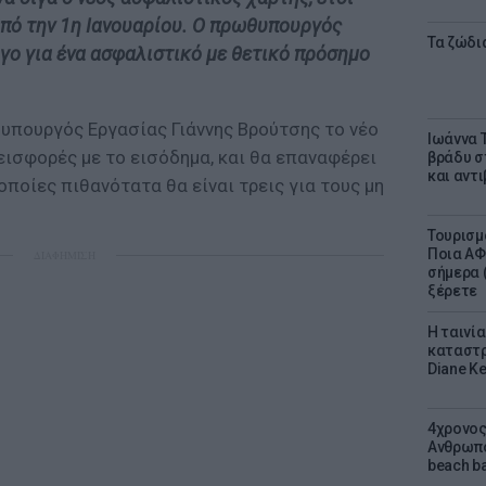
από την 1η Ιανουαρίου. Ο πρωθυπουργός
Τα ζώδια
γο για ένα ασφαλιστικό με θετικό πρόσημο
 υπουργός Εργασίας Γιάννης Βρούτσης το νέο
Ιωάννα 
εισφορές με το εισόδημα, και θα επαναφέρει
βράδυ σ
και αντ
οποίες πιθανότατα θα είναι τρεις για τους μη
Τουρισμ
Ποια ΑΦ
ΔΙΑΦΗΜΙΣΗ
σήμερα (
ξέρετε
Η ταινί
καταστρ
Diane K
4χρονος
Ανθρωπο
beach ba