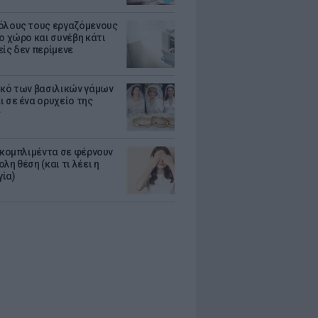
όλους τους εργαζόμενους
ο χώρο και συνέβη κάτι
είς δεν περίμενε
ικό των βασιλικών γάμων
ι σε ένα ορυχείο της
ς
α κομπλιμέντα σε φέρνουν
λη θέση (και τι λέει η
ία)