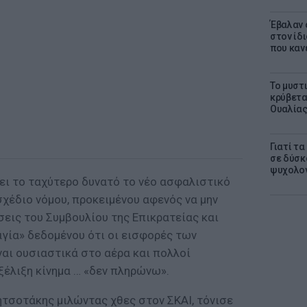
Έβαλαν 
στον ίδι
που καν
Το μυστ
κρύβετα
Ουαλία
Γιατί τ
σε δύσκο
ψυχολογ
ει το ταχύτερο δυνατό το νέο ασφαλιστικό
 σχέδιο νόμου, προκειμένου αφενός να μην
σεις του Συμβουλίου της Επικρατείας και
αγία» δεδομένου ότι οι εισφορές των
αι ουσιαστικά στο αέρα και πολλοί
ξέλιξη κίνημα … «δεν πληρώνω».
σοτάκης μιλώντας χθες στον ΣΚΑΙ, τόνισε