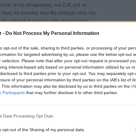
στεί στις αποφάσεις του ΣτΕ για το
 πως το σύνολο, που θα υπάρχει από τις
 νέο ασφαλιστικό και την φορολογική
ικά θετικό. Είπε ακόμη ότι το νέο
r -
Do Not Process My Personal Information
ι δίκαιο.
to opt-out of the sale, sharing to third parties, or processing of your per
ρούγκαλου ο πρωθυπουργός ανέφερε ότι «η
formation for targeted advertising by us, please use the below opt-out s
ε. Εμείς θα προσαρμοστούμε σε αυτές τις
r selection. Please note that after your opt-out request is processed y
γκαστική προσαρμογή. Από τη στιγμή που
eing interest-based ads based on personal information utilized by us or
τος με τις εισφορές των ελευθέρων
disclosed to third parties prior to your opt-out. You may separately opt-
losure of your personal information by third parties on the IAB’s list of
μα κατέρρευσε. Πάμε σε ένα νέο σύστημα
. This information may also be disclosed by us to third parties on the
IA
κής και ασφαλιστικής επιβάρυνσης όλοι θα
Participants
that may further disclose it to other third parties.
κά. Το συνολικό όφελος θα είναι σημαντικό.
ΘΕΜΑΤ
ημαντικά την ασφαλιστική συνείδηση. Ένα
Η παρά
αντικά τα έσοδα για τον ΕΦΚΑ. Δεν έχω
της Ευ
l Data Processing Opt Outs
που θα γίνει αυτή η αποσύνδεση θα δούμε
πρόκλ
δημάτων».
o opt-out of the Sharing of my personal data.