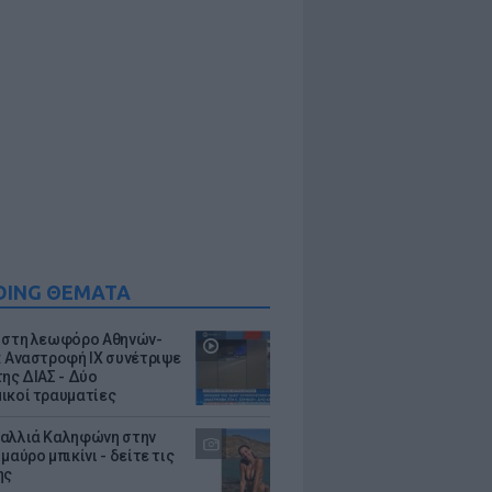
DING ΘΕΜΑΤΑ
 στη λεωφόρο Αθηνών-
: Αναστροφή ΙΧ συνέτριψε
της ΔΙΑΣ - Δύο
ικοί τραυματίες
αλλιά Καληφώνη στην
μαύρο μπικίνι - δείτε τις
ης