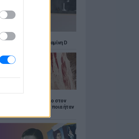
δια πως χρειάζεσαι βιταμίνη D
Α
αιότερο ξύλινο εργαλείο στον
βρέθηκε στην Ελλάδα - ποια ήταν
η του