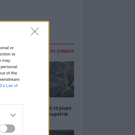
sonal or
ΔΙΑΒΑΣΤΕ ΣΗΜΕΡΑ
ection to
ou may
 personal
out of the
 downstream
B’s List of
Α
ξενη ελευθερία: Σε αυτή τη χώρα
ρώπης, το γuμνό δεν θεωρείται
ηση