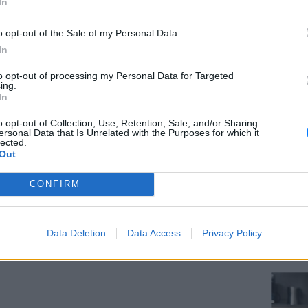
In
o opt-out of the Sale of my Personal Data.
ΜΙΣΗ
In
to opt-out of processing my Personal Data for Targeted
ΘΕΜΑΤ
ing.
Το μυσ
In
κρύβετ
o opt-out of Collection, Use, Retention, Sale, and/or Sharing
ersonal Data that Is Unrelated with the Purposes for which it
lected.
Out
CONFIRM
ΕΥ ΖΗΝ
Data Deletion
Data Access
Privacy Policy
Γιατί 
δύσκολη