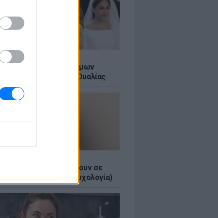
Α
τικό των βασιλικών γάμων
αι σε ένα ορυχείο της Ουαλίας
τα κομπλιμέντα σε φέρνουν σε
 θέση (και τι λέει η ψυχολογία)