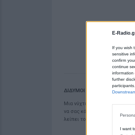
E-Radio.g
If you wish 
sensitive in
confirm you
continue se
information 
further disc
participants
ΔΙΔΥΜΟΙ
Downstream 
Μια νύχτα άσχημου ύπνου και
να σας κάνει να μην αισθάνεσ
Persona
λείπει το κίνητρο.
I want t