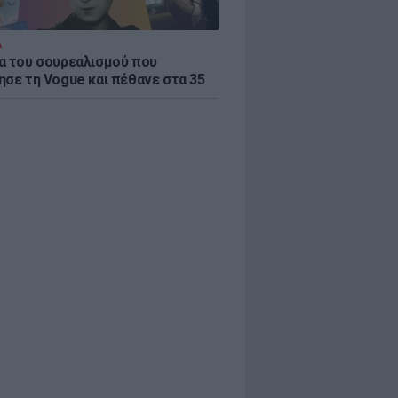
Α
α του σουρεαλισμού που
ησε τη Vogue και πέθανε στα 35