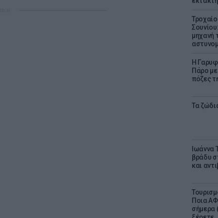
έκτακτη
ΜΙΣΗ
Τροχαίο
Σουνίου
μηχανή 
αστυνομ
Η Γαρυφ
Πάρο με 
πόζες τ
Τα ζώδια
Ιωάννα 
βράδυ σ
και αντ
Τουρισμ
Ποια ΑΦ
σήμερα (
ξέρετε