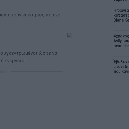
Η ταινί
ανιστούν ευκαιρίες που να
καταστρ
Diane K
4χρονος
Ανθρωπο
beach ba
 συγκεντρωμένοι ώστε να
ή ενέργεια!
Έβαλαν 
στον ίδι
που καν
ΜΙΣΗ