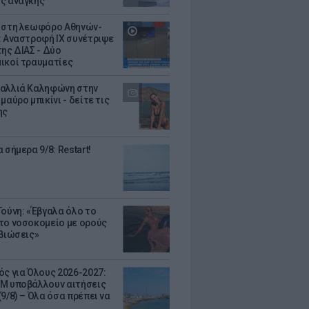
ς ανάγκης
 στη λεωφόρο Αθηνών-
: Αναστροφή ΙΧ συνέτριψε
της ΔΙΑΣ - Δύο
ικοί τραυματίες
αλλιά Καληφώνη στην
μαύρο μπικίνι - δείτε τις
ης
 σήμερα 9/8: Restart!
Τούνη: «Έβγαλα όλο το
το νοσοκομείο με ορούς
ιβιώσεις»
ός για Όλους 2026-2027:
Μ υποβάλλουν αιτήσεις
9/8) – Όλα όσα πρέπει να