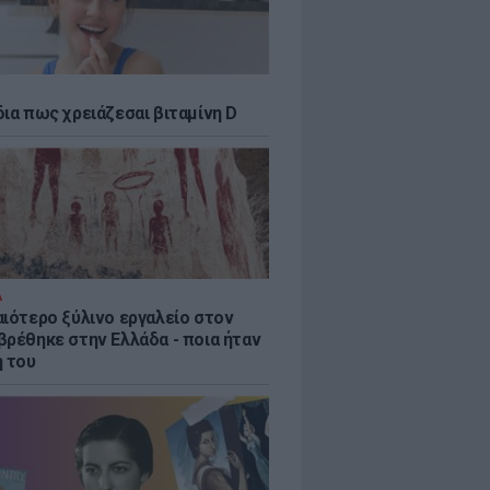
δια πως χρειάζεσαι βιταμίνη D
Α
αιότερο ξύλινο εργαλείο στον
βρέθηκε στην Ελλάδα - ποια ήταν
η του