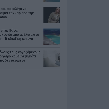
α που παραλίγο να
έψει την καριέρα της
eaton
 στην Πάρο:
κτονία από αμέλεια στο
r - Τι έδειξε η έρευνα
όλους τους εργαζόμενους
ο χώρο και συνέβη κάτι
είς δεν περίμενε