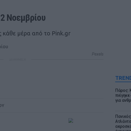
12 Noεμβρίου
 κάθε μέρα από το Pink.gr
Pexels
ΔΙΑΦΗΜΙΣΗ
TREN
Πάρος: 
πνίγηκε
για ανθ
ΟΥ
Πανικός
Ατλάντα
αεροσκά