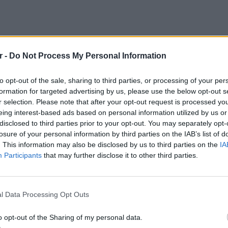
r -
Do Not Process My Personal Information
to opt-out of the sale, sharing to third parties, or processing of your per
formation for targeted advertising by us, please use the below opt-out s
r selection. Please note that after your opt-out request is processed y
eing interest-based ads based on personal information utilized by us or
disclosed to third parties prior to your opt-out. You may separately opt-
losure of your personal information by third parties on the IAB’s list of
. This information may also be disclosed by us to third parties on the
IA
Participants
that may further disclose it to other third parties.
ΘΕΜΑΤ
 περίεργων ονείρων μπορεί
Η παρά
τε πολύ καλά και να σας
της Ευ
l Data Processing Opt Outs
πρόκλ
o opt-out of the Sharing of my personal data.