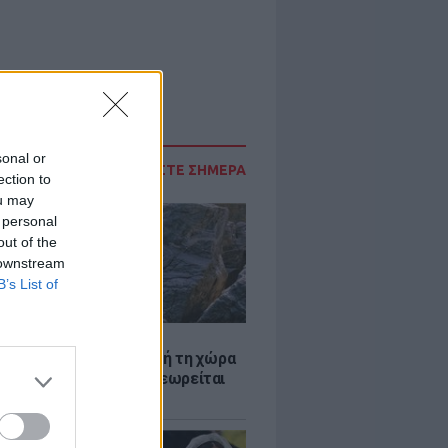
sonal or
ΔΙΑΒΑΣΤΕ ΣΗΜΕΡΑ
ection to
ou may
 personal
out of the
 downstream
B’s List of
Α
ξενη ελευθερία: Σε αυτή τη χώρα
ρώπης, το γuμνό δεν θεωρείται
ηση