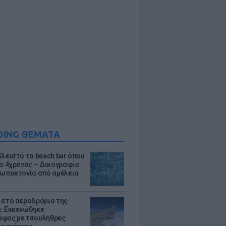
DING ΘΕΜΑΤΑ
Κλειστό το beach bar όπου
 ο 4χρονος – Δικογραφία
ρωποκτονία από αμέλεια
 στο αεροδρόμιο της
: Εκκενώθηκε
φος με τσουλήθρες