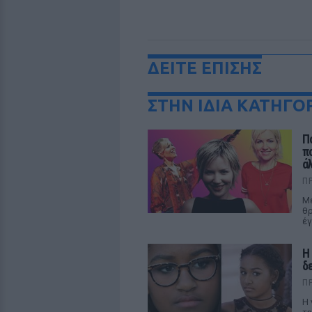
ΔΕΙΤΕ ΕΠΙΣΗΣ
ΣΤΗΝ ΙΔΙΑ ΚΑΤΗΓΟ
Π
π
ά
Π
Με
θρ
έγ
Η
δ
Π
Η 