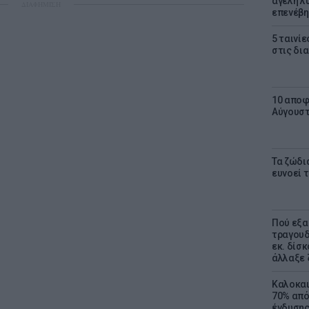
αγέλη λύ
ΔΙΑΦΗΜΙΣΗ
επενέβη
5 ταινίε
στις δι
10 αποφ
Αύγουσ
Τα ζώδια
ευνοεί 
Πού εξα
τραγουδ
εκ. δίσ
άλλαξε 
Καλοκαι
70% από
ένδυσης