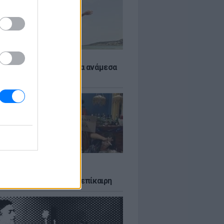
 αποφύγεις το σύγκαμα ανάμεσα
μηρούς
LTURE
δία που σατίρισε τον
υτισμό και παραμένει επίκαιρη