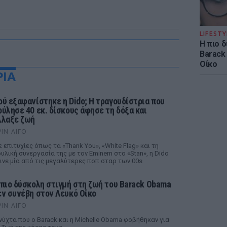
LIFESTY
Η πιο 
Barack
Οίκο
ΡΙΑ
ού εξαφανίστηκε η Dido; Η τραγουδίστρια που
ούλησε 40 εκ. δίσκους άφησε τη δόξα και
λλαξε ζωή
ΡΙΝ ΛΊΓΟ
 επιτυχίες όπως τα «Thank You», «White Flag» και τη
υλική συνεργασία της με τον Eminem στο «Stan», η Dido
ινε μία από τις μεγαλύτερες ποπ σταρ των 00s
 πιο δύσκολη στιγμή στη ζωή του Barack Obama
εν συνέβη στον Λευκό Οίκο
ΡΙΝ ΛΊΓΟ
νύχτα που ο Barack και η Michelle Obama φοβήθηκαν για