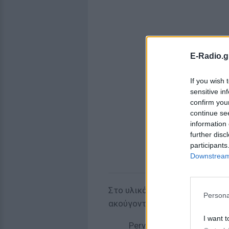
E-Radio.g
If you wish 
sensitive in
confirm you
continue se
information 
further disc
participants
Downstream 
Στο υλικό που βρέθηκε από τι
Persona
ακούγοντας το υλικό αμέσως 
I want t
Pervert filmed crawling on