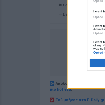
Opted 
in rooms
https://t.co/ZL
I want t
— Daily Mirror (@DailyMir
Opted 
I want 
Advertis
Opted 
I want t
of my P
was col
Opted 
Ακολουθήστε το E-Radio.
πιο hot νέα
.
Εσύ μπήκες στο E-Daily.gr