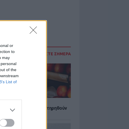
sonal or
ection to
ΔΙΑΒΑΣΤΕ ΣΗΜΕΡΑ
ou may
 personal
out of the
 downstream
B’s List of
τα που μπορουν να διατηρηθούν
ψυγείου το καλοκαίρι