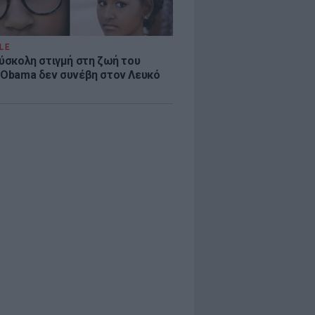
LE
δύσκολη στιγμή στη ζωή του
 Obama δεν συνέβη στον Λευκό