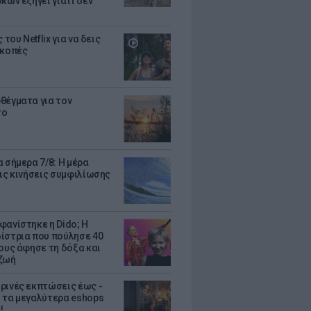
κων εξηγεί γιατί δεν
ς του Netflix για να δεις
ακοπές
θέγματα για τον
το
 σήμερα 7/8: Η μέρα
τις κινήσεις συμφιλίωσης
φανίστηκε η Dido; Η
ίστρια που πούλησε 40
κους άφησε τη δόξα και
ζωή
ρινές εκπτώσεις έως -
 τα μεγαλύτερα eshops
!