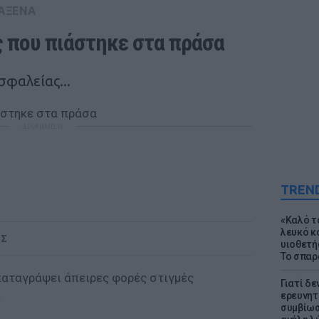
ΑΞΕΝΑ
ς που πιάστηκε στα πράσα
σφαλείας...
ΔΙΑΦΗΜΙΣΗ
TREN
«Καλό τα
λευκό κ
ΟΣ
υιοθετή
Το σπαρ
καταγράψει άπειρες φορές στιγμές
Γιατί δε
.
ερευνητ
συμβίωσ