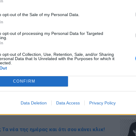
In
MllW3wLu
pic.twitter.com/8iWsIb6JAl
o opt-out of the Sale of my Personal Data.
ror)
5 Νοεμβρίου 2019
In
ΔΙΑΦΗΜΙΣΗ
to opt-out of processing my Personal Data for Targeted
ΕΥ ΖΗΝ
ing.
Πώς να
In
στους 
o opt-out of Collection, Use, Retention, Sale, and/or Sharing
ersonal Data that Is Unrelated with the Purposes for which it
lected.
Out
CONFIRM
POP CU
Data Deletion
Data Access
Privacy Policy
Η κωμω
gr στο
Google News
και μάθετε πρώτοι
τα
νεοπλο
; Τα νέα της ημέρας και ότι σου κάνει κλικ!