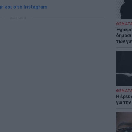
r και στο Instagram
ΔΙΑΦΗΜΙΣΗ
ΘΕΜΑΤ
Έγραψε 
δημοσι
των γυ
ΘΕΜΑΤ
Η έρευ
για τη