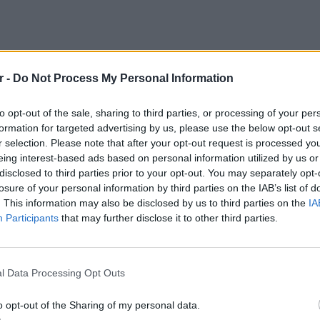
r -
Do Not Process My Personal Information
to opt-out of the sale, sharing to third parties, or processing of your per
formation for targeted advertising by us, please use the below opt-out s
r selection. Please note that after your opt-out request is processed y
eing interest-based ads based on personal information utilized by us or
disclosed to third parties prior to your opt-out. You may separately opt-
losure of your personal information by third parties on the IAB’s list of
. This information may also be disclosed by us to third parties on the
IA
Participants
that may further disclose it to other third parties.
ΕΥ ΖΗΝ
ς κάμερες πιάστηκε να αυτοικανοποιείται
6 φρού
l Data Processing Opt Outs
εκτός 
μετά την καταγραφή του.
o opt-out of the Sharing of my personal data.
 hotel corridor to hear couples having sex