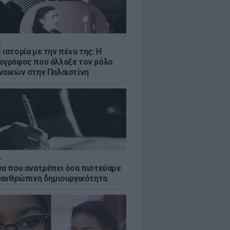
Α
ιστορία με την πένα της: Η
ογράφος που άλλαξε τον ρόλο
ναικών στην Παλαιστίνη
Α
να που ανατρέπει όσα πιστεύαμε
ν ανθρώπινη δημιουργικότητα