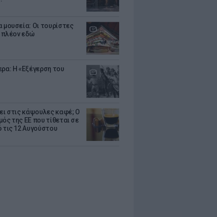
α μουσεία: Οι τουρίστες
 πλέον εδώ
ερα: Η «Εξέγερση του
ζει στις κάψουλες καφέ; Ο
μός της ΕΕ που τίθεται σε
ό τις 12 Αυγούστου