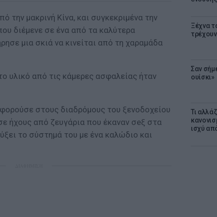
πό την μακρινή Κίνα, και συγκεκριμένα την
Ξέχνα τ
που διέμενε σε ένα από τα καλύτερα
τρέχουν
ρησε μια σκιά να κινείται από τη χαραμάδα
Σαν σήμ
το υλικό από τις κάμερες ασφαλείας ήταν
ουίσκι»
οφορούσε στους διαδρόμους του ξενοδοχείου
Τι αλλά
κανονισ
ε ήχους από ζευγάρια που έκαναν σeξ στα
ισχύ απ
ύξει το σύστημά του με ένα καλώδιο και
ΔΙΑΦΗΜΙΣΗ