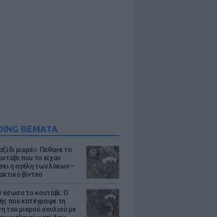
DING ΘΕΜΑΤΑ
ξίδι μικρέ»: Πέθανε το
ουτάβι που το είχαν
σει η αγέλη των λύκων –
ακτικό βίντεο
ν έσωσα το κουτάβι: Ο
ής που κατέγραφε τη
η του μικρού σκυλιού με