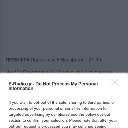
ΠΡΕΜΙΕΡΑ
Παρασκευή 8 Νοεμβρίου - 21.30
& κάθε Παρασκευή 21.30 μέχρι τις 3 Ιανουαρίου-
Διάρκεια έργου 75 λεπτά
E-Radio.gr -
Do Not Process My Personal
Information
Τιμή Εισιτηρίου 12 ευρώ- Φοιτητικό, παιδικό, ΑμεΑ,
Γκρουπ 8 ευρώ
If you wish to opt-out of the sale, sharing to third parties, or
processing of your personal or sensitive information for
ΔΙΑΦΗΜΙΣΗ
targeted advertising by us, please use the below opt-out
section to confirm your selection. Please note that after your
opt-out request is processed you may continue seeing