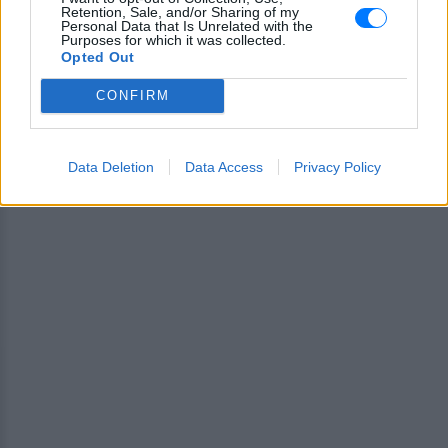
Retention, Sale, and/or Sharing of my
Εσύ μπήκες στο E-Daily.gr; Τα νέα της ημέρας
Personal Data that Is Unrelated with the
και ότι σου κάνει κλικ!
Purposes for which it was collected.
Opted Out
Ακολουθήστε το E-Radio.gr και στο Instagram
CONFIRM
ΔΙΑΦΗΜΙΣΗ
Data Deletion
Data Access
Privacy Policy