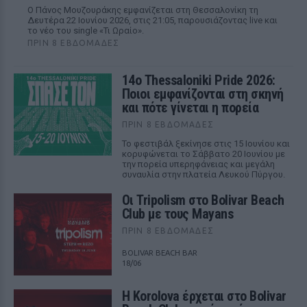
Ο Πάνος Μουζουράκης εμφανίζεται στη Θεσσαλονίκη τη
Δευτέρα 22 Ιουνίου 2026, στις 21:05, παρουσιάζοντας live και
το νέο του single «Τι Ωραίο».
ΠΡΙΝ 8 ΕΒΔΟΜΆΔΕΣ
14ο Thessaloniki Pride 2026:
Ποιοι εμφανίζονται στη σκηνή
και πότε γίνεται η πορεία
ΠΡΙΝ 8 ΕΒΔΟΜΆΔΕΣ
Το φεστιβάλ ξεκίνησε στις 15 Ιουνίου και
κορυφώνεται το Σάββατο 20 Ιουνίου με
την πορεία υπερηφάνειας και μεγάλη
συναυλία στην πλατεία Λευκού Πύργου.
Οι Tripolism στο Bolivar Beach
Club με τους Mayans
ΠΡΙΝ 8 ΕΒΔΟΜΆΔΕΣ
BOLIVAR BEACH BAR
18/06
Η Korolova έρχεται στο Bolivar