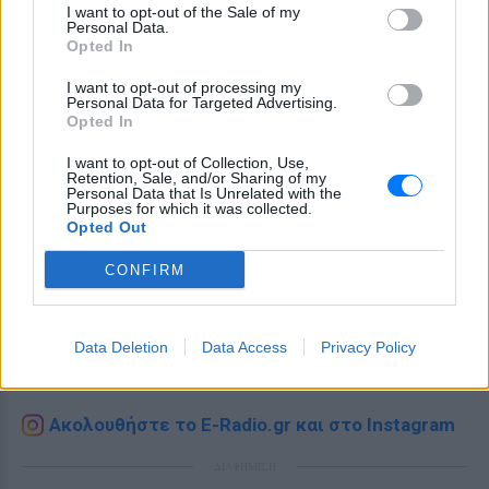
I want to opt-out of the Sale of my
Personal Data.
Opted In
I want to opt-out of processing my
Personal Data for Targeted Advertising.
Opted In
I want to opt-out of Collection, Use,
Retention, Sale, and/or Sharing of my
Personal Data that Is Unrelated with the
Purposes for which it was collected.
Opted Out
Ακολουθήστε το E-Radio.gr στο
Google News
CONFIRM
και μάθετε πρώτοι
τα πιο hot νέα
.
Εσύ μπήκες στο E-Daily.gr; Τα νέα της ημέρας
Data Deletion
Data Access
Privacy Policy
και ότι σου κάνει κλικ!
Ακολουθήστε το E-Radio.gr και στο Instagram
ΔΙΑΦΗΜΙΣΗ