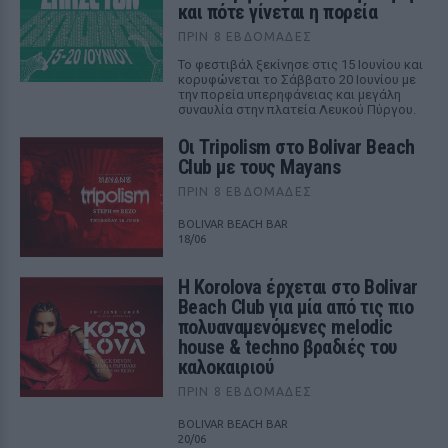
και πότε γίνεται η πορεία
ΠΡΙΝ 8 ΕΒΔΟΜΆΔΕΣ
Το φεστιβάλ ξεκίνησε στις 15 Ιουνίου και
κορυφώνεται το Σάββατο 20 Ιουνίου με
την πορεία υπερηφάνειας και μεγάλη
συναυλία στην πλατεία Λευκού Πύργου.
Οι Tripolism στο Bolivar Beach
Club με τους Mayans
ΠΡΙΝ 8 ΕΒΔΟΜΆΔΕΣ
BOLIVAR BEACH BAR
18/06
Η Korolova έρχεται στο Bolivar
Beach Club για μία από τις πιο
πολυαναμενόμενες melodic
house & techno βραδιές του
καλοκαιριού
ΠΡΙΝ 8 ΕΒΔΟΜΆΔΕΣ
BOLIVAR BEACH BAR
20/06