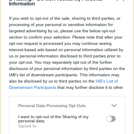
Information
Τετάρτη και Πέμπτη στον τελευταίο, μυστήριο τόπο
συνάντησης των δύο γυναικών, που η ζωή τους
If you wish to opt-out of the sale, sharing to third parties, or
απασχολεί ακόμα και σήμερα.
processing of your personal or sensitive information for
targeted advertising by us, please use the below opt-out
Θα λείπετε;
section to confirm your selection. Please note that after your
opt-out request is processed you may continue seeing
Διάρκεια: 70 λεπτά χωρίς διάλειμμα
interest-based ads based on personal information utilized by
us or personal information disclosed to third parties prior to
Προπώληση 8€ (ταμείο 10€ & 12€)
your opt-out. You may separately opt-out of the further
disclosure of your personal information by third parties on the
ΔΙΑΦΗΜΙΣΗ
IAB’s list of downstream participants. This information may
also be disclosed by us to third parties on the
IAB’s List of
Downstream Participants
that may further disclose it to other
third parties.
Personal Data Processing Opt Outs
I want to opt-out of the Sharing of my
personal data.
Opted In