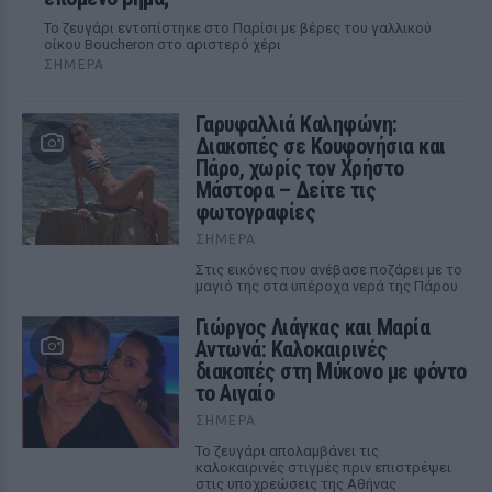
Το ζευγάρι εντοπίστηκε στο Παρίσι με βέρες του γαλλικού
οίκου Boucheron στο αριστερό χέρι
ΣΉΜΕΡΑ
Γαρυφαλλιά Καληφώνη:
Διακοπές σε Κουφονήσια και
Πάρο, χωρίς τον Χρήστο
Μάστορα – Δείτε τις
φωτογραφίες
ΣΉΜΕΡΑ
Στις εικόνες που ανέβασε ποζάρει με το
μαγιό της στα υπέροχα νερά της Πάρου
Γιώργος Λιάγκας και Μαρία
Αντωνά: Καλοκαιρινές
διακοπές στη Μύκονο με φόντο
το Αιγαίο
ΣΉΜΕΡΑ
Το ζευγάρι απολαμβάνει τις
καλοκαιρινές στιγμές πριν επιστρέψει
στις υποχρεώσεις της Αθήνας