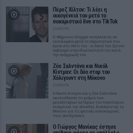
Πέρεζ Χίλτον: Τι λέει η
οικογένειά του μετά το
σοκαριστικό live στο TikTok
ΣΉΜΕΡΑ
Ο 48χρονος blogger νοσηλεύεται σε
νοσοκομείο μετά το περιστατικό που
έγινε στο σπίτι του - οι δικοί του ζητούν
σεβασμό στην ιδιωτικότητά του κατά
την ανάρρωσή του
Ζόε Σαλντάνα και Νικόλ
Κίντμαν: Οι δύο σταρ του
Χόλιγουντ στη Μύκονο
ΣΉΜΕΡΑ
Η Νικόλ Κίντμαν και η Ζόε Σαλντάνα
ακολούθησαν τα χνάρια των
μεγαλύτερων αστέρων του παγκόσμιου
σινεμά και της showbiz, διαλέγοντας τη
Μύκονο για τις φετινές καλοκαιρινές
τους αποδράσεις.
Ο Γιώργος Μανίκας έστησε
απίθανη φάρσα σε υπάλληλο