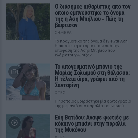
Ο διάσημος κιθαρίστας απο τον
οποιο εμπνεύστηκε το όνομα
της η Αση Μπήλιου ‑ Πώς τη
βάφτισαν
ΣΉΜΕΡΑ
Το πραγματικό της όνομα δεν είναι Αση:
Η απίστευτη ιστορία πίσω από την
απόφαση της Ασης Μπήλιου που
ελάχιστοι γνώριζαν
Το απογευματινό μπάνιο της
Μαρίας Σολωμού στη θάλασσα:
Η τέλεια ώρα, γράφει από τη
Σαντορίνη
ΧΤΕΣ
Η ηθοποιός μοιράστηκε μία φωτογραφία
της με μαγιό από παραλία του νησιού
Εύη Βατίδου: Αναψε φωτιές με
κόκκινο μπικίνι στην παραλία
της Μυκόνου
ΧΤΕΣ