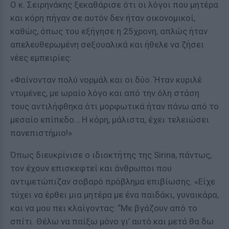
Ο κ. Σειρηνάκης ξεκαθάρισε ότι οι λόγοι που μητέρα
και κόρη πήγαν σε αυτόν δεν ήταν οικονομικοί,
καθώς, όπως του εξήγησε η 25χρονη, απλώς ήταν
απελευθερωμένη σeξουαλικά και ήθελε να ζήσει
νέες εμπειρίες:
«Φαίνονταν πολύ νορμάλ και οι δύο. Ήταν κυριλέ
ντυμένες, με ωραίο λόγο και από την όλη στάση
τους αντιλήφθηκα ότι μορφωτικά ήταν πάνω από το
μεσαίο επίπεδο… Η κόρη, μάλιστα, έχει τελειώσει
πανεπιστήμιο!»
Όπως διευκρίνισε ο ιδιοκτήτης της Sirina, πάντως,
τον έχουν επισκεφτεί και άνθρωποι που
αντιμετώπιζαν σοβαρό πρόβλημα επιβίωσης. «Είχε
τύχει να έρθει μια μητέρα με ένα παιδάκι, γυναικάρα,
και να μου πει κλαίγοντας: “Με βγάζουν από το
σπίτι. Θέλω να παίξω μόνο γι’ αυτό και μετά θα δω