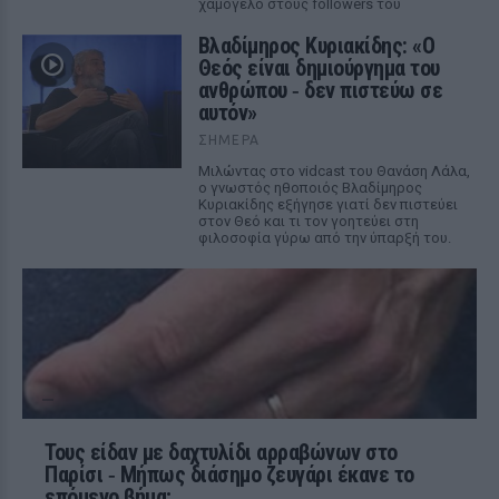
χαμόγελο στους followers του
Βλαδίμηρος Κυριακίδης: «Ο
Θεός είναι δημιούργημα του
ανθρώπου ‑ δεν πιστεύω σε
αυτόν»
ΣΉΜΕΡΑ
Μιλώντας στο vidcast του Θανάση Λάλα,
ο γνωστός ηθοποιός Βλαδίμηρος
Κυριακίδης εξήγησε γιατί δεν πιστεύει
στον Θεό και τι τον γοητεύει στη
φιλοσοφία γύρω από την ύπαρξή του.
Τους είδαν με δαχτυλίδι αρραβώνων στο
Παρίσι ‑ Μήπως διάσημο ζευγάρι έκανε το
επόμενο βήμα;