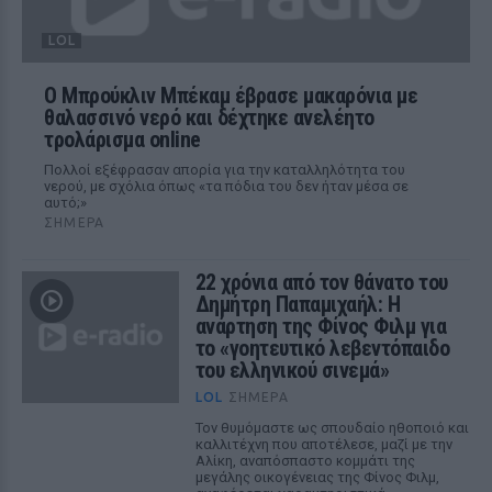
LOL
Ο Μπρούκλιν Μπέκαμ έβρασε μακαρόνια με
θαλασσινό νερό και δέχτηκε ανελέητο
τρολάρισμα online
Πολλοί εξέφρασαν απορία για την καταλληλότητα του
νερού, με σχόλια όπως «τα πόδια του δεν ήταν μέσα σε
αυτό;»
ΣΉΜΕΡΑ
22 χρόνια από τον θάνατο του
Δημήτρη Παπαμιχαήλ: Η
ανάρτηση της Φίνος Φιλμ για
το «γοητευτικό λεβεντόπαιδο
του ελληνικού σινεμά»
LOL
ΣΉΜΕΡΑ
Τον θυμόμαστε ως σπουδαίο ηθοποιό και
καλλιτέχνη που αποτέλεσε, μαζί με την
Αλίκη, αναπόσπαστο κομμάτι της
μεγάλης οικογένειας της Φίνος Φιλμ,