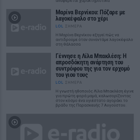
αναφέρεται χαρακτηριστικά
Μαρίνα Βερνίκου: Πόζαρε με
λαγοκέφαλο στο χέρι
LOL
ΣΉΜΕΡΑ
Η Μαρίνα Βερνίκου εξηγεί πώς να
αντιδρούμε όταν συναντάμε λαγοκέφαλο
στη θάλασσα
Γέννησε η Λίλα Μπακλέση: Η
απροσδόκητη ανάρτηση του
συντρόφου της για τον ερχομό
του γιου τους
LOL
ΣΉΜΕΡΑ
Η γνωστή ηθοποιός Λίλα Μπακλέση έγινε
για πρώτη φορά μαμά, καλωσορίζοντας
στον κόσμο ένα υγιέστατο αγοράκι το
βράδυ της Παρασκευής 7 Αυγούστου.