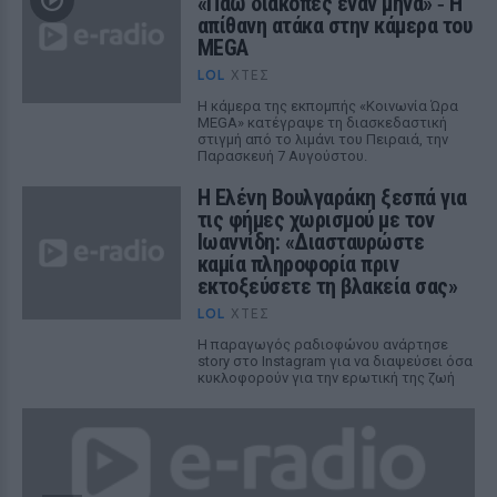
«Πάω διακοπές έναν μήνα» ‑ Η
απίθανη ατάκα στην κάμερα του
MEGA
LOL
ΧΤΕΣ
Η κάμερα της εκπομπής «Κοινωνία Ώρα
MEGA» κατέγραψε τη διασκεδαστική
στιγμή από το λιμάνι του Πειραιά, την
Παρασκευή 7 Αυγούστου.
Η Ελένη Βουλγαράκη ξεσπά για
τις φήμες χωρισμού με τον
Ιωαννίδη: «Διασταυρώστε
καμία πληροφορία πριν
εκτοξεύσετε τη βλακεία σας»
LOL
ΧΤΕΣ
Η παραγωγός ραδιοφώνου ανάρτησε
story στο Instagram για να διαψεύσει όσα
κυκλοφορούν για την ερωτική της ζωή