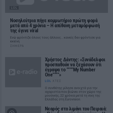
LOL
Νοσηλεύτρια πήγε κομμωτήριο πρώτη φορά
μετά από 4 χρόνια – Η απίθανη μεταμόρφωσή
της έγινε viral
Ενώ φρόντιζε όλους τους άλλους... κανείς δεν φρόντισε για
εκείνη
ΣΉΜΕΡΑ
Χρήστος Δάντης: «Συνάδελφοι
προσπαθούν να ξεχάσουν ότι
έγραψα το """"My Number
One""""»
LOL
ΧΤΕΣ
Ο συνθέτης μίλησε ανοιχτά για την
αχαριστία που βιώνει στον χώρο της
μουσικής, 22 χρόνια μετά τη νίκη της
Ελλάδας στη Eurovision.
Νεαρός στο λιμάνι του Πειραιά: