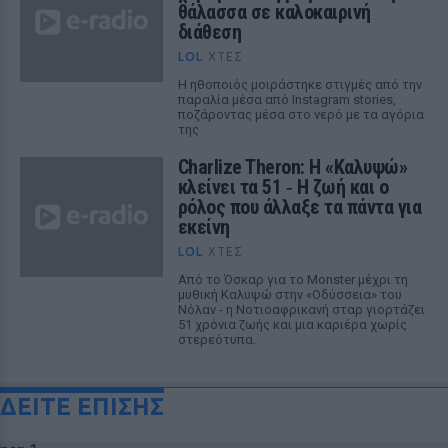
θάλασσα σε καλοκαιρινή
διάθεση
LOL
ΧΤΕΣ
Η ηθοποιός μοιράστηκε στιγμές από την
παραλία μέσα από Instagram stories,
ποζάροντας μέσα στο νερό με τα αγόρια
της
Charlize Theron: Η «Καλυψώ»
κλείνει τα 51 ‑ H ζωή και ο
ρόλος που άλλαξε τα πάντα για
εκείνη
LOL
ΧΤΕΣ
Από το Όσκαρ για το Monster μέχρι τη
μυθική Καλυψώ στην «Οδύσσεια» του
Νόλαν - η Νοτιοαφρικανή σταρ γιορτάζει
51 χρόνια ζωής και μια καριέρα χωρίς
στερεότυπα.
ΔΕΙΤΕ ΕΠΙΣΗΣ