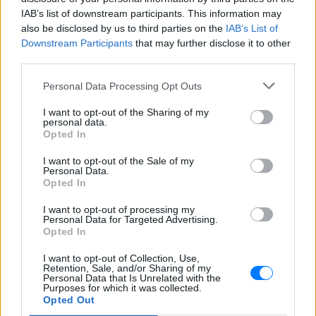
IAB’s list of downstream participants. This information may
also be disclosed by us to third parties on the
IAB’s List of
Downstream Participants
that may further disclose it to other
third parties.
Personal Data Processing Opt Outs
I want to opt-out of the Sharing of my
ΔΕΙΤΕ ΕΠΙΣΗΣ
personal data.
Opted In
ΣΤΗΝ ΙΔΙΑ ΚΑΤΗΓΟΡΙΑ
I want to opt-out of the Sale of my
Personal Data.
Opted In
Διακοπές στη Μύκονο για τη
Βάλια Χατζηθεοδώρου ‑ οι
I want to opt-out of processing my
φωτογραφίες με μαγιό στην
Personal Data for Targeted Advertising.
Opted In
παραλία
LOL
ΣΉΜΕΡΑ
I want to opt-out of Collection, Use,
Retention, Sale, and/or Sharing of my
Μέσα από ανάρτηση στο Instagram
Personal Data that Is Unrelated with the
μοιράστηκε στιγμές από τις
Purposes for which it was collected.
καλοκαιρινές της διακοπές στο νησί των
Opted Out
ανέμων