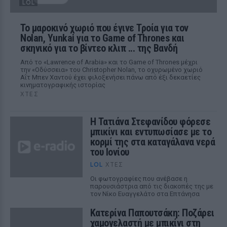
LOL
Το μαροκινό χωριό που έγινε Τροία για τον
Nolan, Yunkai για το Game of Thrones και
σκηνικό για το βίντεο κλιπ ... της Βανδή
Από το «Lawrence of Arabia» και το Game of Thrones μέχρι
την «Οδύσσεια» του Christopher Nolan, το οχυρωμένο χωριό
Αΐτ Μπεν Χαντού έχει φιλοξενήσει πάνω από έξι δεκαετίες
κινηματογραφικής ιστορίας
ΧΤΕΣ
Η Τατιάνα Στεφανίδου φόρεσε
μπικίνι και εντυπωσίασε με το
κορμί της στα καταγάλανα νερά
του Ιονίου
LOL
ΧΤΕΣ
Οι φωτογραφίες που ανέβασε η
παρουσιάστρια από τις διακοπές της με
τον Νίκο Ευαγγελάτο στα Επτάνησα
Κατερίνα Παπουτσάκη: Ποζάρει
χαμογελαστή με μπικίνι στη