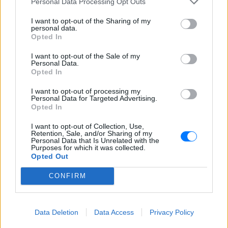
Personal Data Processing Opt Outs
I want to opt-out of the Sharing of my
personal data.
Opted In
Ακολουθήστε το E-Radio.gr στο
Google News
και μάθετε πρώτοι
τα πιο hot νέα
.
I want to opt-out of the Sale of my
Personal Data.
Opted In
Διαβάστε περισσότερα θέματα για
Μόδα
,
Ομορφιά
,
Σχέσεις
και φυσικά
Celebrities
στο νέο
I want to opt-out of processing my
Personal Data for Targeted Advertising.
Pink.gr
!
Opted In
Ακολουθήστε το E-Radio.gr και στο Instagram
I want to opt-out of Collection, Use,
Retention, Sale, and/or Sharing of my
Personal Data that Is Unrelated with the
ΔΙΑΦΗΜΙΣΗ
Purposes for which it was collected.
Opted Out
CONFIRM
Data Deletion
Data Access
Privacy Policy