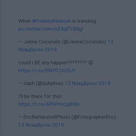
When
#FriendsReunion
is trending
pic.twitter.com/nZ4qF1SNgl
— Jenna Cocorullo (@JennaCocorullo)
13
Νοεμβρίου 2019
could i BE any happier!?!?????? 😫
https://t.co/ENYfLOOSJY
— daph (@duhphne)
13 Νοεμβρίου 2019
I'll be there for this!
https://t.co/AP6PmQgBWx
— EricBattershellPhoto (@FotographerEric)
13 Νοεμβρίου 2019