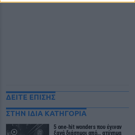
ΔΕΙΤΕ ΕΠΙΣΗΣ
ΣΤΗΝ ΙΔΙΑ ΚΑΤΗΓΟΡΙΑ
5 one‑hit wonders που έγιναν
ξανά διάσημοι από… ατύχημα