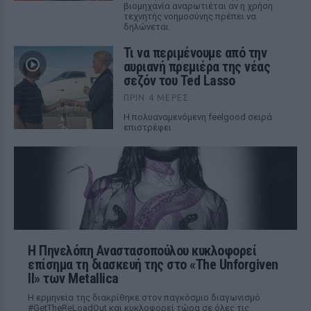
βιομηχανία αναρωτιέται αν η χρήση
τεχνητής νοημοσύνης πρέπει να
δηλώνεται.
Τι να περιμένουμε από την
αυριανή πρεμιέρα της νέας
σεζόν του Ted Lasso
ΠΡΙΝ 4 ΜΈΡΕΣ
Η πολυαναμενόμενη feelgood σειρά
επιστρέφει
Η Πηνελόπη Αναστασοπούλου κυκλοφορεί
επίσημα τη διασκευή της στο «The Unforgiven
II» των Metallica
Η ερμηνεία της διακρίθηκε στον παγκόσμιο διαγωνισμό
#GetTheReLoadOut και κυκλοφορεί τώρα σε όλες τις