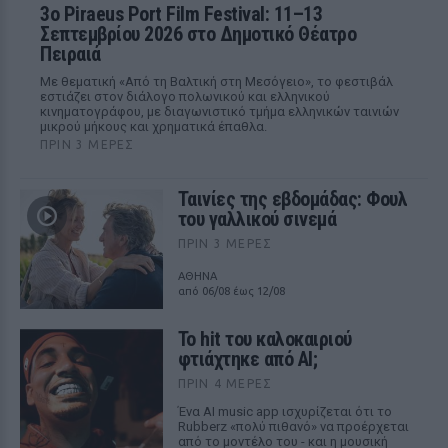
3ο Piraeus Port Film Festival: 11–13
Σεπτεμβρίου 2026 στο Δημοτικό Θέατρο
Πειραιά
Με θεματική «Από τη Βαλτική στη Μεσόγειο», το φεστιβάλ
εστιάζει στον διάλογο πολωνικού και ελληνικού
κινηματογράφου, με διαγωνιστικό τμήμα ελληνικών ταινιών
μικρού μήκους και χρηματικά έπαθλα.
ΠΡΙΝ 3 ΜΈΡΕΣ
Ταινίες της εβδομάδας: Φουλ
του γαλλικού σινεμά
ΠΡΙΝ 3 ΜΈΡΕΣ
ΑΘΗΝΑ
από 06/08 έως 12/08
Το hit του καλοκαιριού
φτιάχτηκε από AI;
ΠΡΙΝ 4 ΜΈΡΕΣ
Ένα AI music app ισχυρίζεται ότι το
Rubberz «πολύ πιθανό» να προέρχεται
από το μοντέλο του - και η μουσική