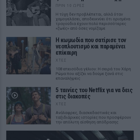
ΠΡΙΝ 10 ΏΡΕΣ
Η τύχη δεν προβλέπεται, αλλά όταν
χαμογελάσει, αποδεικνύει ότι ορισμένα
τραγούδια έχουν πολύ περισσότερες
«ζωές» από όσες νομίζαμε
Η κωμωδία που σατίρισε τον
νεοπλουτισμό και παραμένει
επίκαιρη
ΧΤΕΣ
108 επεισόδια γέλιου: Η σειρά του Χάρη
Ρώμα που αξίζει να δούμε ξανά στις
επαναλήψεις
5 ταινίες του Netflix για να δεις
στις διακοπές
ΧΤΕΣ
Aνάλαφρες, διασκεδαστικές και
ταξιδιάρικες ιστορίες που προσφέρουν
την απόλυτη αίσθηση απόδρασης