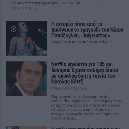
ψηφιακές πλατφόρμες μέσω Minos EMI.
ΠΡΙΝ 5 ΜΈΡΕΣ
Η ιστορία πίσω από το
πασίγνωστο τραγούδι του Νίκου
Παπάζογλου, «Αύγουστος»
Τι κρύβεται πίσω από τους στίχους
Netflix μηνύεται για 105 εκ.
δολάρια: Έχασε σκληρό δίσκο
με ακυκλοφόρητη ταινία του
Νίκολας Κέιτζ
ΠΡΙΝ 1 ΕΒΔΟΜΆΔΑ
Παραγωγοί της πολεμικής ταινίας
«Fortitude» ισχυρίζονται ότι το μοναδικό,
μη κρυπτογραφημένο master αντίγραφο
εξαφανίστηκε μετά από κλοπή στα
κεντρικά γραφεία της πλατφόρμας στο
Λος Αντζελες.