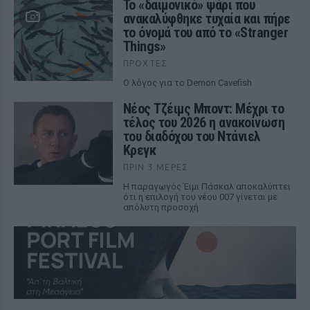
Το «δαιμονικό» ψάρι που
ανακαλύφθηκε τυχαία και πήρε
το όνομά του από το «Stranger
Things»
ΠΡΟΧΤΈΣ
Ο λόγος για το Demon Cavefish
Νέος Τζέιμς Μποντ: Μέχρι το
τέλος του 2026 η ανακοίνωση
του διαδόχου του Ντάνιελ
Κρεγκ
ΠΡΙΝ 3 ΜΈΡΕΣ
Η παραγωγός Έιμι Πάσκαλ αποκαλύπτει
ότι η επιλογή του νέου 007 γίνεται με
απόλυτη προσοχή