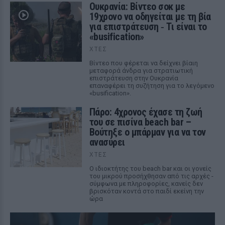
Ουκρανία: Βίντεο σοκ με
19χρονο να οδηγείται με τη βία
για επιστράτευση ‑ Τι είναι το
«busification»
ΧΤΕΣ
Βίντεο που φέρεται να δείχνει βίαιη
μεταφορά άνδρα για στρατιωτική
επιστράτευση στην Ουκρανία
επαναφέρει τη συζήτηση για το λεγόμενο
«busification».
Πάρο: 4χρονος έχασε τη ζωή
του σε πισίνα beach bar –
Βούτηξε ο μπάρμαν για να τον
ανασύρει
ΧΤΕΣ
Ο ιδιοκτήτης του beach bar και οι γονείς
του μικρού προσήχθησαν από τις αρχές -
σύμφωνα με πληροφορίες, κανείς δεν
βρισκόταν κοντά στο παιδί εκείνη την
ώρα