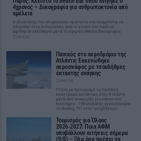
Πάρος: Κλειστό το beach bar όπου πνίγηκε ο
4χρονος – Δικογραφία για ανθρωποκτονία από
αμέλεια
Ο ιδιοκτήτης της επιχείρησης κρατείται και αναμένεται να
οδηγηθεί στον εισαγγελέα, ενώ οι γονείς του παιδιού
αφέθηκαν ελεύθεροι μετά τη σχηματισθείσα δικογραφία.
ΣΉΜΕΡΑ
Πανικός στο αεροδρόμιο της
Ατλάντα: Εκκενώθηκε
αεροσκάφος με τσουλήθρες
έκτακτης ανάγκης
ΣΉΜΕΡΑ
Πτήση με προορισμό το Ορλάντο
επέστρεψε εκτάκτως στην Ατλάντα
μετά από αναφορές για καπνό στο
πιλοτήριο - 199 επιβάτες εγκατέλειψαν
το Boeing 757 στον τροχόδρομο.
Τουρισμός για Όλους
2026‑2027: Ποια ΑΦΜ
υποβάλλουν αιτήσεις σήμερα
(9/8) – Όλα όσα πρέπει να