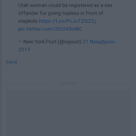
Utah woman could be registered as a sex
offender for going topless in front of
stepkids
https://t.co/PcJcTZGZ2j
pic.twitter.com/2l5O4Snl8C
— New York Post (@nypost)
21 Νοεμβρίου
2019
[ΠΗΓΗ]
ΔΙΑΦΗΜΙΣΗ