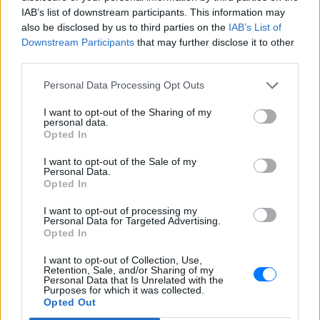
IAB’s list of downstream participants. This information may
also be disclosed by us to third parties on the
IAB’s List of
ΔΕΙΤΕ ΕΠΙΣΗΣ
Downstream Participants
that may further disclose it to other
third parties.
ΣΤΗΝ ΙΔΙΑ ΚΑΤΗΓΟΡΙΑ
Personal Data Processing Opt Outs
Ισραηλινό ΥΠΕΞ προς τουρίστες
I want to opt-out of the Sharing of my
στην Ελλάδα: «Κρύψτε ότι
personal data.
είστε Ισραηλινοί» λόγω
Opted In
διαδηλώσεων
I want to opt-out of the Sale of my
ΣΉΜΕΡΑ
Personal Data.
Opted In
Ταξιδιωτική προειδοποίηση εξέδωσε το
ισραηλινό υπουργείο Εξωτερικών ενόψει
της «ημέρας οργής» φιλοπαλαιστινιακών
I want to opt-out of processing my
οργανώσεων σε 36 σημεία της χώρας.
Personal Data for Targeted Advertising.
Opted In
Επιτρέπεται να προσπεράσεις
περιπολικό; Τι λέει ο ΚΟΚ που
I want to opt-out of Collection, Use,
Retention, Sale, and/or Sharing of my
οι περισσότεροι αγνοούν
Personal Data that Is Unrelated with the
Purposes for which it was collected.
ΣΉΜΕΡΑ
Opted Out
Ο Κώδικας Οδικής Κυκλοφορίας δεν