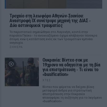
Τροχαίο στη λεωφόρο Αθηνών‑Σουνίου:
Αναστροφή ΙΧ συνέτριψε μηχανή της ΔΙΑΣ ‑
Δύο αστυνομικοί τραυματίες
Το περιστατικό σημειώθηκε στο Λαγονήσι, κοντά στην
παραλία Πεύκο - το ενοικιαζόμενο όχημα επέβαιναν τέσσερα
άτομα, ενώ η κατάσταση ενός εκ των τραυματιών εμπνέει
ανησυχία.
ΣΉΜΕΡΑ
Ουκρανία: Βίντεο σοκ με
19χρονο να οδηγείται με τη βία
για επιστράτευση ‑ Τι είναι το
«busification»
ΧΤΕΣ
Βίντεο που φέρεται να δείχνει βίαιη
μεταφορά άνδρα για στρατιωτική
επιστράτευση στην Ουκρανία
επαναφέρει τη συζήτηση για το λεγόμενο
«busification».