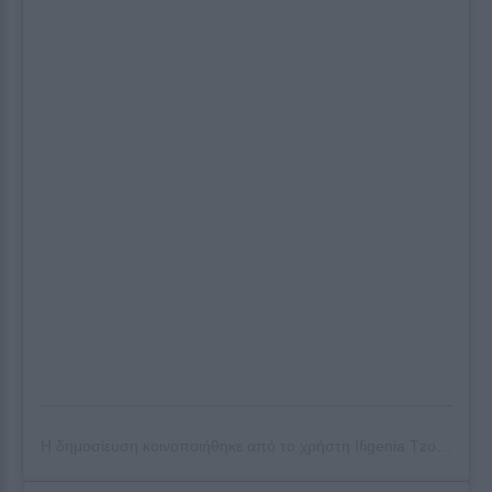
Η δημοσίευση κοινοποιήθηκε από το χρήστη
Ifigenia Tzola
(@ifig