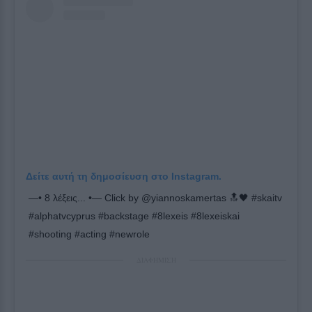
Δείτε αυτή τη δημοσίευση στο Instagram.
—• 8 λέξεις... •— Click by @yiannoskamertas 🔝🖤 #skaitv
#alphatvcyprus #backstage #8lexeis #8lexeiskai
#shooting #acting #newrole
ΔΙΑΦΗΜΙΣΗ