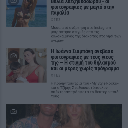
Βάλια Χατζηθεοδώρου ‑ οι
φωτογραφίες με μαγιό στην
παραλία
ΧΤΕΣ
Μέσα από ανάρτηση στο Instagram
μοιράστηκε στιγμές από τις
καλοκαιρινές της διακοπές στο νησί των
ανέμων
H Ιωάννα Σιαμπάνη ανέβασε
φωτογραφίες με τους γιους
της – Η στιγμή του θηλασμού
και οι μέρες χωρίς πρόγραμμα
ΧΤΕΣ
Η πρώην παίκτρια του «My Style Rocks»
και ο Τζίμης Σταθοκωστόπουλος
απέκτησαν πρόσφατα το δεύτερο παιδί
τους