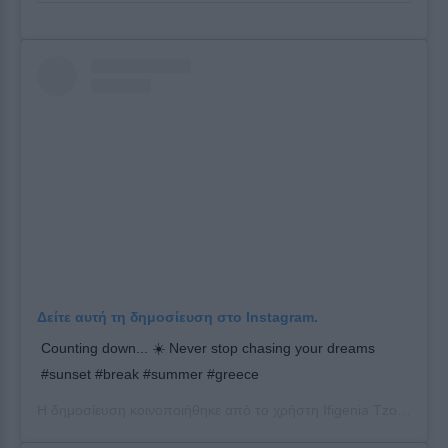
Δείτε αυτή τη δημοσίευση στο Instagram.
Counting down... ☀️ Never stop chasing your dreams
#sunset #break #summer #greece
Η δημοσίευση κοινοποιήθηκε από το χρήστη
Ifigenia Tzola
(@ifig