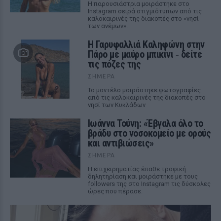
Η παρουσιάστρια μοιράστηκε στο
Instagram σειρά στιγμιότυπων από τις
καλοκαιρινές της διακοπές στο «νησί
των ανέμων».
Η Γαρυφαλλιά Καληφώνη στην
Πάρο με μαύρο μπικίνι ‑ δείτε
τις πόζες της
ΣΉΜΕΡΑ
Το μοντέλο μοιράστηκε φωτογραφίες
από τις καλοκαιρινές της διακοπές στο
νησί των Κυκλάδων
Ιωάννα Τούνη: «Έβγαλα όλο το
βράδυ στο νοσοκομείο με ορούς
και αντιβιώσεις»
ΣΉΜΕΡΑ
Η επιχειρηματίας έπαθε τροφική
δηλητηρίαση και μοιράστηκε με τους
followers της στο Instagram τις δύσκολες
ώρες που πέρασε.