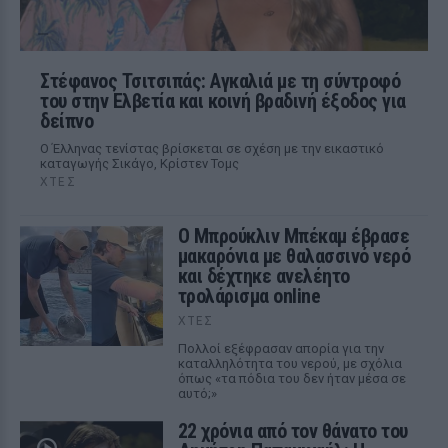
Στέφανος Τσιτσιπάς: Αγκαλιά με τη σύντροφό
του στην Ελβετία και κοινή βραδινή έξοδος για
δείπνο
Ο Έλληνας τενίστας βρίσκεται σε σχέση με την εικαστικό
καταγωγής Σικάγο, Κρίστεν Τομς
ΧΤΕΣ
Ο Μπρούκλιν Μπέκαμ έβρασε
μακαρόνια με θαλασσινό νερό
και δέχτηκε ανελέητο
τρολάρισμα online
ΧΤΕΣ
Πολλοί εξέφρασαν απορία για την
καταλληλότητα του νερού, με σχόλια
όπως «τα πόδια του δεν ήταν μέσα σε
αυτό;»
22 χρόνια από τον θάνατο του