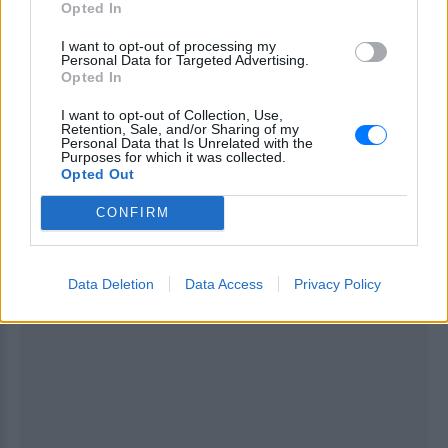
Opted In
ΔΙΑΦΗΜΙΣΗ
I want to opt-out of processing my
Personal Data for Targeted Advertising.
Opted In
I want to opt-out of Collection, Use,
Retention, Sale, and/or Sharing of my
Personal Data that Is Unrelated with the
Purposes for which it was collected.
Opted Out
CONFIRM
Data Deletion
Data Access
Privacy Policy