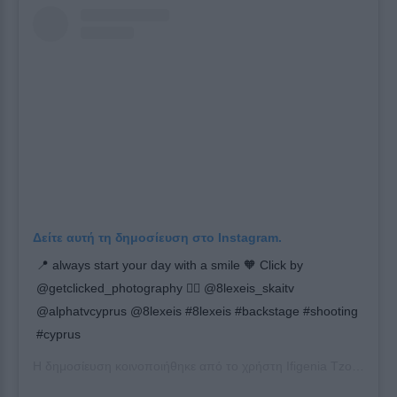
Δείτε αυτή τη δημοσίευση στο Instagram.
📍 always start your day with a smile 🧡 Click by
@getclicked_photography 👌🏽 @8lexeis_skaitv
@alphatvcyprus @8lexeis #8lexeis #backstage #shooting
#cyprus
Η δημοσίευση κοινοποιήθηκε από το χρήστη
Ifigenia Tzola
(@ifig