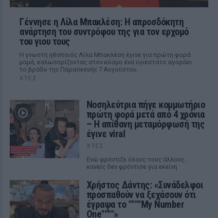
Γέννησε η Λίλα Μπακλέση: Η απροσδόκητη
ανάρτηση του συντρόφου της για τον ερχομό
του γιου τους
Η γνωστή ηθοποιός Λίλα Μπακλέση έγινε για πρώτη φορά
μαμά, καλωσορίζοντας στον κόσμο ένα υγιέστατο αγοράκι
το βράδυ της Παρασκευής 7 Αυγούστου.
ΧΤΕΣ
Νοσηλεύτρια πήγε κομμωτήριο
πρώτη φορά μετά από 4 χρόνια
– Η απίθανη μεταμόρφωσή της
έγινε viral
ΧΤΕΣ
Ενώ φρόντιζε όλους τους άλλους...
κανείς δεν φρόντισε για εκείνη
Χρήστος Δάντης: «Συνάδελφοι
προσπαθούν να ξεχάσουν ότι
έγραψα το """"My Number
One""""»