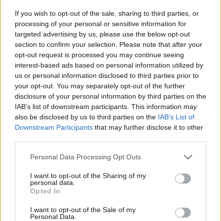
Η δημοσίευση κοινοποιήθηκε από το χρήστη
Ifigenia Tzola
(@ifig
If you wish to opt-out of the sale, sharing to third parties, or
processing of your personal or sensitive information for
targeted advertising by us, please use the below opt-out
section to confirm your selection. Please note that after your
opt-out request is processed you may continue seeing
interest-based ads based on personal information utilized by
us or personal information disclosed to third parties prior to
your opt-out. You may separately opt-out of the further
disclosure of your personal information by third parties on the
IAB’s list of downstream participants. This information may
also be disclosed by us to third parties on the
IAB’s List of
Downstream Participants
that may further disclose it to other
third parties.
Δείτε αυτή τη δημοσίευση στο Instagram.
Personal Data Processing Opt Outs
• Summer nights... 💭🍸 And my summer fairytale starts
I want to opt-out of the Sharing of my
personal data.
like this 🌹 #creatingmemories #summer #nights #happy
Opted In
#break #greece
I want to opt-out of the Sale of my
Η δημοσίευση κοινοποιήθηκε από το χρήστη
Ifigenia Tzola
(@ifig
Personal Data.