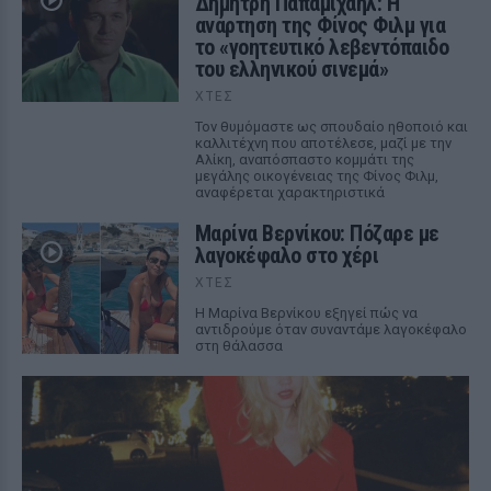
Δημήτρη Παπαμιχαήλ: Η
ανάρτηση της Φίνος Φιλμ για
το «γοητευτικό λεβεντόπαιδο
του ελληνικού σινεμά»
ΧΤΕΣ
Τον θυμόμαστε ως σπουδαίο ηθοποιό και
καλλιτέχνη που αποτέλεσε, μαζί με την
Αλίκη, αναπόσπαστο κομμάτι της
μεγάλης οικογένειας της Φίνος Φιλμ,
αναφέρεται χαρακτηριστικά
Μαρίνα Βερνίκου: Πόζαρε με
λαγοκέφαλο στο χέρι
ΧΤΕΣ
Η Μαρίνα Βερνίκου εξηγεί πώς να
αντιδρούμε όταν συναντάμε λαγοκέφαλο
στη θάλασσα