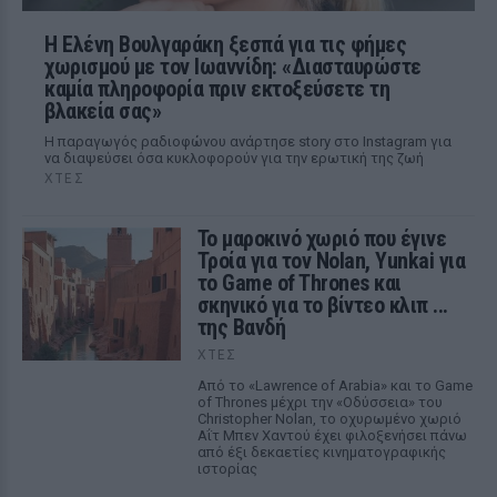
Η Ελένη Βουλγαράκη ξεσπά για τις φήμες
χωρισμού με τον Ιωαννίδη: «Διασταυρώστε
καμία πληροφορία πριν εκτοξεύσετε τη
βλακεία σας»
Η παραγωγός ραδιοφώνου ανάρτησε story στο Instagram για
να διαψεύσει όσα κυκλοφορούν για την ερωτική της ζωή
ΧΤΕΣ
Το μαροκινό χωριό που έγινε
Τροία για τον Nolan, Yunkai για
το Game of Thrones και
σκηνικό για το βίντεο κλιπ ...
της Βανδή
ΧΤΕΣ
Από το «Lawrence of Arabia» και το Game
of Thrones μέχρι την «Οδύσσεια» του
Christopher Nolan, το οχυρωμένο χωριό
Αΐτ Μπεν Χαντού έχει φιλοξενήσει πάνω
από έξι δεκαετίες κινηματογραφικής
ιστορίας