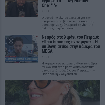
έγραψα το """"My Number
One""""»
ΧΤΕΣ
Ο συνθέτης μίλησε ανοιχτά για την
αχαριστία που βιώνει στον χώρο της
μουσικής, 22 χρόνια μετά τη νίκη της
Ελλάδας στη Eurovision.
Νεαρός στο λιμάνι του Πειραιά:
«Πάω διακοπές έναν μήνα» ‑ Η
απίθανη ατάκα στην κάμερα του
MEGA
ΧΤΕΣ
Η κάμερα της εκπομπής «Κοινωνία Ώρα
MEGA» κατέγραψε τη διασκεδαστική
στιγμή από το λιμάνι του Πειραιά, την
Παρασκευή 7 Αυγούστου.