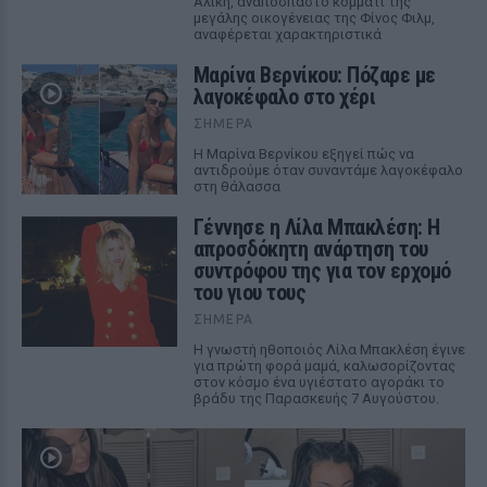
Αλίκη, αναπόσπαστο κομμάτι της
μεγάλης οικογένειας της Φίνος Φιλμ,
αναφέρεται χαρακτηριστικά
Μαρίνα Βερνίκου: Πόζαρε με
λαγοκέφαλο στο χέρι
ΣΉΜΕΡΑ
Η Μαρίνα Βερνίκου εξηγεί πώς να
αντιδρούμε όταν συναντάμε λαγοκέφαλο
στη θάλασσα
Γέννησε η Λίλα Μπακλέση: Η
απροσδόκητη ανάρτηση του
συντρόφου της για τον ερχομό
του γιου τους
ΣΉΜΕΡΑ
Η γνωστή ηθοποιός Λίλα Μπακλέση έγινε
για πρώτη φορά μαμά, καλωσορίζοντας
στον κόσμο ένα υγιέστατο αγοράκι το
βράδυ της Παρασκευής 7 Αυγούστου.