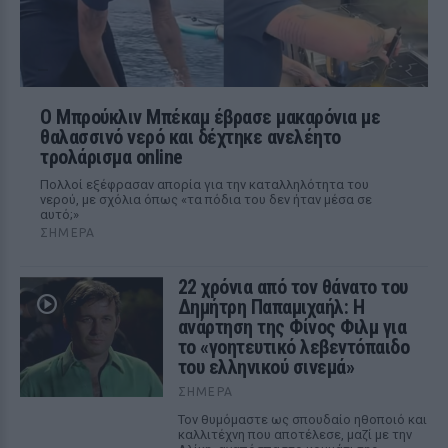
Ο Μπρούκλιν Μπέκαμ έβρασε μακαρόνια με
θαλασσινό νερό και δέχτηκε ανελέητο
τρολάρισμα online
Πολλοί εξέφρασαν απορία για την καταλληλότητα του
νερού, με σχόλια όπως «τα πόδια του δεν ήταν μέσα σε
αυτό;»
ΣΉΜΕΡΑ
22 χρόνια από τον θάνατο του
Δημήτρη Παπαμιχαήλ: Η
ανάρτηση της Φίνος Φιλμ για
το «γοητευτικό λεβεντόπαιδο
του ελληνικού σινεμά»
ΣΉΜΕΡΑ
Τον θυμόμαστε ως σπουδαίο ηθοποιό και
καλλιτέχνη που αποτέλεσε, μαζί με την