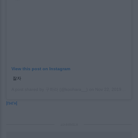
View this post on Instagram
잘자
A post shared by
구하라
(@koohara__) on
Nov 22, 2019 at 10:04am PST
[ΠΗΓΗ]
ΔΙΑΦΗΜΙΣΗ