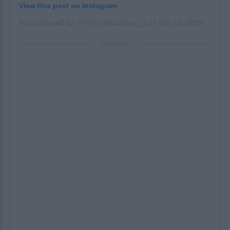
View this post on Instagram
A post shared by 구하라 (@koohara__)
on
Nov 13, 2019 at 11:02pm PST
ΔΙΑΦΗΜΙΣΗ