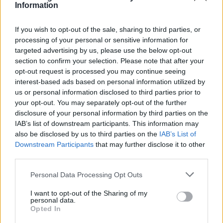
Information
Διαβάστε περισσότερα θέματα για
Μόδα
,
Ομορφιά
,
Σχέσεις
και φυσικά
Celebrities
στο νέο
If you wish to opt-out of the sale, sharing to third parties, or
processing of your personal or sensitive information for
Pink.gr
!
targeted advertising by us, please use the below opt-out
section to confirm your selection. Please note that after your
Ακολουθήστε το E-Radio.gr και στο Instagram
opt-out request is processed you may continue seeing
interest-based ads based on personal information utilized by
ΔΙΑΦΗΜΙΣΗ
us or personal information disclosed to third parties prior to
your opt-out. You may separately opt-out of the further
disclosure of your personal information by third parties on the
IAB’s list of downstream participants. This information may
also be disclosed by us to third parties on the
IAB’s List of
Downstream Participants
that may further disclose it to other
third parties.
Personal Data Processing Opt Outs
I want to opt-out of the Sharing of my
personal data.
Opted In