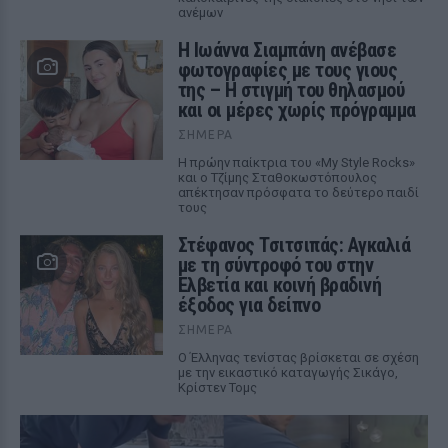
ανέμων
H Ιωάννα Σιαμπάνη ανέβασε
φωτογραφίες με τους γιους
της – Η στιγμή του θηλασμού
και οι μέρες χωρίς πρόγραμμα
ΣΉΜΕΡΑ
Η πρώην παίκτρια του «My Style Rocks»
και ο Τζίμης Σταθοκωστόπουλος
απέκτησαν πρόσφατα το δεύτερο παιδί
τους
Στέφανος Τσιτσιπάς: Αγκαλιά
με τη σύντροφό του στην
Ελβετία και κοινή βραδινή
έξοδος για δείπνο
ΣΉΜΕΡΑ
Ο Έλληνας τενίστας βρίσκεται σε σχέση
με την εικαστικό καταγωγής Σικάγο,
Κρίστεν Τομς