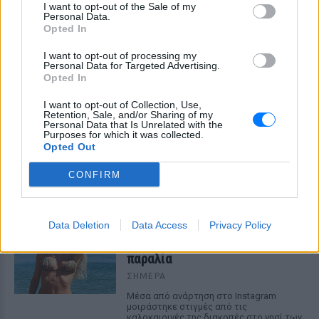
I want to opt-out of the Sale of my
Personal Data.
Opted In
I want to opt-out of processing my
Personal Data for Targeted Advertising.
Opted In
I want to opt-out of Collection, Use,
Retention, Sale, and/or Sharing of my
Personal Data that Is Unrelated with the
Purposes for which it was collected.
ΔΕΙΤΕ ΕΠΙΣΗΣ
Opted Out
CONFIRM
ΣΤΗΝ ΙΔΙΑ ΚΑΤΗΓΟΡΙΑ
Διακοπές στη Μύκονο για τη
Data Deletion
Data Access
Privacy Policy
Βάλια Χατζηθεοδώρου ‑ οι
φωτογραφίες με μαγιό στην
παραλία
ΣΉΜΕΡΑ
Μέσα από ανάρτηση στο Instagram
μοιράστηκε στιγμές από τις
καλοκαιρινές της διακοπές στο νησί των