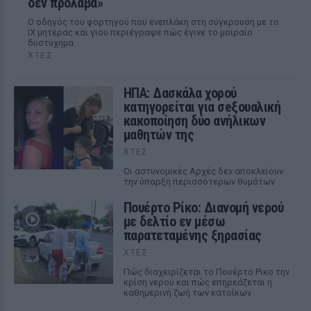
δεν πρόλαβα»
Ο οδηγός του φορτηγού που ενεπλάκη στη σύγκρουση με το
ΙΧ μητέρας και γιου περιέγραψε πώς έγινε το μοιραίο
δυστύχημα.
ΧΤΕΣ
ΗΠΑ: Δασκάλα χορού
κατηγορείται για σeξουαλική
κακοποίηση δύο ανήλικων
μαθητών της
ΧΤΕΣ
Οι αστυνομικές Αρχές δεν αποκλείουν
την ύπαρξη περισσότερων θυμάτων
Πουέρτο Ρίκο: Διανομή νερού
με δελτίο εν μέσω
παρατεταμένης ξηρασίας
ΧΤΕΣ
Πώς διαχειρίζεται το Πουέρτο Ρίκο την
κρίση νερού και πώς επηρεάζεται η
καθημερινή ζωή των κατοίκων