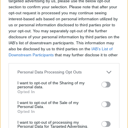
targeted advertising by us, please use the below opt-out
section to confirm your selection. Please note that after your
opt-out request is processed you may continue seeing
interest-based ads based on personal information utilized by
us or personal information disclosed to third parties prior to
your opt-out. You may separately opt-out of the further
disclosure of your personal information by third parties on the
Ακολουθήστε το E-Radio.gr στο
Google News
IAB’s list of downstream participants. This information may
και μάθετε πρώτοι
τα πιο hot νέα
.
also be disclosed by us to third parties on the
IAB’s List of
Downstream Participants
that may further disclose it to other
Διαβάστε περισσότερα θέματα για
Μόδα
,
third parties.
Ομορφιά
,
Σχέσεις
και φυσικά
Celebrities
στο νέο
Pink.gr
!
Personal Data Processing Opt Outs
I want to opt-out of the Sharing of my
Ακολουθήστε το E-Radio.gr και στο Instagram
personal data.
Opted In
ΔΙΑΦΗΜΙΣΗ
I want to opt-out of the Sale of my
Personal Data.
Opted In
I want to opt-out of processing my
Personal Data for Targeted Advertising.