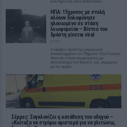
εισιτήρια και νέες επεκτάσεις.
ΗΠΑ: 15χρονος με στολή
κλόουν δολοφόνησε
ηλικιωμένο σε στάση
λεωφορείου – Βίντεο του
δράστη γίνεται viral
ΧΤΕΣ
Ο έφηβος δράστης μαχαίρωσε
επανειλημμένα τον 78χρονο Τζον Γουέσλι
Αλεν σε στάση λεωφορείου, με
αποτέλεσμα τον θάνατό του, σύμφωνα
με τις αρχές
Σέρρες: Συγκλονίζει η κατάθεση του οδηγού –
«Κοίταξα να στρίψω αριστερά για να γλιτώσω,