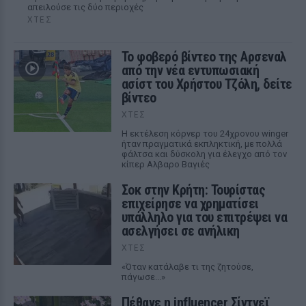
απειλούσε τις δύο περιοχές
ΧΤΕΣ
Το φοβερό βίντεο της Αρσεναλ
από την νέα εντυπωσιακή
ασίστ του Χρήστου Τζόλη, δείτε
βίντεο
ΧΤΕΣ
Η εκτέλεση κόρνερ του 24χρονου winger
ήταν πραγματικά εκπληκτική, με πολλά
φάλτσα και δύσκολη για έλεγχο από τον
κίπερ Αλβαρο Βαγιές
Σοκ στην Κρήτη: Τουρίστας
επιχείρησε να χρηματίσει
υπάλληλο για του επιτρέψει να
ασελγήσει σε ανήλικη
ΧΤΕΣ
«Όταν κατάλαβε τι της ζητούσε,
πάγωσε...»
Πέθανε η influencer Σίντνεϊ