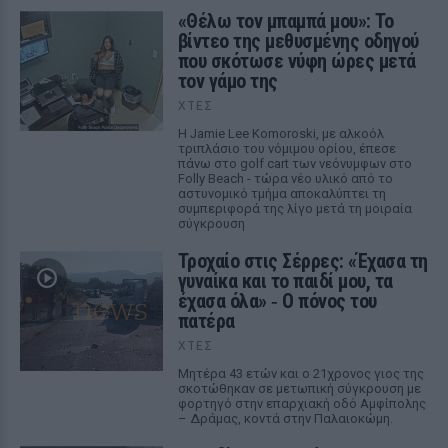
«Θέλω τον μπαμπά μου»: Το
βίντεο της μεθυσμένης οδηγού
που σκότωσε νύφη ώρες μετά
τον γάμο της
ΧΤΕΣ
Η Jamie Lee Komoroski, με αλκοόλ
τριπλάσιο του νόμιμου ορίου, έπεσε
πάνω στο golf cart των νεόνυμφων στο
Folly Beach - τώρα νέο υλικό από το
αστυνομικό τμήμα αποκαλύπτει τη
συμπεριφορά της λίγο μετά τη μοιραία
σύγκρουση
Τροχαίο στις Σέρρες: «Έχασα τη
γυναίκα και το παιδί μου, τα
έχασα όλα» ‑ Ο πόνος του
πατέρα
ΧΤΕΣ
Μητέρα 43 ετών και ο 21χρονος γιος της
σκοτώθηκαν σε μετωπική σύγκρουση με
φορτηγό στην επαρχιακή οδό Αμφίπολης
– Δράμας, κοντά στην Παλαιοκώμη.