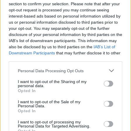
section to confirm your selection. Please note that after your
opt-out request is processed you may continue seeing
ΔΕΙΤΕ ΕΠΙΣΗΣ
interest-based ads based on personal information utilized by
us or personal information disclosed to third parties prior to
ΣΤΗΝ ΙΔΙΑ ΚΑΤΗΓΟΡΙΑ
your opt-out. You may separately opt-out of the further
disclosure of your personal information by third parties on the
Ιταλία: 27 μεγάλες πόλεις στο
IAB’s list of downstream participants. This information may
υψηλότερο επίπεδο
also be disclosed by us to third parties on the
IAB’s List of
συναγερμού
Downstream Participants
that may further disclose it to other
third parties.
ΣΉΜΕΡΑ
Από το βορρά ως το νότο, από την
Personal Data Processing Opt Outs
Τεργέστη ως το Παλέρμο, το υπουργείο
Υγείας θέτει και τις 27 μεγάλες ιταλικές
πόλεις στο υψηλότερο επίπεδο
I want to opt-out of the Sharing of my
personal data.
συναγερμού, καθώς εντείνεται το
τέταρτο κύμα καύσωνα που μαστίζει τη
Opted In
χώρα φέτος το καλοκαίρι
I want to opt-out of the Sale of my
Προφυλακίστηκε ο Αφγανός για
Personal Data.
τη δολοφονία της 38χρονης
Opted In
ΣΉΜΕΡΑ
I want to opt-out of processing my
Personal Data for Targeted Advertising.
Ζήτησε τον ιατρικό φάκελο του θύματος
και αρνείται την ανθρωποκτονία