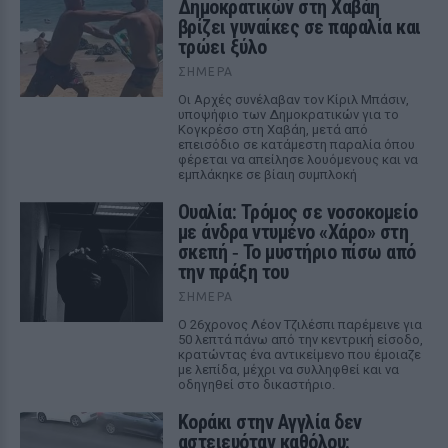
Δημοκρατικών στη Χαβάη
βρίζει γυναίκες σε παραλία και
τρώει ξύλο
ΣΉΜΕΡΑ
Οι Αρχές συνέλαβαν τον Κίριλ Μπάσιν,
υποψήφιο των Δημοκρατικών για το
Κογκρέσο στη Χαβάη, μετά από
επεισόδιο σε κατάμεστη παραλία όπου
φέρεται να απείλησε λουόμενους και να
εμπλάκηκε σε βίαιη συμπλοκή
Ουαλία: Τρόμος σε νοσοκομείο
με άνδρα ντυμένο «Χάρο» στη
σκεπή ‑ Το μυστήριο πίσω από
την πράξη του
ΣΉΜΕΡΑ
Ο 26χρονος Λέον Τζιλέσπι παρέμεινε για
50 λεπτά πάνω από την κεντρική είσοδο,
κρατώντας ένα αντικείμενο που έμοιαζε
με λεπίδα, μέχρι να συλληφθεί και να
οδηγηθεί στο δικαστήριο.
Kοράκι στην Αγγλία δεν
αστειευόταν καθόλου: