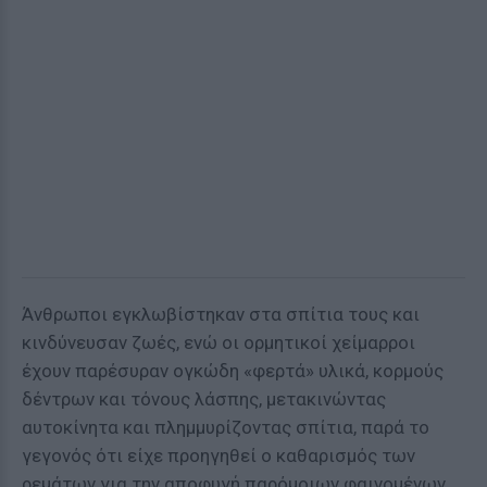
Άνθρωποι εγκλωβίστηκαν στα σπίτια τους και
κινδύνευσαν ζωές, ενώ οι ορμητικοί χείμαρροι
έχουν παρέσυραν ογκώδη «φερτά» υλικά, κορμούς
δέντρων και τόνους λάσπης, μετακινώντας
αυτοκίνητα και πλημμυρίζοντας σπίτια, παρά το
γεγονός ότι είχε προηγηθεί ο καθαρισμός των
ρεμάτων για την αποφυγή παρόμοιων φαινομένων.