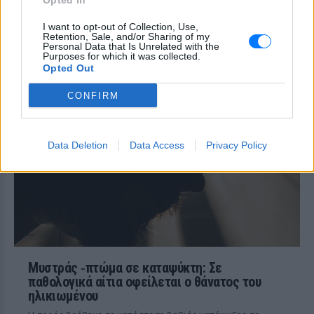
Opted In
I want to opt-out of Collection, Use,
Δεκαπενταύγουστος: Πώς
Retention, Sale, and/or Sharing of my
Personal Data that Is Unrelated with the
αμείβεται η εργασία την αργία
Purposes for which it was collected.
στον ιδιωτικό τομέα
Opted Out
ΣΉΜΕΡΑ
CONFIRM
Διευκρινίσεις για την αμοιβή των
εργαζομένων του ιδιωτικού τομέα την
αργία του Δεκαπενταύγουστου παρέχει
η ΓΣΕΕ. Μέσω του Κέντρου
Πληροφόρησης Εργαζόμενων
Data Deletion
Data Access
Privacy Policy
Μυστράς ‑πτώμα σε καταψύκτη: Σε
παθολογικά αίτια οφείλεται ο θάνατος του
ηλικιωμένου