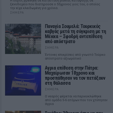
Η σορός βρέθηκε σε κατάσταση βαθιάς κατάψυξης σε
ξενοδοχείο που διατηρούσε ο 55χρονος γιος του, ο οποίος
την είχε κλειδωμένη για χρόνια.
ΣΉΜΕΡΑ
Παναγία Σουμελά: Τουρκικός
καβγάς μετά τη σύγκριση με τη
Μέκκα – Σφοδρή αντεπίθεση
από απόστρατο
ΣΉΜΕΡΑ
Έντονες επικρίσεις από γνωστό Τούρκο
απόστρατο αξιωματικό
Αγρια επίθεση στην Πάτρα:
Μαχαίρωσαν 18χρονο και
προσπάθησαν να τον πετάξουν
στη θάλασσα
ΣΉΜΕΡΑ
Ο νεαρός φέρεται να περικυκλώθηκε
από ομάδα 5-6 ατόμων που τον χτύπησαν
άγρια