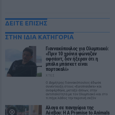
ΔΕΙΤΕ ΕΠΙΣΗΣ
ΣΤΗΝ ΙΔΙΑ ΚΑΤΗΓΟΡΙΑ
Γιαννακόπουλος για Ολυμπιακό:
«Πριν 10 χρόνια φώναζαν
οφσάιντ, δεν ήξεραν ότι η
μπάλα μπάσκετ είναι
πορτοκαλί»
ΧΤΕΣ
Ο Δημήτρης Γιαννακόπουλος έδωσε
συνέντευξη στους «EuroInsiders» και
αναφέρθηκε, μεταξύ άλλων, στην
αντιπαλότητα με τον Ολυμπιακό και στο
τι πήγε λάθος την περσινή σεζόν
Αλογα σε πανηγύρια της
Λέσβου: Η A Promise to Animals