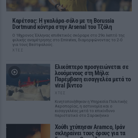
Καρέτσας: Η γκολάρα‑σόλο με τη Borussia
Dortmund κόντρα στην Arsenal του Τζόλη
Ο 18χρονος Έλληνας επιθετικός σκόραρε στο 29ο λεπτό της
φιλικής αναμέτρησης στο Emirates, διαμορφώνοντας το 2-0
για τους Βεστφαλούς.
ΧΤΕΣ
Ελικόπτερο προσγειώνεται σε
λουόμενους στη Μήλο:
Παρέμβαση εισαγγελέα μετά το
viral βίντεο
ΧΤΕΣ
Κινητοποιήθηκαν η Υπηρεσία Πολιτικής
Αεροπορίας, η αστυνομία και ο
εισαγγελέας μετά το επικίνδυνο
περιστατικό στο Σαρακήνικο
Χούθι χτύπησαν Aramco, Ιράν
σκληραίνει τους όρους για τα