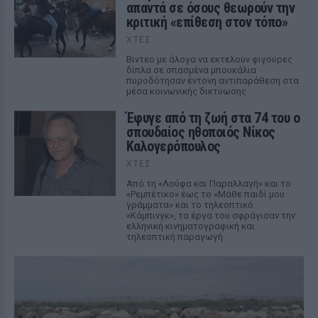
απαντά σε όσους θεωρούν την
κριτική «επίθεση στον τόπο»
ΧΤΕΣ
Βίντεο με άλογα να εκτελούν φιγούρες
δίπλα σε σπασμένα μπουκάλια
πυροδότησαν έντονη αντιπαράθεση στα
μέσα κοινωνικής δικτύωσης
Έφυγε από τη ζωή στα 74 του ο
σπουδαίος ηθοποιός Νίκος
Καλογερόπουλος
ΧΤΕΣ
Από τη «Λούφα και Παραλλαγή» και το
«Ρεμπέτικο» έως το «Μάθε παιδί μου
γράμματα» και το τηλεοπτικό
«Κάμπινγκ», τα έργα του σφράγισαν την
ελληνική κινηματογραφική και
τηλεοπτική παραγωγή