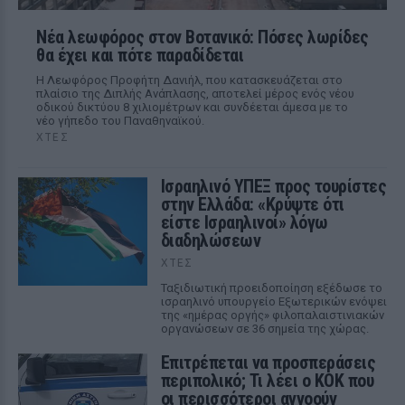
Νέα λεωφόρος στον Βοτανικό: Πόσες λωρίδες
θα έχει και πότε παραδίδεται
Η Λεωφόρος Προφήτη Δανιήλ, που κατασκευάζεται στο
πλαίσιο της Διπλής Ανάπλασης, αποτελεί μέρος ενός νέου
οδικού δικτύου 8 χιλιομέτρων και συνδέεται άμεσα με το
νέο γήπεδο του Παναθηναϊκού.
ΧΤΕΣ
Ισραηλινό ΥΠΕΞ προς τουρίστες
στην Ελλάδα: «Κρύψτε ότι
είστε Ισραηλινοί» λόγω
διαδηλώσεων
ΧΤΕΣ
Ταξιδιωτική προειδοποίηση εξέδωσε το
ισραηλινό υπουργείο Εξωτερικών ενόψει
της «ημέρας οργής» φιλοπαλαιστινιακών
οργανώσεων σε 36 σημεία της χώρας.
Επιτρέπεται να προσπεράσεις
περιπολικό; Τι λέει ο ΚΟΚ που
οι περισσότεροι αγνοούν