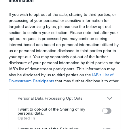
Information
Εν τούτοις στην συνεδρίαση μετά την ανάγνωση της
επίμαχης επιστολής [την οποία διάβασε ως
If you wish to opt-out of the sale, sharing to third parties, or
εκπρόσωπος της Κιβωτού η δημοτική σύμβουλος
processing of your personal or sensitive information for
της παράταξης «Χίος Μπροστά» κα Αγγελική
targeted advertising by us, please use the below opt-out
Παμπάλου] οι δημοτικοί σύμβουλοι κ. Νίκος Νύκτας
section to confirm your selection. Please note that after your
opt-out request is processed you may continue seeing
και κα Βιβή Ποταμούση, ρώτησαν αν η είναι σε
interest-based ads based on personal information utilized by
γνώση και εκφράζει τον παπά Αντώνη
us or personal information disclosed to third parties prior to
Παπανικολάου. Τότε ο επικεφαλής της παράταξης κ.
your opt-out. You may separately opt-out of the further
Γιάννης Καραβασίλης και ο σύμβουλός της κ.
disclosure of your personal information by third parties on the
IAB’s list of downstream participants. This information may
Λεωνίδας Μπιλιράκης έδωσαν διαβεβαιώσεις περί
also be disclosed by us to third parties on the
IAB’s List of
τούτου.
Downstream Participants
that may further disclose it to other
third parties.
Αναλυτικότερα, σύμφωνα με την ανακοίνωσή της, η
Κιβωτός του Κόσμου «ενημερώνει αυτούς οι οποίοι
Personal Data Processing Opt Outs
τυγχάνει να μην γνωρίζουν το έργο της για τα εξής:
I want to opt-out of the Sharing of my
Η Κιβωτός του Κόσμου, στις δομές φιλοξενίας
personal data.
Opted In
ανηλίκων έχει πρωταρχικό κριτήριο και νομική
ευθύνη, την ασφάλεια των παιδιών, τόσο αυτών που
I want to opt-out of the Sale of my