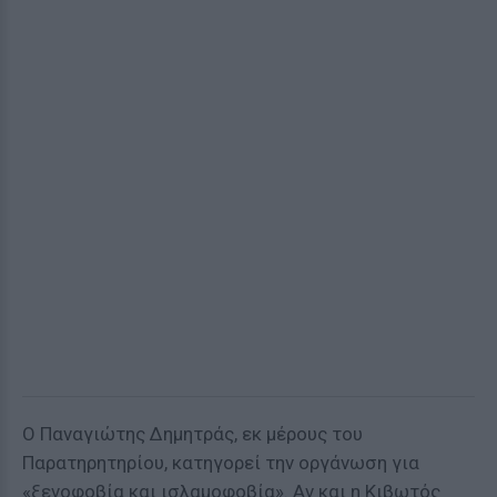
Ο Παναγιώτης Δημητράς, εκ μέρους του
Παρατηρητηρίου, κατηγορεί την οργάνωση για
«ξενοφοβία και ισλαμοφοβία». Αν και η Κιβωτός